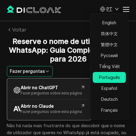
PT
English
Voltar
简体中文
Reserve o nome de utilizador no
繁體中文
WhatsApp: Guia Completo e Dicas
Русский
para 2026
Tiếng Việt
Fazer perguntas
Português
Emily Grace
Abrir no ChatGPT
Español
07 jul 2026
7
min de leitura
Fazer perguntas sobre esta página
Compartilhar com
Deutsch
Abrir no Claude
Copy Link
Français
Fazer perguntas sobre esta página
Não há nada mais frustrante do que descobrir que o nome
de utilizador que queres no WhatsApp já está ocupado, ou