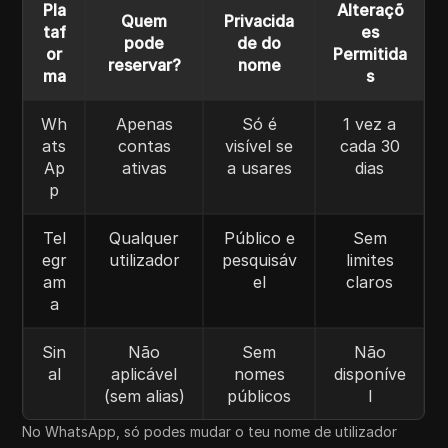
Pla
Alteraçõ
Quem
Privacida
taf
es
pode
de do
or
Permitida
reservar?
nome
ma
s
Wh
Apenas
Só é
1 vez a
ats
contas
visível se
cada 30
Ap
ativas
a usares
dias
p
Tel
Qualquer
Público e
Sem
egr
utilizador
pesquisáv
limites
am
el
claros
a
Sin
Não
Sem
Não
al
aplicável
nomes
disponíve
(sem alias)
públicos
l
No WhatsApp, só podes mudar o teu nome de utilizador