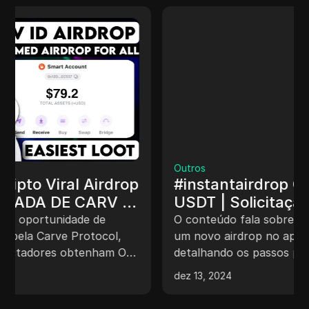
Outros
#instantairdrop Gratuito até 100
USDT | Solicitação instantânea do
Airdrop da Binance - Novo saque
O conteúdo fala sobre um YouTuber discutindo
de criptomoedas hoje.
um novo airdrop no aplicativo da Binance,
detalhando os passos para participar, incluindo
a verificação do airdrop, realização de uma
dez 13, 2024
negociação de $100 de volume e girar para
potencialmente ganhar recompensas. O