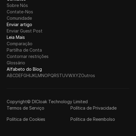
Sobre Nós
Contate-Nos
Comunidade
Enviar artigo
Enviar Guest Post
Leia Mais
Comparação
Partilha de Conta
Contornar restrições
Glossário
Alfabeto do Blog
A
B
C
D
E
F
G
H
I
J
K
L
M
N
O
P
Q
R
S
T
U
V
W
X
Y
Z
Outros
Copyright© DICloak Technology Limited
Termos de Serviço
Política de Privacidade
Política de Cookies
Política de Reembolso