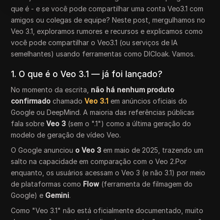
que é - e se você pode compartilhar uma conta Veo3.1 com
amigos ou colegas de equipe? Neste post, mergulhamos no
Veo 3.1, exploramos rumores e recursos e explicamos como
você pode compartilhar o Veo3.1 (ou serviços de IA
semelhantes) usando ferramentas como DICloak. Vamos.
1. O que é o Veo 3.1 — já foi lançado?
No momento da escrita,
não há nenhum produto
confirmado
chamado
Veo 3.1
em anúncios oficiais do
Google ou DeepMind. A maioria das referências públicas
fala sobre
Veo 3
(sem o ".1") como a última geração do
modelo de geração de vídeo Veo.
O Google anunciou
o Veo 3
em maio de 2025, trazendo um
salto na capacidade em comparação com o Veo 2.Por
enquanto, os usuários acessam o Veo 3 (e não 3.1) por meio
de plataformas como
Flow
(ferramenta de filmagem do
Google) e
Gemini
.
Como "Veo 3.1" não está oficialmente documentado, muito