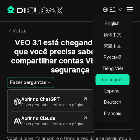
PT
English
Voltar
简体中文
VEO 3.1 está chegando: Tudo o
繁體中文
que você precisa saber e como
Русский
compartilhar contas VEO 3.1 com
segurança
Tiếng Việt
Português
Fazer perguntas
Español
Sandra Anderson
Abrir no ChatGPT
09 out 2025
4
min de leitura
Deutsch
Fazer perguntas sobre esta página
Compartilhar com
Français
Abrir no Claude
Copy Link
Fazer perguntas sobre esta página
Você já ouviu falar sobre o Google Veo 3.1 e se perguntou o