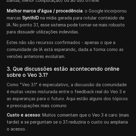
banda, menor computação) ou ao uso offline.
Melhor marca d'água / procedência
: o Google incorporou
marcas
SynthID
na mídia gerada para rotular conteúdo de
IA. No ponto 3.1, esse sistema pode tornar-se mais robusto
para dissuadir utilizações indevidas.
Estes não são recursos confirmados - apenas o que a
comunidade de IA está esperando, dada a forma como as
versões anteriores evoluíram.
3. Que discussões estão acontecendo online
sobre o Veo 3.1?
Como "Veo 3.1" é especulativo, a discussão da comunidade
é muitas vezes misturada entre o feedback real do Veo 3 e
as esperanças para o futuro. Aqui estão alguns dos tópicos
e preocupações mais comuns:
Custo e acesso
: Muitos comentam que o Veo 3 é caro (mais
tarde) e se perguntam se o 3.1 reduziria o custo ou ampliaria
o acesso.