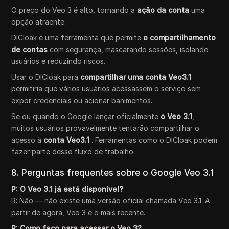
O preço do Veo 3 é alto, tornando a
ação da conta
uma
opção atraente.
DICloak é uma ferramenta que permite
o compartilhamento
de contas
com segurança, mascarando sessões, isolando
usuários e reduzindo riscos.
Usar o DICloak para
compartilhar uma conta Veo3.1
permitiria que vários usuários acessassem o serviço sem
expor credenciais ou acionar banimentos.
Se ou quando o Google lançar oficialmente
o Veo 3.1
,
muitos usuários provavelmente tentarão compartilhar o
acesso à
conta Veo3.1
. Ferramentas como o DICloak podem
fazer parte desse fluxo de trabalho.
8. Perguntas frequentes sobre o Google Veo 3.1
P: O Veo 3.1 já está disponível?
R: Não — não existe uma versão oficial chamada Veo 3.1. A
partir de agora, Veo 3 é o mais recente.
P: Como faço para acessar o Veo 3?