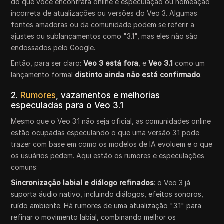
do que você encontrará online é especulação ou nomeação
incorreta de atualizações ou versões do Veo 3. Algumas
fontes amadoras ou da comunidade podem se referir a
ajustes ou sublançamentos como "3.1", mas eles não são
endossados pelo Google.
Então, para ser claro:
Veo 3 está fora
, e
Veo 3.1
como um
lançamento formal
distinto ainda não está confirmado
.
2.
Rumores
, vazamentos e melhorias
especuladas para o Veo 3.1
Mesmo que o Veo 3.1 não seja oficial, as comunidades online
estão ocupadas especulando o que uma versão 3.1 pode
trazer com base em como os modelos de IA evoluem e o que
os usuários pedem. Aqui estão os rumores e especulações
comuns:
Sincronização labial e diálogo refinados
: o Veo 3 já
suporta áudio nativo, incluindo diálogos, efeitos sonoros,
ruído ambiente. Há rumores de uma atualização "3.1" para
refinar o movimento labial, combinando melhor os