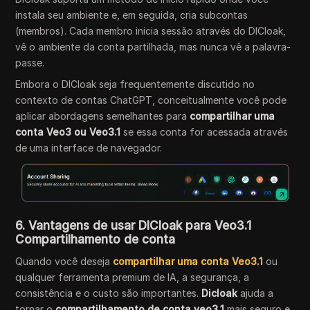
instala seu ambiente e, em seguida, cria subcontas
(membros). Cada membro inicia sessão através do DICloak,
vê o ambiente da conta partilhada, mas nunca vê a palavra-
passe.
Embora o DICloak seja frequentemente discutido no
contexto de contas ChatGPT, conceitualmente você pode
aplicar abordagens semelhantes para
compartilhar uma
conta Veo3 ou Veo3.1
se essa conta for acessada através
de uma interface de navegador.
6. Vantagens de usar DICloak para Veo3.1
Compartilhamento de conta
Quando você deseja
compartilhar uma conta Veo3.1
ou
qualquer ferramenta premium de IA, a segurança, a
consistência e o custo são importantes.
Dicloak
ajuda a
tornar o
compartilhamento de conta veo3.1
mais seguro e