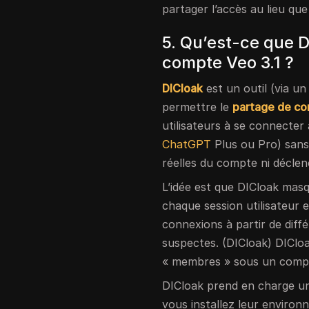
partager l’accès au lieu que
5. Qu’est-ce que D
compte Veo 3.1 ?
DICloak
est un outil (via u
permettre le
partage de c
utilisateurs à se connect
ChatGPT
Plus ou Pro) sans 
réelles du compte ni décle
L’idée est que DICloak masq
chaque session utilisateur 
connexions à partir de dif
suspectes. (DICloak) DIClo
« membres » sous un compte
DICloak prend en charge u
vous installez leur enviro