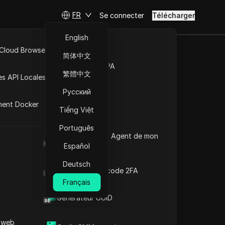
FR
Se connecter
Télécharger
English
 Cloud Browser MCP
简体中文
 savoir et
Marché de la RPA
繁體中文
es API Locales
 3.1 en
Русский
ment Docker
Tiếng Việt
Português
Poser des questions
Quel est le User Agent de mon
navigateur
Español
Ouvrir dans ChatGPT
Copy Link
Deutsch
Poser des questions sur cette page
Générateur de code 2FA
Français
Ouvrir dans Claude
Générateur UUID
Poser des questions sur cette page
 web