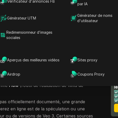
Vérificateur d'annonces FB
es fonctionnalités, et expliquons comment
par IA
 compte Veo3.1 (ou des services d’IA
Générateur de noms
tels que DICloak. Allons-y.
Générateur UTM
d'utilisateur
o 3.1 – a-t-il déjà été lancé ?
Redimensionneur d’images
sociales
e cet article, il
n’y a pas de produit confirmé
onces officielles de Google ou DeepMind. La
liques parlent de
Veo 3
(sans le « .1 ») comme
Aperçus des meilleures vidéos
Sites proxy
u modèle de génération vidéo Veo.
 mai 2025, apportant un bond en avant par
Airdrop
Coupons Proxy
nt, les utilisateurs accèdent à Veo 3 (et non
N
comme
Flow
(l’outil de réalisation de films de
le
t pas officiellement documenté, une grande
erez en ligne est de la spéculation ou une
ur ou de versions de Veo 3. Certaines sources