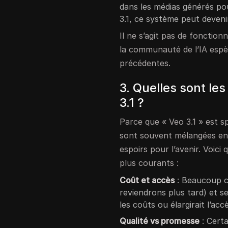
dans les médias générés pou
3.1, ce système peut deveni
Il ne s’agit pas de fonctio
la communauté de l’IA espè
précédentes.
3. Quelles sont le
3.1 ?
Parce que « Veo 3.1 » est s
sont souvent mélangées ent
espoirs pour l’avenir. Voici
plus courants :
Coût et accès
: Beaucoup c
reviendrons plus tard) et se
les coûts ou élargirait l’acc
Qualité vs promesse
: Certa