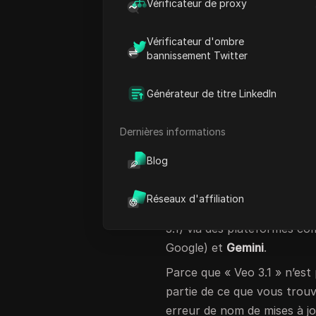
Vérificateur de proxy
explorons les rumeurs et l
vous pouvez partager votre
Vérificateur d'ombre
similaires) à l’aide d’outils 
bannissement Twitter
1. Qu’est-ce que Ve
Générateur de titre LinkedIn
Au moment de la rédaction d
appelé
Veo 3.1
dans les ann
Dernières informations
plupart des références pub
Blog
de la dernière génération d
Google a annoncé
Veo 3
en
Réseaux d'affiliation
rapport à Veo 2.Pour l’insta
3.1) via des plateformes 
Google) et
Gemini
.
Parce que « Veo 3.1 » n’es
partie de ce que vous trouv
erreur de nom de mises à jo