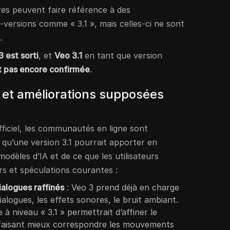
s peuvent faire référence à des
-versions comme « 3.1 », mais celles-ci ne sont
.
3 est sorti
, et
Veo 3.1
en tant que version
t pas encore confirmée
.
s et améliorations supposées
fficiel, les communautés en ligne sont
qu’une version 3.1 pourrait apporter en
modèles d’IA et de ce que les utilisateurs
rs et spéculations courantes :
ialogues raffinés
: Veo 3 prend déjà en charge
dialogues, les effets sonores, le bruit ambiant.
à niveau « 3.1 » permettrait d’affiner le
faisant mieux correspondre les mouvements