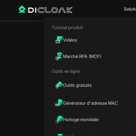
Solut
Tutoriel produit
Retour
E-commerce
VEO 3.1 a
Vidéos
Marketing d'affiliation
commen
Marché RPA (MCP)
Extraction de données web
Outils en ligne
Outils gratuits
Sandra Anderson
09 oct. 2025
4
min de 
Générateur d'adresse MAC
Avez-vous entendu parler 
Horloge mondiale
ce que c’est et si vous po
ou des coéquipiers ? Dans c