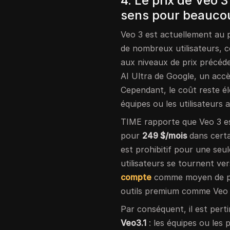
4. Le prix de Veo 3
sens pour beauco
Veo 3 est actuellement au 
de nombreux utilisateurs, c
aux niveaux de prix précéde
AI Ultra de Google, un accès
Cependant, le coût reste él
équipes ou les utilisateurs 
TIME rapporte que Veo 3 es
pour
249 $/mois
dans certa
est prohibitif pour une se
utilisateurs se tournent ver
compte
comme moyen de par
outils premium comme Veo 3
Par conséquent, il est pert
Veo3.1
: les équipes ou les 