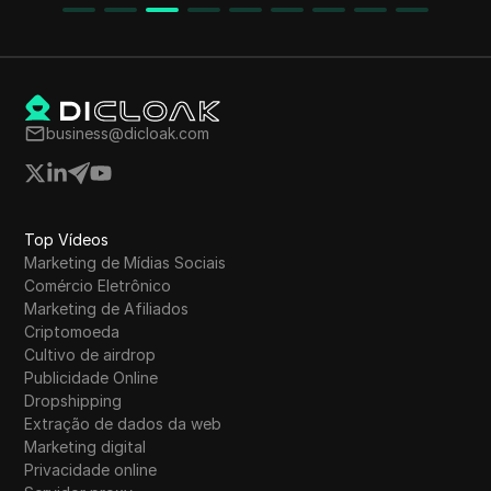
do airdrop, há outras oportunidades de
investimento, como mineração. Manter-se
atualizado sobre o projeto é crucial para não
perder informações importantes.
business@dicloak.com
Top Vídeos
Marketing de Mídias Sociais
Comércio Eletrônico
Marketing de Afiliados
Criptomoeda
Cultivo de airdrop
Publicidade Online
Dropshipping
Extração de dados da web
Marketing digital
Privacidade online