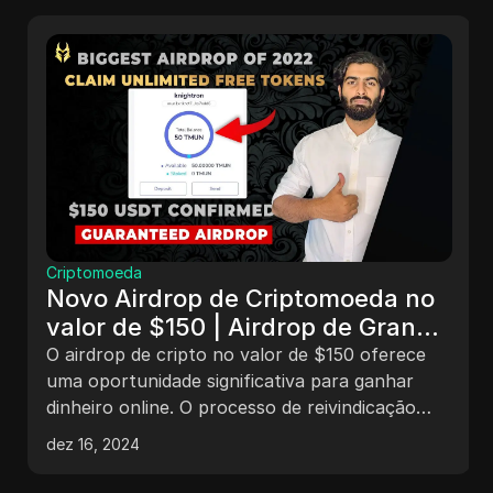
Criptomoeda
Novo Airdrop de Criptomoeda no
valor de $150 | Airdrop de Grande
Lucro Hoje | Ganhe Dinheiro
O airdrop de cripto no valor de $150 oferece
Online
uma oportunidade significativa para ganhar
dinheiro online. O processo de reivindicação
envolve a configuração da carteira Kepler,
dez 16, 2024
conexão à Moon Network e a realização de
passos finais para garantir a elegibilidade. Além