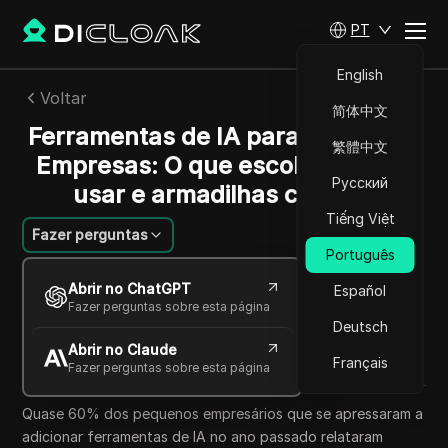
PT
English
Voltar
简体中文
Ferramentas de IA para Pequenas
繁體中文
Empresas: O que escolher, como
Русский
usar e armadilhas comuns
Tiếng Việt
Fazer perguntas
Português
Charles Martinez
Abrir no ChatGPT
Español
26 mai 2026
7
min de leitura
Fazer perguntas sobre esta página
Compartilhar com
Deutsch
Abrir no Claude
Copy Link
Français
Fazer perguntas sobre esta página
Quase 60% dos pequenos empresários que se apressaram a
adicionar ferramentas de IA no ano passado relataram