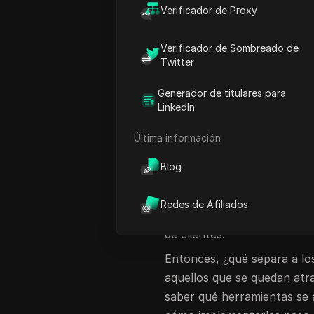
elegir
herramientas de IA p
Verificador de Proxy
comprensión de lo que realm
Muchos propietarios espera
Verificador de Sombreado de
que la herramienta rompe 
Twitter
equipo no puede resolver.
Generador de titulares para
Las historias reales muest
LinkedIn
un chatbot impulsado por I
Última información
clientes. En cambio, el bot 
clientes se marcharon a un 
Blog
automático de correo elect
importantes de los clientes
Redes de Afiliados
es solo el dinero desperdici
de clientes.
Entonces, ¿qué separa a los
aquellos que se quedan atr
saber qué herramientas se a