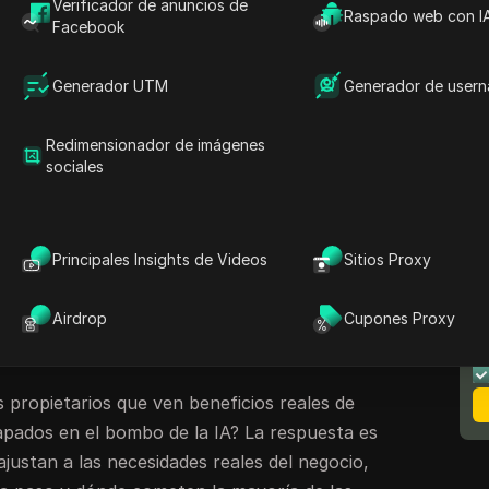
ara pequeñas empresas
sin un plan claro ni
Verificador de anuncios de
Raspado web con I
Facebook
ente funciona para las tareas diarias.
n resultados inmediatos, solo para descubrir
Generador UTM
Generador de user
un proceso clave o añade confusión que su
Redimensionador de imágenes
ran el mismo patrón. Una tienda online probó
sociales
A, esperando respuestas más rápidas de los
malinterpretó las solicitudes de pedidos y los
competidor. Otro equipo configuró un filtro
Principales Insights de Videos
Sitios Proxy
rónico con IA, pero ocultó mensajes
N
 durante días. El verdadero dolor de cabeza no
m
Airdrop
Cupones Proxy
ado, sino la pérdida de confianza y la pérdida
 propietarios que ven beneficios reales de
apados en el bombo de la IA? La respuesta es
justan a las necesidades reales del negocio,