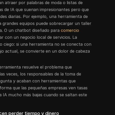
n atraer por palabras de moda o listas de
tas de IA que suenan impresionantes pero que
ades diarias. Por ejemplo, una herramienta de
 grandes equipos puede sobrecargar un taller
a. O un chatbot diseñado para
comercio
r con un negocio local de servicios. La
to ciego: si una herramienta no se conecta con
ajo actual, se convierte en un dolor de cabeza
erramienta resuelve el problema que
as veces, los responsables de la toma de
regunta y acaban con herramientas que
nforma que las pequeñas empresas ven tasas
 la IA mucho más bajas cuando se saltan este
en perder tiempo y dinero