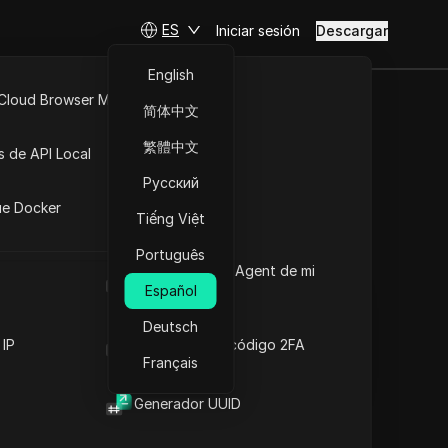
ES
Iniciar sesión
Descargar
English
 Cloud Browser MCP
简体中文
mpresas:
API Abierta
繁體中文
s de API Local
 comunes
Русский
iones
ue Docker
Tiếng Việt
Hacer preguntas
Português
Cuál es el User Agent de mi
Abrir en ChatGPT
Copy Link
navegador
Español
Hacer preguntas sobre esta página
Deutsch
Abrir en Claude
 IP
Generador de código 2FA
Hacer preguntas sobre esta página
Français
Generador UUID