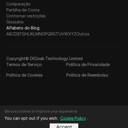
Comparação
Partilha de Conta
Contornar restrições
Glossário
Alfabeto do Blog
A
B
C
D
E
F
G
H
I
J
K
L
M
N
O
P
Q
R
S
T
U
V
W
X
Y
Z
Outros
Copyright© DICloak Technology Limited
Termos de Serviço
Política de Privacidade
Política de Cookies
Política de Reembolso
We use cookies to improve your experience.
You can opt out if you wish.
Cookie Policy
.
Accept