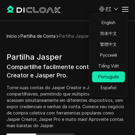
PT
English
简体中文
Início
Partilha de Conta
Partilha Jasper
繁體中文
Partilha Jasper
Русский
Compartilhe facilmente contas do Jasper
Tiếng Việt
Creator e Jasper Pro.
Português
Torne suas contas do Jasper Creator e Jasper Pro
Español
compartilháveis, permitindo que múltiplos usuários as
acessem simultaneamente em diferentes dispositivos, sem
expor credenciais e senhas da conta. Comece seu negócio
de compra coletiva com ferramentas populares como
Jasper Creator, Jasper Pro e muito mais! Aproveite contas
mais baratas do Jasper.