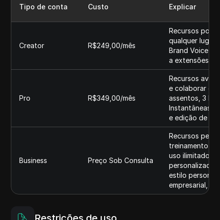
Tipo de conta
Custo
Explicar
Recursos poder
qualquer lugar q
Creator
R$249,00/mês
Brand Voice, a
a extensões de
Recursos avanç
e colaborar em 
Pro
R$349,00/mês
assentos, 3 Br
Instantâneas, 
e edição de im
Recursos person
treinamento de 
uso ilimitado d
Business
Preço Sob Consulta
personalizados
estilo personal
empresarial, a
Restrições de uso