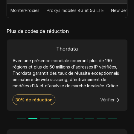
MonterProxies
Proxys mobiles 4G et 5G LTE
New Jersey,
Plus de codes de réduction
Thordata
Avec une présence mondiale couvrant plus de 190
régions et plus de 60 millions d'adresses IP vérifiées,
Thordata garantit des taux de réussite exceptionnels
en matière de web scraping, d'entraînement de
modèles d'IA et d'analyse de marché localisée. Grâce à
son interface intuitive pour les développeurs et à son
assistance d'experts disponible 24h/24 et 7j/7,
30% de réduction
Vérifier
Thordata offre une expérience fluide et hautement
disponible aux innovateurs du monde entier qui
s'appuient sur les données.