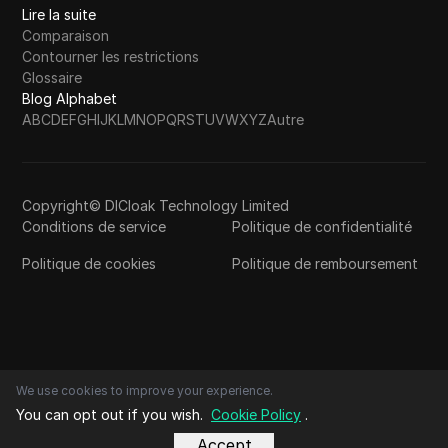
Lire la suite
Comparaison
Contourner les restrictions
Glossaire
Blog Alphabet
A
B
C
D
E
F
G
H
I
J
K
L
M
N
O
P
Q
R
S
T
U
V
W
X
Y
Z
Autre
Copyright© DICloak Technology Limited
Conditions de service
Politique de confidentialité
Politique de cookies
Politique de remboursement
We use cookies to improve your experience.
You can opt out if you wish.
Cookie Policy
.
Accept