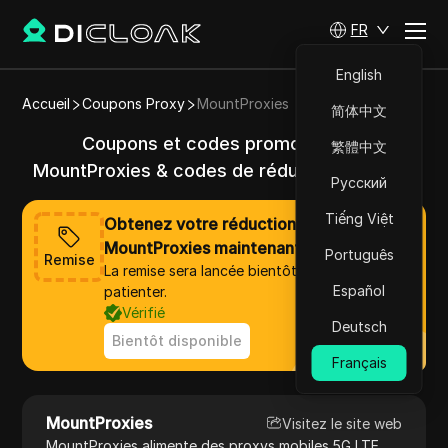
FR
English
Accueil
Coupons Proxy
MountProxies
简体中文
Coupons et codes promo valides
繁體中文
MountProxies & codes de réduction en 2025
Русский
Tiếng Việt
Obtenez votre réduction de
MountProxies maintenant
Português
Remise
La remise sera lancée bientôt, veuillez
Español
patienter.
Vérifié
Deutsch
Bientôt disponible
Français
MountProxies
Visitez le site web
MountProxies alimente des proxys mobiles 5G LTE