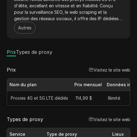
d'élite, excellant en vitesse et en fiabilité. Conçu
pour la surveillance SEO, le web scraping et la
gestion des réseaux sociaux, il offre des IP dédiées
pour un accès sécurisé et non détecté. Le vaste pool
Autres
d'IP basé aux États-Unis de MountProxies et sa
rotation personnalisable garantissent des
performances élevées et peu de bans. Son support
de premier ordre et son accès instantané en font un
Prix
Types de proxy
choix privilégié pour les professionnels.
Prix
Visitez le site web
Nom du plan
Prix mensuel
Données incl
Proxies 4G et 5G LTE dédiés
114,99 $
Illimité
Types de proxy
Visitez le site web
Service
Type de proxy
Lieux