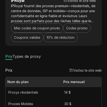
IPRoyal
Visitez le site web
IPRoyal fournit des proxies premium—résidentiels, de
centre de données, ISP et mobiles—conçus pour une
confidentialité en ligne fiable et évolutive. Leurs
proxies sont parfaits pour des tâches telles que le
web scraping, la gestion des réseaux sociaux, la
Mes codes de coupon privés
Codes promo
recherche de marché et l'automatisation, offrant un
excellent rapport qualité-prix. Avec des IPs
Coupons valides
10% de réduction
éthiquement sourcées provenant de 195 pays, un
ciblage au niveau de la ville, une tarification à
l'utilisation et aucune expiration de trafic, IPRoyal
Prix
aide les utilisateurs à contourner facilement les
Types de proxy
restrictions géographiques. Associé à une
surveillance et un support réseau 24/7, IPRoyal offre
Prix
Visitez le site web
un service de proxy de premier ordre.
Nom du plan
Prix mensuel
Proxys résidentiels
14 $
Proxies Mobiles
30 $