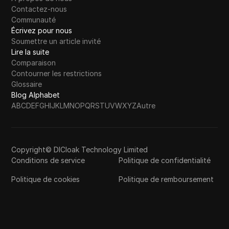
Contactez-nous
Communauté
Écrivez pour nous
Soumettre un article invité
Lire la suite
Comparaison
Contourner les restrictions
Glossaire
Blog Alphabet
A
B
C
D
E
F
G
H
I
J
K
L
M
N
O
P
Q
R
S
T
U
V
W
X
Y
Z
Autre
Copyright© DICloak Technology Limited
Conditions de service
Politique de confidentialité
Politique de cookies
Politique de remboursement