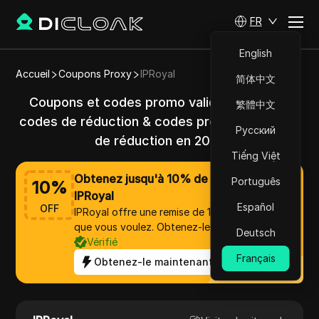
FR
English
Accueil
Coupons Proxy
IPRoyal
简体中文
Coupons et codes promo valides IPRoyal &
繁體中文
codes de réduction & codes promo avec 10%
Русский
de réduction en 2025
Tiếng Việt
Obtenez jusqu'à 10% de réduction sur
Português
10
%
IPRoyal
Español
OFF
IPRoyal offre une remise de 10% sur tout ce
que vous voulez. Obtenez-le maintenant !
Deutsch
Vérifié
Français
Obtenez-le maintenant