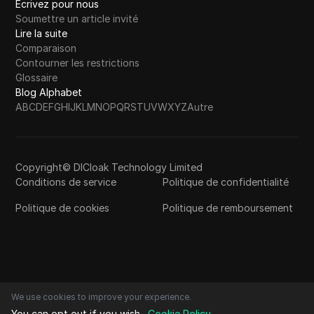
Écrivez pour nous
Soumettre un article invité
Lire la suite
Comparaison
Contourner les restrictions
Glossaire
Blog Alphabet
A
B
C
D
E
F
G
H
I
J
K
L
M
N
O
P
Q
R
S
T
U
V
W
X
Y
Z
Autre
Copyright© DICloak Technology Limited
Conditions de service
Politique de confidentialité
Politique de cookies
Politique de remboursement
We use cookies to improve your experience.
You can opt out if you wish.
Cookie Policy
.