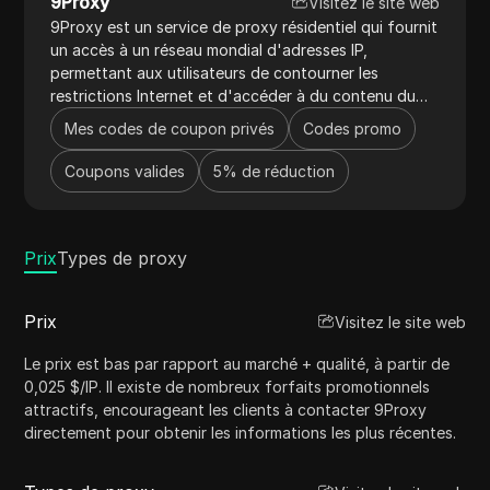
9Proxy
Visitez le site web
9Proxy est un service de proxy résidentiel qui fournit
un accès à un réseau mondial d'adresses IP,
permettant aux utilisateurs de contourner les
restrictions Internet et d'accéder à du contenu du
monde entier. Il offre une sécurité renforcée, une
Mes codes de coupon privés
Codes promo
facilité d'utilisation et est idéal pour la recherche de
marché et l'accès à du contenu restreint.
Coupons valides
5% de réduction
Prix
Types de proxy
Prix
Visitez le site web
Le prix est bas par rapport au marché + qualité, à partir de
0,025 $/IP. Il existe de nombreux forfaits promotionnels
attractifs, encourageant les clients à contacter 9Proxy
directement pour obtenir les informations les plus récentes.