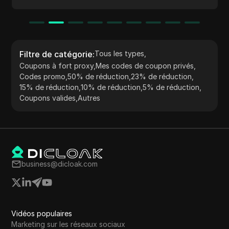
offrant des plans tarifaires flexibles et une intégration
transparente avec plusieurs outils. Leur support client
dédié et leurs pratiques d'approvisionnement éthiques
en font un choix de premier plan tant pour les
entreprises que pour les particuliers.
Filtre de catégorie
:
Tous les types
,
Coupons à fort proxy
,
Mes codes de coupon privés
,
Codes promo
,
50% de réduction
,
23% de réduction
,
15% de réduction
,
10% de réduction
,
5% de réduction
,
Coupons valides
,
Autres
business@dicloak.com
Vidéos populaires
Marketing sur les réseaux sociaux