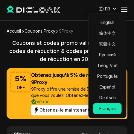
FR
English
Accueil
Coupons Proxy
9Proxy
简体中文
Coupons et codes promo valides 9Proxy &
繁體中文
codes de réduction & codes promo avec 5%
Русский
de réduction en 2025
Tiếng Việt
Obtenez jusqu'à 5% de réduction sur
Português
5
%
9Proxy
Español
OFF
9Proxy offre une remise de 5% sur tout ce
que vous voulez. Obtenez-le maintenant !
Deutsch
Vérifié
Français
Obtenez-le maintenant