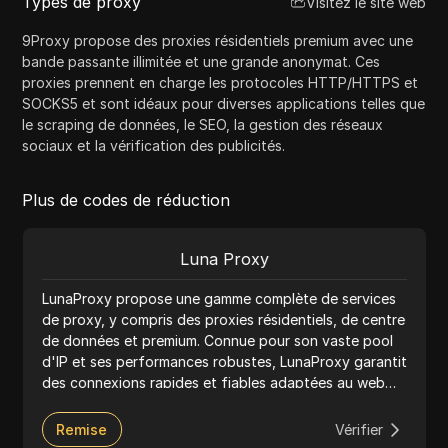
Types de proxy
Visitez le site web
9Proxy propose des proxies résidentiels premium avec une
bande passante illimitée et une grande anonymat. Ces
proxies prennent en charge les protocoles HTTP/HTTPS et
SOCKS5 et sont idéaux pour diverses applications telles que
le scraping de données, le SEO, la gestion des réseaux
sociaux et la vérification des publicités.
Plus de codes de réduction
Luna Proxy
LunaProxy propose une gamme complète de services
de proxy, y compris des proxies résidentiels, de centre
de données et premium. Connue pour son vaste pool
d'IP et ses performances robustes, LunaProxy garantit
des connexions rapides et fiables adaptées au web
scraping, à la gestion des réseaux sociaux et à l'accès
à du contenu géo-restreint. Le service prend en
Remise
Vérifier
charge les protocoles HTTP, HTTPS et SOCKS5,