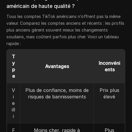
américain de haute qualité ?
Tous les comptes TikTok américains n’offrent pas la même
valeur. Comparez les comptes anciens et récents : les profils
plus anciens gèrent souvent mieux les changements
soudains, mais coûtent parfois plus cher. Voici un tableau
rapide :
T
y
Inconvéni
Avantages
p
ents
e
V
Plus de confiance, moins de
Prix plus
i
risques de bannissements
élevé
e
ill
i
F
Moins cher, rapide à
Plus