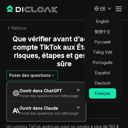
FR
English
Retour
繁體中文
Que vérifier avant d’acheter un
Русский
compte TikTok aux États-Unis :
Tiếng Việt
risques, étapes et gestion plus
sûre
Português
Español
Poser des questions
Deutsch
Jessica Wardell
Ouvrir dans ChatGPT
23 juin 2026
8
min de lecture
Français
Poser des questions sur cette page
Partager avec
Ouvrir dans Claude
Copy Link
Poser des questions sur cette page
Un compte TikTok américain peut se vendre à plus de 150 $