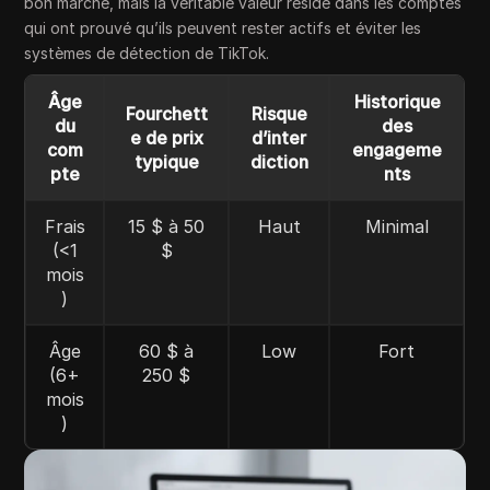
bon marché, mais la véritable valeur réside dans les comptes
qui ont prouvé qu’ils peuvent rester actifs et éviter les
systèmes de détection de TikTok.
Âge
Historique
Fourchett
Risque
du
des
e de prix
d’inter
com
engageme
typique
diction
pte
nts
Frais
15 $ à 50
Haut
Minimal
(<1
$
mois
)
Âge
60 $ à
Low
Fort
(6+
250 $
mois
)