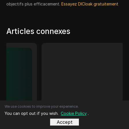
objectifs plus efficacement.
Essayez DICloak gratuitement
Articles connexes
We use cookies to improve your experience.
Cryptocurrency
You can opt out if you wish.
Cookie Policy
.
5 échanges de crypto-monnaies
Accept
les mieux réglementés de 2025