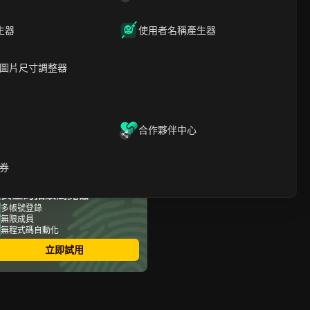
購買美國TikTok帳號前應確
文章內容
生器
使用者名稱產生器
認哪些事項？
為什麼有些購買來的TikTok
帳號這麼快就被限制或停
圖片尺寸調整器
權？
美國TikTok帳號的價格如何
決定？
購買美國TikTok帳號時，買
合作夥伴中心
家通常在哪裡被詐騙？
接手美國TikTok帳號後，你
應該立即更改哪些設定？
券
如何透過社群媒體行銷安全
管理多個美國TikTok帳號
最安全的指紋瀏覽器
（搭配DICloak）
多帳號登錄
什麼時候購買美國TikTok帳
無限成員
號不是最佳選擇？
無程式碼自動化
常見問題
立即試用