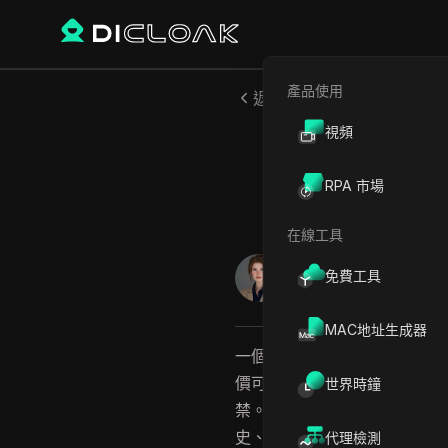
產品使用
返回
視頻
購買美國
RPA 市場
在線工具
Jessica Wardell
免費工具
2026年6月
12
分鐘 閱
MAC地址生成器
一個綁定驗證手機號、擁有優異
價可超過150美元，但每個
世界時鐘
禁。主要問題不在價格或供給
史、使用重複利用的號碼，或
代理檢測