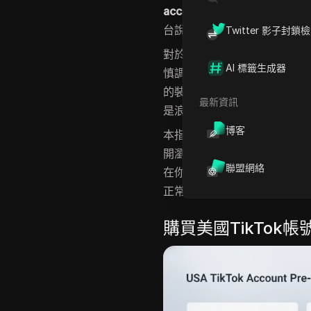
account
，會看到許多平台宣
台說明如何在付款前檢查隱藏
Twitter 影子封鎖
對於任何想要購買美國TikT
AI 標籤生成器
慎調查無異於自找麻煩。
Inst
的裝置指紋，以及帳號控制權
最新資訊
是浪費金錢在無法用於商業用
博客
本指南將拆解付款前需確認的
開瀏覽器、
代理伺服器
與清晰
聯盟網絡
在你開始購買前，看看資深行銷
正常運作。
購買美國TikTok