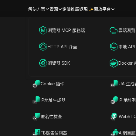
解決方案
資源
定價
推廣返現
開放平台
跨境電商
瀏覽器 MCP 服務端
海外社媒營銷
雲端瀏覽器
幫助中心
帳號共享
TikTok帳號前需確認事項：風
聯盟營銷
HTTP API 介面
廣告投放
本地 API
更安全的管理方式
RPA 市場（MCP）
擴展市場
網絡爬蟲
瀏覽器 SDK
帳號共享
Docker
Cookie 插件
UA 生成
讀
分享給
IP地址生成器
IP 地址
貼文紀錄且未遭隱形封鎖的美國TikTok帳號，售
月都有買家回報，帳號在轉移後沒幾天就遭到限制或封
匿名性檢查
WebRT
，大多數詐騙都是因為賣家隱藏有風險的帳號歷
是跳過正規的轉移步驟。如果你搜尋
buy usa tiktok
FB廣告偵測器
AI網頁