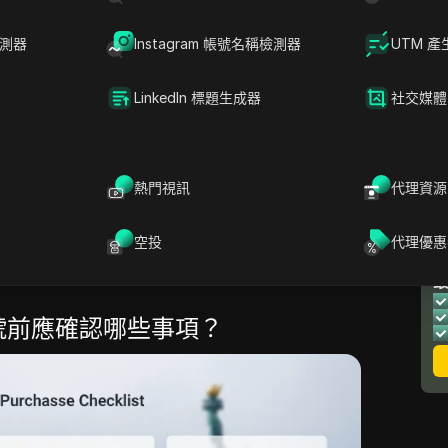
稱提供「真實美國粉絲」與快速交付，但很少有平
風險。
檢測器
Instagram 帳號名稱檢測器
UTM 產
ok帳號來執行促銷活動或打造品牌的人來說，跳過審
LinkedIn 標題生成器
社交媒體
agram
和TikTok都會標註異常登入模式、重複使用
的突變。忽略這些細節的買家經常會失去帳號，或
途的帳號上。
熱門視訊
代理資源
事項、轉移過程中最重要的步驟，以及為何透過分
稽核軌跡進行更安全的管理，能夠保護你的投資。
空投
代理優惠
人員如何避開常見陷阱，並維持美國TikTok帳號
帳號前應確認哪些事項？