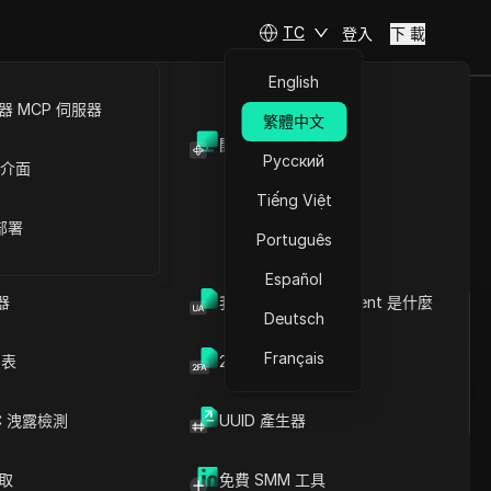
TC
登入
下 載
English
 MCP 伺服器
繁體中文
開放API
險、步驟與
Русский
 介面
Tiếng Việt
 部署
Português
提問
Español
器
我的瀏覽器 User Agent 是什麼
Deutsch
在ChatGPT中開啟
Copy Link
就此頁面提問
Français
列表
2FA验证码生成器
在Claude中開啟
就此頁面提問
C 洩露檢測
UUID 產生器
爬取
免費 SMM 工具