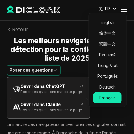
FR
English
Retour
简体中文
Les meilleurs navigateurs anti-
繁體中文
détection pour la confidentialité :
Русский
liste de 2025
Tiếng Việt
Poser des questions
Português
Mikhail Kozlov
Ouvrir dans ChatGPT
Deutsch
22 oct. 2025
7
min de lecture
Poser des questions sur cette page
Partager avec
Français
Ouvrir dans Claude
Copy Link
Poser des questions sur cette page
Le marché des navigateurs anti-empreintes digitales connaît
une croissance rapide. À l’approche de la fin de l’année,