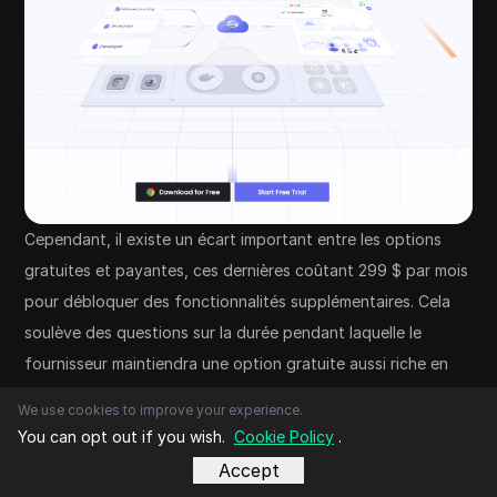
Cependant, il existe un écart important entre les options
gratuites et payantes, ces dernières coûtant 299 $ par mois
pour débloquer des fonctionnalités supplémentaires. Cela
soulève des questions sur la durée pendant laquelle le
fournisseur maintiendra une option gratuite aussi riche en
fonctionnalités.
We use cookies to improve your experience.
Prisée:
À partir de 299 $/mois avec un nombre illimité de
You can opt out if you wish.
Cookie Policy
.
profils
Accept