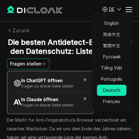
DE
English
Zurück
简体中文
Die besten Antidetect-Browser für
繁體中文
den Datenschutz: Liste von 2025
Русский
Fragen stellen
Tiếng Việt
Mikhail Kozlov
Português
In ChatGPT öffnen
22 Okt. 2025
6
min lesen
Fragen zu dieser Seite stellen
Deutsch
Teilen mit
In Claude öffnen
Copy Link
Français
Fragen zu dieser Seite stellen
Der Markt für Anti-Fingerabdruck-Browser verzeichnet ein
rasantes Wachstum. Da wir uns dem Ende des Jahres nähern,
haben wir eine umfassende Liste der besten Anti-