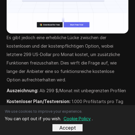
Es gibt jedoch eine erhebliche Lücke zwischen der
kostenlosen und der kostenpflichtigen Option, wobei
letztere 299 US-Dollar pro Monat kostet, um zusätzliche
Funktionen freizuschalten. Dies wirft die Frage auf, wie
lange der Anbieter eine so funktionsreiche kostenlose
Option aufrechterhalten wird.
Auszeichnung:
Ab 299 $/Monat mit unbegrenzten Profilen
Kostenloser Plan/Testversion:
1.000 Profilstarts pro Tag
We use cookies to improve your experience.
OS:
Windows, macOS
You can opt out if you wish.
Cookie Policy
.
Worauf sollte ich bei der Auswahl des besten
Accept