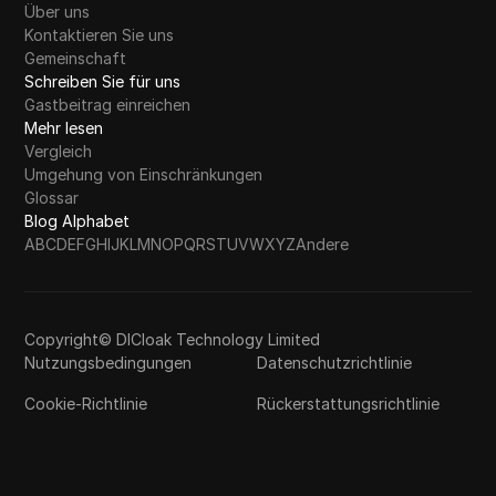
Über uns
Kontaktieren Sie uns
Gemeinschaft
Schreiben Sie für uns
Gastbeitrag einreichen
Mehr lesen
Vergleich
Umgehung von Einschränkungen
Glossar
Blog Alphabet
A
B
C
D
E
F
G
H
I
J
K
L
M
N
O
P
Q
R
S
T
U
V
W
X
Y
Z
Andere
Copyright© DICloak Technology Limited
Nutzungsbedingungen
Datenschutzrichtlinie
Cookie-Richtlinie
Rückerstattungsrichtlinie