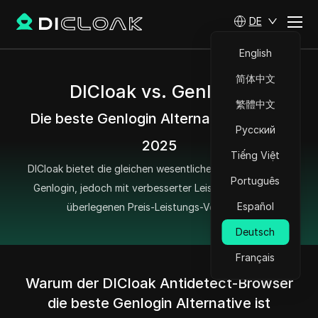
DE
English
简体中文
DICloak vs. Genlogin
繁體中文
Die beste Genlogin Alternative im Jahr
Русский
2025
Tiếng Việt
DICloak bietet die gleichen wesentlichen Funktionen wie
Português
Genlogin, jedoch mit verbesserter Leistung und einem
Español
überlegenen Preis-Leistungs-Verhältnis.
Deutsch
Français
Warum der DICloak Antidetect-Browser
die beste Genlogin Alternative ist