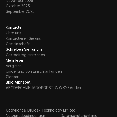
November 2025
Oktober 2025
September 2025
Kontakte
Über uns
Kontaktieren Sie uns
Gemeinschaft
Schreiben Sie für uns
Gastbeitrag einreichen
Mehr lesen
Vergleich
Umgehung von Einschränkungen
Glossar
Blog Alphabet
A
B
C
D
E
F
G
H
I
J
K
L
M
N
O
P
Q
R
S
T
U
V
W
X
Y
Z
Andere
Copyright© DICloak Technology Limited
Nutzungsbedingungen
Datenschutzrichtlinie