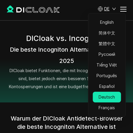
DE
English
简体中文
DICloak vs. Incogniton
繁體中文
Die beste Incogniton Alternative im Jahr
Русский
2025
Tiếng Việt
DICloak bietet Funktionen, die mit Incogniton vergleichbar
Português
sind, bietet jedoch einen besseren Schutz gegen
Español
Kontosperrungen und ist eine budgetfreundlichere Option.
Deutsch
Français
Warum der DICloak Antidetect-Browser
die beste Incogniton Alternative ist