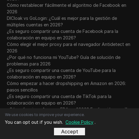
Cómo restablecer fácilmente el algoritmo de Facebook en
2026
DICloak vs GoLogin: ¿Cuál es mejor para la gestión de
múltiples cuentas en 2026?
¿Es seguro compartir una cuenta de Facebook para la
colaboración en equipo en 2026?
Cómo elegir el mejor proxy para el navegador Antidetect en
2026
¿Por qué no funciona mi YouTube? Guía de solución de
problemas para 2026
¿Es seguro compartir una cuenta de YouTube para la
colaboración en equipo en 2026?
Cómo empezar a hacer dropshipping en Amazon en 2026:
pasos sencillos
¿Es seguro compartir una cuenta de TikTok para la
colaboración en equipo en 2026?
¿Cómo funciona Amazon FBA en 2026? Explicación sencilla
We use cookies to improve your experience.
Cómo corregir "Etsy ha ocurrido un error" en 2026
You can opt out if you wish.
Cookie Policy
.
Mejores sitios web de proxy para colegios en 2026:
opciones seguras y fiables
Accept