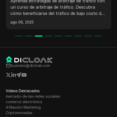
con la gestión de riesgos
La automatización de la seguridad agiliza las
tareas de ciberseguridad, mejorando la
velocidad de respuesta y reduciendo los errores
humanos, al tiempo que equilibra la eficiencia
ago 08, 2025
con la gestión de riesgos.
business@dicloak.com
Videos Destacados
mercado-de-las-redes socialesi
comercio electrónico
Afiliación-Marketing
Criptomonedas