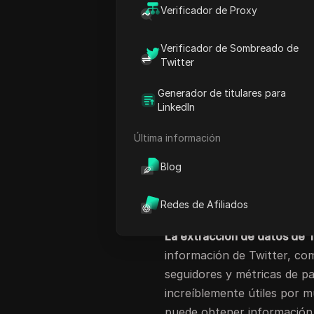
Verificador de Proxy
este
tutorial de raspado de
Twitter
fácilmente sin habi
Verificador de Sombreado de
Por ejemplo, las empresas 
Twitter
medir los comentarios de los
Generador de titulares para
marketing pueden realizar u
LinkedIn
campañas. Esta
guía para p
Twitter
te ayudará a empez
Última información
obtener información valiosa
Blog
¿Qué es la extracc
Redes de Afiliados
qué es beneficios
La extracción de datos de 
información de Twitter, com
seguidores y métricas de pa
increíblemente útiles por 
puede obtener información s