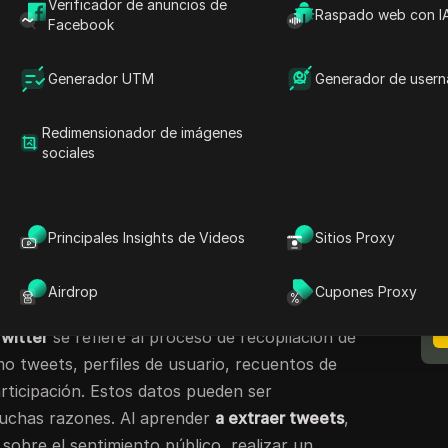
Verificador de anuncios de
Raspado web con I
 tweets
, aprenderá cómo
raspar tweets de
Facebook
lidades avanzadas.
Generador UTM
Generador de user
pueden usar la extracción de tweets para
 clientes, mientras que los especialistas en
Redimensionador de imágenes
n seguimiento de las reacciones a las
sociales
rincipiantes sobre la extracción de tweets de
ar con la
extracción de datos de Twitter
para
.
N
Principales Insights de Videos
Sitios Proxy
m
ión de datos de Twitter y por
Airdrop
Cupones Proxy
a?
Twitter
se refiere al proceso de recopilación de
o tweets, perfiles de usuario, recuentos de
rticipación. Estos datos pueden ser
muchas razones. Al aprender
a extraer tweets
,
obre el sentimiento público, realizar un