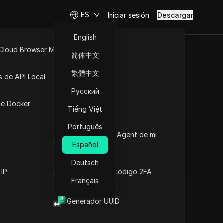
ES
Iniciar sesión
Descargar
English
 Cloud Browser MCP
简体中文
 a paso
API Abierta
繁體中文
s de API Local
Русский
iones
Hacer preguntas
ue Docker
Tiếng Việt
Abrir en ChatGPT
Copy Link
Português
Hacer preguntas sobre esta página
Cuál es el User Agent de mi
navegador
Español
Abrir en Claude
Hacer preguntas sobre esta página
Deutsch
 IP
Generador de código 2FA
Français
Generador UUID
Contenido