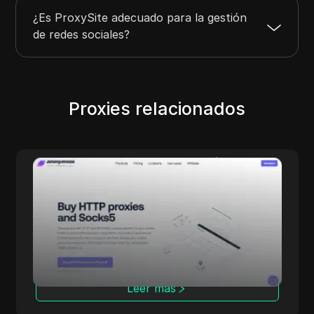
¿Es ProxySite adecuado para la gestión
de redes sociales?
Proxies relacionados
Unblock YouTube Videos
e
UnblockYoutube.Video es un proxy web
gratuito diseñado para YouTube. Te ayuda a
nto y
ver todos los videos de YouTube sin ninguna
enter
restricción, incluso en la escuela o en el
trabajo.
ideal
de
Leer más
idad