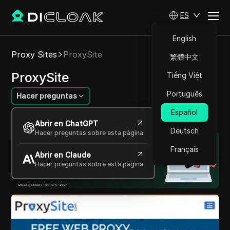
ES
English
Proxy Sites
ProxySite
繁體中文
ProxySite
Tiếng Việt
Português
Hacer preguntas
Español
Navega por internet de forma segura y privada.
Abrir en ChatGPT
Deutsch
Hacer preguntas sobre esta página
Français
Abrir en Claude
Hacer preguntas sobre esta página