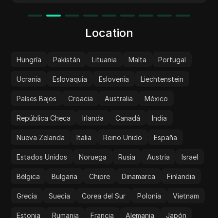
Location
Hungría
Pakistán
Lituania
Malta
Portugal
Ucrania
Eslovaquia
Eslovenia
Liechtenstein
Países Bajos
Croacia
Australia
México
República Checa
Irlanda
Canadá
India
Nueva Zelanda
Italia
Reino Unido
España
Estados Unidos
Noruega
Rusia
Austria
Israel
Bélgica
Bulgaria
Chipre
Dinamarca
Finlandia
Grecia
Suecia
Corea del Sur
Polonia
Vietnam
Estonia
Rumania
Francia
Alemania
Japón