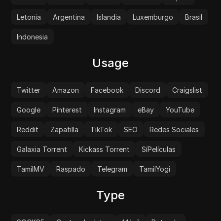
Letonia
Argentina
Islandia
Luxemburgo
Brasil
Indonesia
Usage
Twitter
Amazon
Facebook
Discord
Craigslist
Google
Pinterest
Instagram
eBay
YouTube
Reddit
Zapatilla
TikTok
SEO
Redes Sociales
Galaxia Torrent
Kickass Torrent
SíPelículas
TamilMV
Raspado
Telegram
TamilYogi
Type