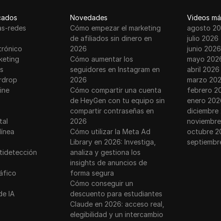
cados
Novedades
Videos má
as-redes
Cómo empezar el marketing
agosto 2
de afiliados sin dinero en
julio 2026
trónico
2026
junio 2026
keting
Cómo aumentar los
mayo 202
s
seguidores en Instagram en
abril 2026
rdrop
2026
marzo 20
ine
Cómo compartir una cuenta
febrero 2
de HeyGen con tu equipo sin
enero 202
compartir contraseñas en
diciembre
tal
2026
noviembre
línea
Cómo utilizar la Meta Ad
octubre 2
Library en 2026: Investiga,
septiembr
tidetección
analiza y gestiona los
insights de anuncios de
ráfico
forma segura
Cómo conseguir un
de IA
descuento para estudiantes
Claude en 2026: acceso real,
elegibilidad y un intercambio