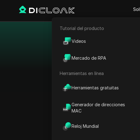
Sol
Tutorial del producto
Comercio electrónico
Princi
Videos
Marketing de afiliación
Obtén acceso sin inte
Mercado de RPA
pago mejor valorados q
Raspado web
alta anonimidad y dir
Herramientas en línea
proxies gratuitos. Eli
Herramientas gratuitas
Generador de direcciones
MAC
Reloj Mundial