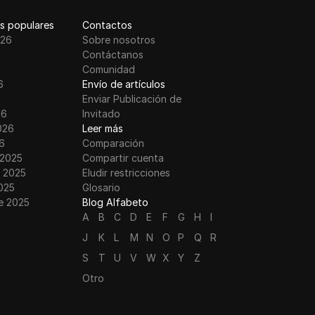
s populares
Contactos
026
Sobre nosotros
Contáctanos
Comunidad
6
Envío de artículos
Enviar Publicación de
26
Invitado
026
Leer más
6
Comparación
 2025
Compartir cuenta
 2025
Eludir restricciones
025
Glosario
e 2025
Blog Alfabeto
A
B
C
D
E
F
G
H
I
J
K
L
M
N
O
P
Q
R
S
T
U
V
W
X
Y
Z
Otro