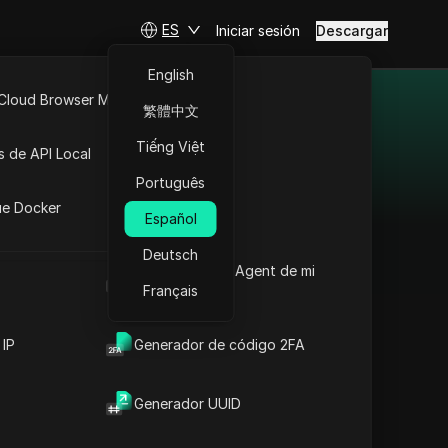
ES
Iniciar sesión
Descargar
English
 Cloud Browser MCP
繁體中文
ra 2025
API Abierta
Tiếng Việt
s de API Local
 servicios de proxy de
Português
iones
. Navega con confianza,
ue Docker
Español
sgos asociados con los
in esfuerzo a servicios
Deutsch
Cuál es el User Agent de mi
navegador
Français
 IP
Generador de código 2FA
Unblock YouTube
Videos
Generador UUID
UnblockYoutube.Video
Unblock
es un proxy web