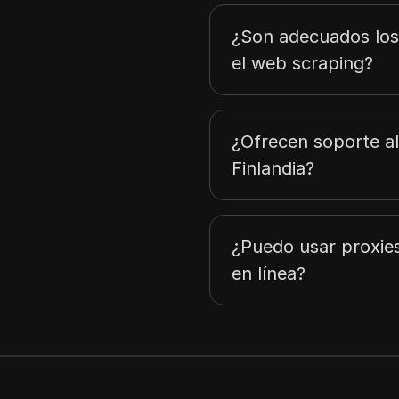
Polonia
¿Son adecuados los 
Vietnam
el web scraping?
Estonia
Rumania
Francia
¿Ofrecen soporte al 
Finlandia?
Alemania
Japón
Letonia
¿Puedo usar proxies
Argentina
en línea?
Islandia
Luxemburgo
Brasil
Indonesia