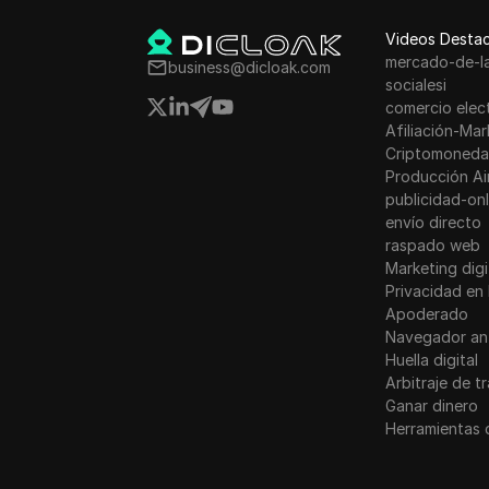
Videos Desta
mercado-de-l
business@dicloak.com
socialesi
comercio elec
Afiliación-Mar
Criptomoneda
Producción Ai
publicidad-onl
envío directo
raspado web
Marketing digi
Privacidad en 
Apoderado
Navegador an
Huella digital
Arbitraje de t
Ganar dinero
Herramientas 