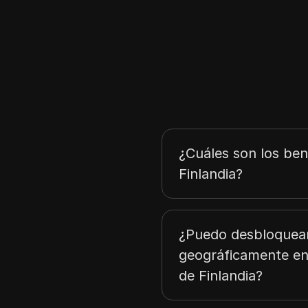
Noruega
TamilYogi
Rusia
Austria
Israel
Bélgica
Bulgaria
¿Cuáles son los ben
Chipre
Finlandia?
Dinamarca
Finlandia
¿Puedo desbloquear
Grecia
geográficamente en 
Suecia
de Finlandia?
Corea del Sur