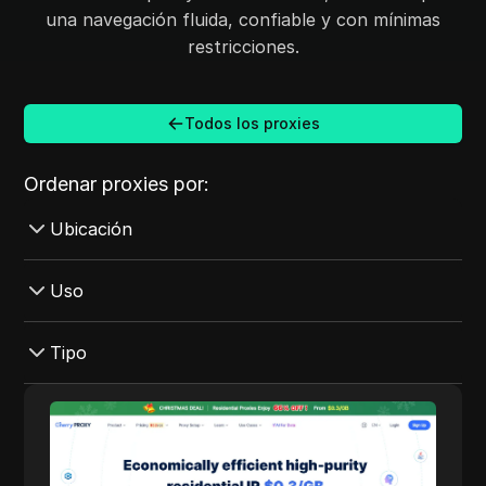
una navegación fluida, confiable y con mínimas
restricciones.
Todos los proxies
Ordenar proxies por:
Ubicación
Hungría
Uso
Pakistán
Twitter
Tipo
Lituania
Amazon
Malta
SOCKS5
Cherry Proxy
Facebook
Portugal
Centro de datos
Cherry Proxy offre agenti residenziali ad alto
Cherry
Discord
rapporto prezzo/prezzo, concentrati sulla
Proxy
Ucrania
Móvil