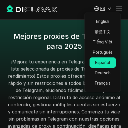
ES
English
繁體中文
Mejores proxies de Telegram
Tiếng Việt
para 2025
Português
¡Mejora tu experiencia en Telegram con nuestra
Español
lista seleccionada de proxies de Telegram de alto
Deutsch
rendimiento! Estos proxies ofrecen acceso seguro,
rápido y sin restricciones a todos los servicios web
Français
de Telegram, eludiendo fácilmente cualquier
restricción regional. Disfruta de acceso anónimo al
contenido, gestiona múltiples cuentas sin esfuerzo
y comunícate sin interrupciones. Comienza tu viaje
sin problemas en Telegram con nuestras opciones
avanzadas de proxy a continuación, diseñadas para