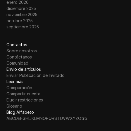
enero 2026
diciembre 2025
noviembre 2025
octubre 2025
septiembre 2025
Contactos
Sobre nosotros
Contáctanos
Comunidad
Envío de artículos
Enviar Publicación de Invitado
Leer más
Comparación
Compartir cuenta
Eludir restricciones
Glosario
Blog Alfabeto
A
B
C
D
E
F
G
H
I
J
K
L
M
N
O
P
Q
R
S
T
U
V
W
X
Y
Z
Otro