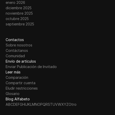
enero 2026
diciembre 2025
noviembre 2025
octubre 2025
septiembre 2025
Contactos
Sobre nosotros
Contáctanos
Comunidad
Envío de artículos
Enviar Publicación de Invitado
Leer más
Comparación
Compartir cuenta
Eludir restricciones
Glosario
Blog Alfabeto
A
B
C
D
E
F
G
H
I
J
K
L
M
N
O
P
Q
R
S
T
U
V
W
X
Y
Z
Otro