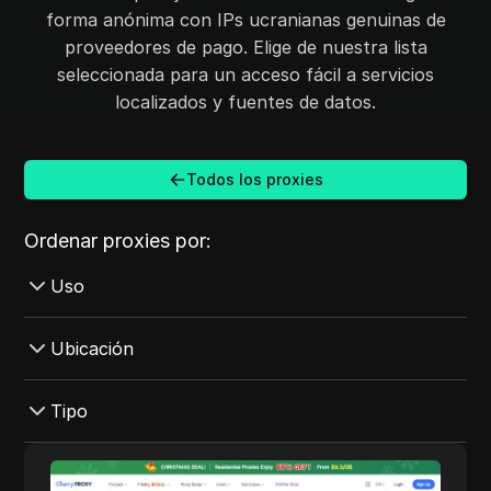
forma anónima con IPs ucranianas genuinas de
proveedores de pago. Elige de nuestra lista
seleccionada para un acceso fácil a servicios
localizados y fuentes de datos.
Todos los proxies
Ordenar proxies por:
Uso
Kickass Torrent
Ubicación
Amazon
Argentina
Tipo
Craigslist
Australia
Discord
Centro de datos
Cherry Proxy
Austria