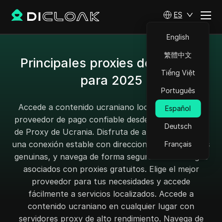
ES
English
繁體中文
Principales proxies de Ucrania
Tiếng Việt
para 2025
Português
Accede a contenido ucraniano localizado con un
Español
proveedor de pago confiable desde nuestra página
Deutsch
de Proxy de Ucrania. Disfruta de alta anonimidad y
una conexión estable con direcciones IP ucranianas
Français
genuinas, y navega de forma segura sin los riesgos
asociados con proxies gratuitos. Elige el mejor
proveedor para tus necesidades y accede
fácilmente a servicios localizados. Accede a
contenido ucraniano en cualquier lugar con
servidores proxy de alto rendimiento. Navega de