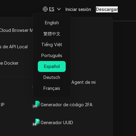
ES
Iniciar sesión
Descargar
English
 Cloud Browser MCP
繁體中文
API Abierta
Tiếng Việt
s de API Local
Português
iones
ue Docker
Español
Deutsch
Cuál es el User Agent de mi
navegador
Français
 IP
Generador de código 2FA
Generador UUID