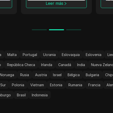
avanz
Leer más
confi
es tu
una n
anóni
a
Malta
Portugal
Ucrania
Eslovaquia
Eslovenia
Lie
o
República Checa
Irlanda
Canadá
India
Nueva Zelan
Noruega
Rusia
Austria
Israel
Bélgica
Bulgaria
Chip
 Sur
Polonia
Vietnam
Estonia
Rumania
Francia
Ale
mburgo
Brasil
Indonesia