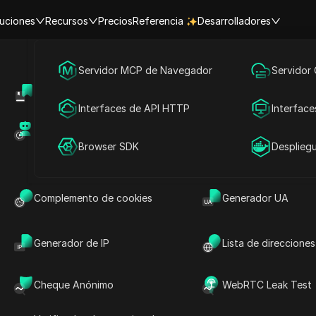
uciones
Recursos
Precios
Referencia
Desarrolladores
Marketing en redes sociales
Servidor MCP de Navegador
Servidor
Centro de Ayuda
Compartir cuenta
Publicidad
Interfaces de API HTTP
Interface
Hacer preguntas
Mercado de RPA (MCP)
Mercado de extens
proxy de élite versátil y
Compartir cuenta
Browser SDK
Desplieg
Abrir en ChatGPT
Hacer preguntas sobre esta página
Abrir en Claude
Complemento de cookies
Generador UA
Hacer preguntas sobre esta página
Generador de IP
Lista de direcciones
Cheque Anónimo
WebRTC Leak Test
ider?