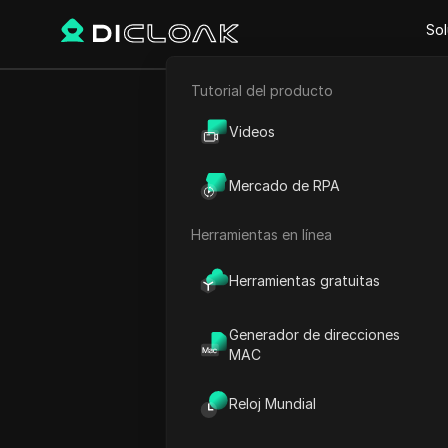
Sol
Tutorial del producto
Comercio electrónico
Proxy Sites
Proxy-Spider
Videos
Proxy-Spider
Marketing de afiliación
Mercado de RPA
Proveedor de servicios de 
Raspado web
de vanguardia
Herramientas en línea
Herramientas gratuitas
Generador de direcciones
MAC
Reloj Mundial
¿Qué es Proxy-Sp