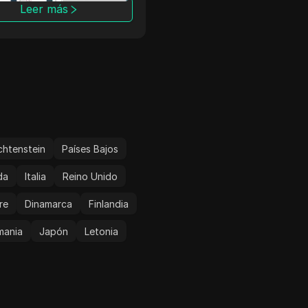
adas y un rendimiento
direcciones IP proxy de E
Leer más
Leer más
able, BuyPersonalProxy
UU./Reino Unido.
 socio de confianza para
avegación segura y
ma.
chtenstein
Países Bajos
da
Italia
Reino Unido
re
Dinamarca
Finlandia
mania
Japón
Letonia