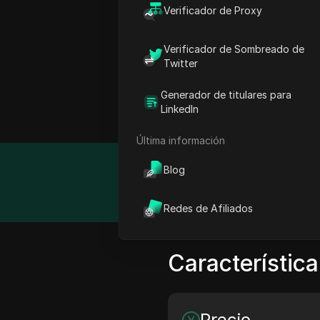
Verificador de Proxy
Proxy-Spider se especiali
minería de datos. Con un
Verificador de Sombreado de
fluido y sin interrupcion
Twitter
de alto volumen, convirt
infraestructura robusta 
Generador de titulares para
LinkedIn
igual.
Última información
Blog
Detalle
Redes de Afiliados
Característica
Precio