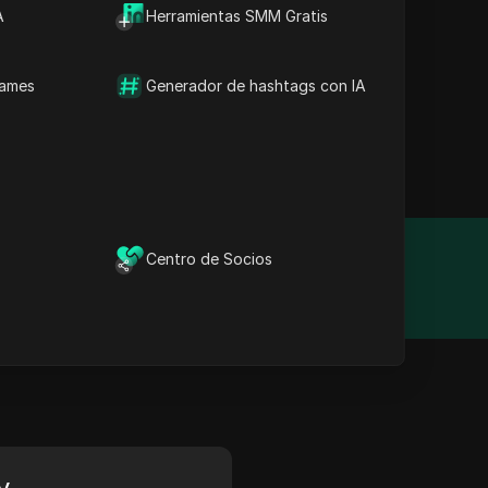
A
Herramientas SMM Gratis
extracción de datos y
etección para un acceso
Spider admite solicitudes
names
Generador de hashtags con IA
izadas. Su
esas e individuos por
Centro de Socios
Año de fundación
2014
y