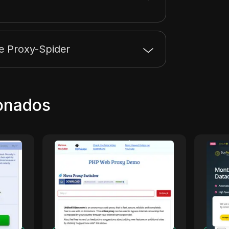
e Proxy-Spider
ionados
UnblockVideos
Bu
U.
un proxy web en línea
BuyPe
aquí
gratuito utilizado para eludir
proxi
la censura de internet y
segur
desbloquear videos de sitios
activ
de video populares
y pri
carac