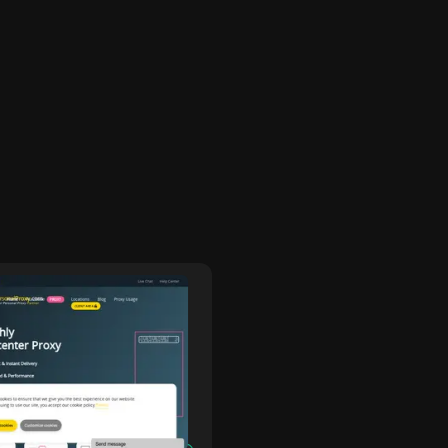
yPersonalProxy
Freeproxy.wi
rsonalProxy ofrece
FreeProxy.win es un sitio
es privados rápidos y
proxy gratuito para acce
os que mantienen tus
sitios web bloqueados en 
idades en línea anónimas
empresa o la escuela. N
vadas. Con
por los sitios web de for
terísticas de seguridad
anónima utilizando nuest