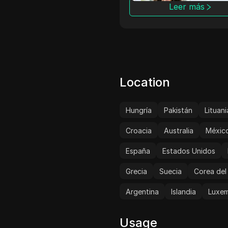
Leer más
so en la escuela o en el
jo.
Leer más
Location
Hungría
Pakistán
Lituani
Croacia
Australia
Méxic
España
Estados Unidos
Grecia
Suecia
Corea del
Argentina
Islandia
Luxe
Usage