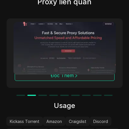
Proxy liên quan
IpnProxy
IpnProxy.com nổi bật là sự lựa chọn hàng
đầu cho các doanh nghiệp và người dùng cá
nhân, cung cấp proxy bảo mật và hiệu quả
cho thu thập dữ liệu web, thu thập thông tin
và duyệt web ẩn danh. IpnProxy.com cung
cấp nhiều tính năng đáp ứng đa dạng nhu cầu
và xứng đáng nhận được sự chú ý của bạn.
Đọc Thêm
Usage
Kickass Torrent
Amazon
Craigslist
Discord