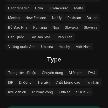
Liechtenstein
Litva
Luxembourg
Malta
Mexico
New Zealand
Na Uy
Pakistan
Ba Lan
Bồ Đào Nha
Romania
Nga
Slovakia
Slovenia
Hàn Quốc
Tây Ban Nha
Thụy Điển
Vương quốc Anh
Ukraina
Hoa Kỳ
Việt Nam
Type
Trung tâm dữ liệu
Chuyên dụng
Miễn phí
IPV4
ISP
Di động
Trả tiền
Chất lượng cao
Tư nhân
Khu dân cư
IP xoay vòng
Chia sẻ
SOCKS5