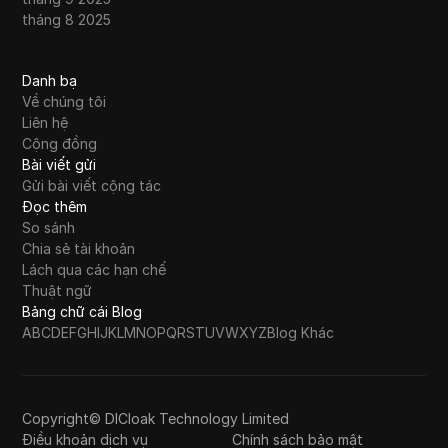
tháng 8 2025
Danh bạ
Về chúng tôi
Liên hệ
Cộng đồng
Bài viết gửi
Gửi bài viết cộng tác
Đọc thêm
So sánh
Chia sẻ tài khoản
Lách qua các hạn chế
Thuật ngữ
Bảng chữ cái Blog
A
B
C
D
E
F
G
H
I
J
K
L
M
N
O
P
Q
R
S
T
U
V
W
X
Y
Z
Blog Khác
Copyright© DICloak Technology Limited
Điều khoản dịch vụ
Chính sách bảo mật