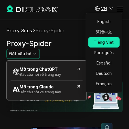
VN
English
Proxy Sites
Proxy-Spider
繁體中文
Proxy-Spider
Tiếng Việt
Português
Đặt câu hỏi
Español
Nhà cung cấp dịch vụ proxy hàng đầu, đa năng
Mở trong ChatGPT
và ưu tú.
Deutsch
Đặt câu hỏi về trang này
Français
Mở trong Claude
Đặt câu hỏi về trang này