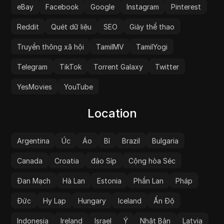
eBay
Facebook
Google
Instagram
Pinterest
Reddit
Quét dữ liệu
SEO
Giày thể thao
Truyền thông xã hội
TamilMV
TamilYogi
Telegram
TikTok
Torrent Galaxy
Twitter
YesMovies
YouTube
Location
Argentina
Úc
Áo
Bỉ
Brazil
Bulgaria
Canada
Croatia
đảo Síp
Cộng hòa Séc
Đan Mạch
Hà Lan
Estonia
Phần Lan
Pháp
Đức
Hy Lạp
Hungary
Iceland
Ấn Độ
Indonesia
Ireland
Israel
Ý
Nhật Bản
Latvia