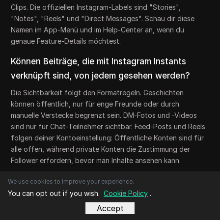
Clips. Die offiziellen Instagram-Labels sind "Stories",
"Notes", "Reels" und "Direct Messages". Schau dir diese
Namen im App-Menü und im Help-Center an, wenn du
genaue Feature-Details möchtest.
Können Beiträge, die mit Instagram Instants
verknüpft sind, von jedem gesehen werden?
Die Sichtbarkeit folgt den Formatregeln. Geschichten
können öffentlich, nur für enge Freunde oder durch
manuelle Verstecke begrenzt sein. DM-Fotos und -Videos
sind nur für Chat-Teilnehmer sichtbar. Feed-Posts und Reels
folgen deiner Kontoeinstellung: Öffentliche Konten sind für
alle offen, während private Konten die Zustimmung der
Follower erfordern, bevor man Inhalte ansehen kann.
Verschwinden Instagram-Instant-like-Posts
We use cookies to improve your experience.
You can opt out if you wish.
Cookie Policy
.
automatisch?
Accept
Einige Formate verschwinden absichtlich. Geschichten