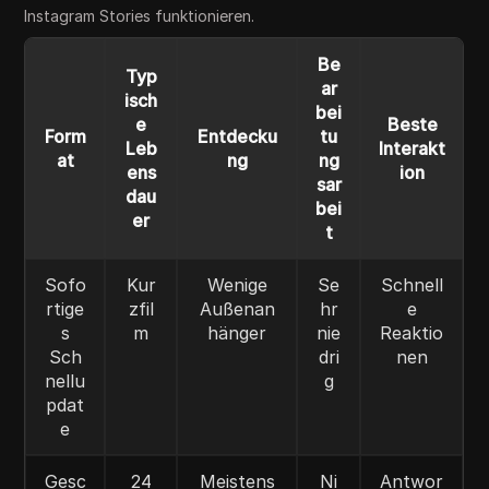
Instagram Stories funktionieren.
Be
Typ
ar
isch
bei
e
Beste
Form
Entdecku
tu
Leb
Interakt
at
ng
ng
ens
ion
sar
dau
bei
er
t
Sofo
Kur
Wenige
Se
Schnell
rtige
zfil
Außenan
hr
e
s
m
hänger
nie
Reaktio
Sch
dri
nen
nellu
g
pdat
e
Gesc
24
Meistens
Ni
Antwor