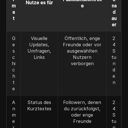
Nutze es für
m
e
ns
a
d
t
au
er
G
Visuelle
Öffentlich, enge
2
e
Updates,
Freunde oder vor
4
s
Umfragen,
ausgewählten
S
c
Links
Nutzern
tu
hi
verborgen
n
c
d
h
e
t
n
e
A
Status des
Followern, denen
2
n
Kurztextes
du zurückfolgst,
4
m
oder enge
S
e
Freunde
tu
r
n