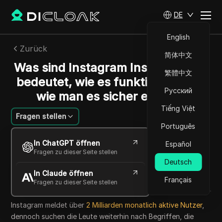
DE
English
Zurück
简体中文
Was sind Instagram Instants? Das
繁體中文
bedeutet, wie es funktioniert und
Русский
wie man es sicher einsetzt
Tiếng Việt
Fragen stellen
Português
Emily Grace
In ChatGPT öffnen
Español
19 Mai 2026
6
min lesen
Fragen zu dieser Seite stellen
Teilen mit
Deutsch
In Claude öffnen
Copy Link
Français
Fragen zu dieser Seite stellen
Instagram meldet über
2 Milliarden monatlich aktive Nutzer
,
dennoch suchen die Leute weiterhin nach Begriffen, die