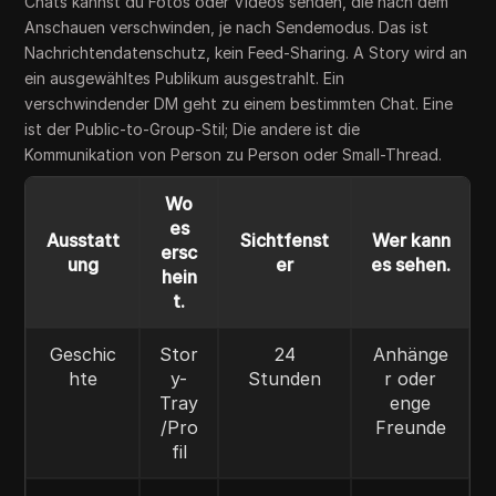
Chats kannst du Fotos oder Videos senden, die nach dem
Anschauen verschwinden, je nach Sendemodus. Das ist
Nachrichtendatenschutz, kein Feed-Sharing. A Story wird an
ein ausgewähltes Publikum ausgestrahlt. Ein
verschwindender DM geht zu einem bestimmten Chat. Eine
ist der Public-to-Group-Stil; Die andere ist die
Kommunikation von Person zu Person oder Small-Thread.
Wo
es
Ausstatt
Sichtfenst
Wer kann
ersc
ung
er
es sehen.
hein
t.
Geschic
Stor
24
Anhänge
hte
y-
Stunden
r oder
Tray
enge
/Pro
Freunde
fil