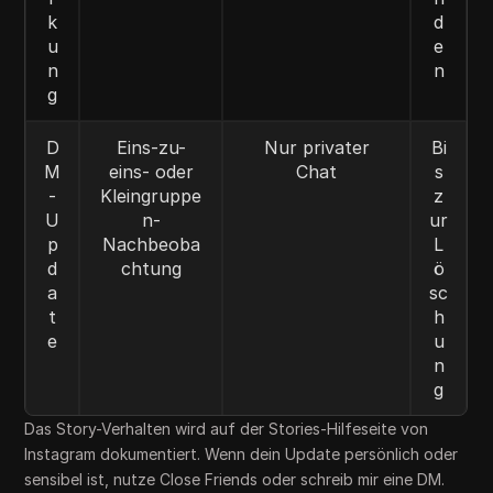
k
d
u
e
n
n
g
D
Eins-zu-
Nur privater
Bi
M
eins- oder
Chat
s
-
Kleingruppe
z
U
n-
ur
p
Nachbeoba
L
d
chtung
ö
a
sc
t
h
e
u
n
g
Das Story-Verhalten wird auf der Stories-Hilfeseite von
Instagram dokumentiert. Wenn dein Update persönlich oder
sensibel ist, nutze Close Friends oder schreib mir eine DM.