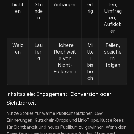
hicht
Stu
Anhänger
ed
ten,
en
nde
rig
Umfrag
n
en,
Aufkleb
er
Walz
Lau
Höhere
Mi
Teilen,
en
fen
Reichweit
tte
speiche
d
e von
l
rn,
Nicht-
bis
folgen
Followern
ho
ch
Inhaltsziele: Engagement, Conversion oder
Sichtbarkeit
Nutze Stories für warme Publikumsaktionen: Q&A,
Erinnerungen, Gutschein-Drops und Link-Tipps. Nutze Reels
für Sichtbarkeit und neues Publikum zu gewinnen. Wenn dein
Team fragt, was Instagram Instants für den Alltag sind,