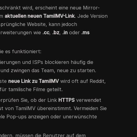
schränkt wird, erscheint eine neue Mirror-
um
aktuellen neuen TamilMV-Link
. Jede Version
rsprüngliche Website, kann jedoch
erweiterungen wie
.cc
,
.bz
,
.in
oder
.ms
e es funktioniert:
erungen und ISPs blockieren häufig die
nd zwingen das Team, neue zu starten.
ste
neue Link zu TamilMV
wird oft auf Reddit,
ür tamilische Filme geteilt.
prüfen Sie, ob der Link
HTTPS
verwendet
ut von TamilMV übereinstimmt. Vermeiden Sie
viele Pop-ups anzeigen oder unerwünschte
 ändern, müssen die Benutzer auf dem