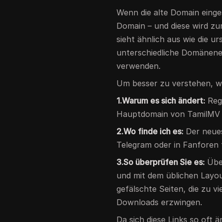
Wenn die alte Domain einge
Domain – und diese wird z
sieht ähnlich aus wie die u
unterschiedliche Domänen
verwenden.
Um besser zu verstehen, wi
1.Warum es sich ändert:
Regi
Hauptdomain von TamilMV u
2.Wo finde ich es:
Der neue
Telegram oder in Fanforen f
3.So überprüfen Sie es:
Über
und mit dem üblichen Layo
gefälschte Seiten, die zu 
Downloads erzwingen.
Da sich diese Links so oft