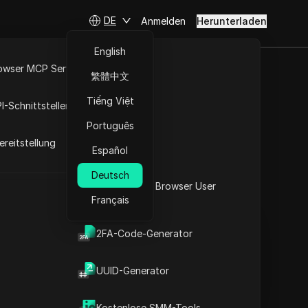
DE
Anmelden
Herunterladen
English
owser MCP Server
繁體中文
euen Link
RPA-Markt
Tiếng Việt
I-Schnittstellen
e und
Português
reitstellung
Español
Deutsch
Fragen stellen
Was ist mein Browser User
Français
Agent
In ChatGPT öffnen
Copy Link
Fragen zu dieser Seite stellen
2FA-Code-Generator
In Claude öffnen
t
UUID-Generator
Fragen zu dieser Seite stellen
Was ist der neue Link von
Kostenlose SMM-Tools