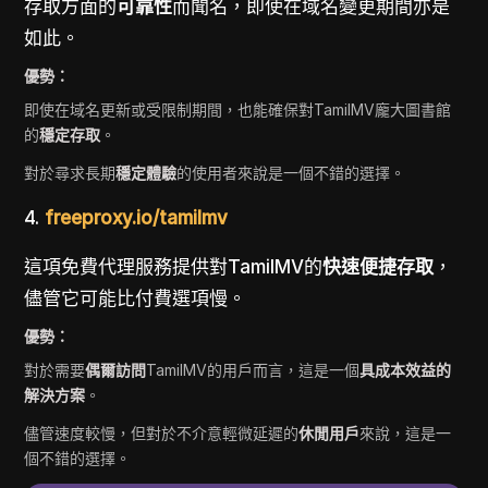
存取方面的
可靠性
而聞名，即使在域名變更期間亦是
如此。
優勢：
即使在域名更新或受限制期間，也能確保對TamilMV龐大圖書館
的
穩定存取
。
對於尋求長期
穩定體驗
的使用者來說是一個不錯的選擇。
4.
freeproxy.io/tamilmv
這項免費代理服務提供對TamilMV的
快速便捷存取
，
儘管它可能比付費選項慢。
優勢：
對於需要
偶爾訪問
TamilMV的用戶而言，這是一個
具成本效益的
解決方案
。
儘管速度較慢，但對於不介意輕微延遲的
休閒用戶
來說，這是一
個不錯的選擇。