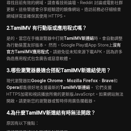
尋找目前有效的網域，請查看技術論壇、Reddit 討論或電影社群
更新，這些管道會分享經驗證的鏡像網站。造訪前務必仔細檢查
網域拼寫並確保其使用 HTTPS。
2.TamilMV 有行動版或應用程式嗎？
是的，當您在手機瀏覽器中打開
TamilMV新連結
時，會自動調整
為行動裝置友好版本。 然而，Google Play或App Store上
沒有
官方TamilMV應用程式
。請避免從未知來源下載APK，因為許多
偽造應用程式包含廣告或惡意軟體。
3.哪些瀏覽器最適合搭配TamilMV新連結使用？
現代瀏覽器如
Google Chrome
、
Mozilla Firefox
、
Brave
和
Opera
都能很好地支援最新的
TamilMV新連結
。 它們支援
HTTPS加密和視訊播放所需的更新版JavaScript。如果網站無法
開啟，請更新您的瀏覽器或暫時停用廣告攔截器。
4.為什麼TamilMV新連結有時無法開啟？
原因有以下幾點：