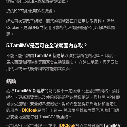
連結可能已被加入區域性封鎖清單。
您的ISP可能使用DNS過濾。
網站再次更改了網域，而您的瀏覽器正在使用快取資料。 清除
Cookie、更新DNS或使用可靠的代理伺服器通常可以解決此問
題。
5.TamilMV是否可在全球範圍內存取？
不能。能否訪問
TamilMV 新連結
取決於您所在的地區。 印度、
馬來西亞和阿聯酋等國家會主動阻擋它。 在這些地區，您需要使
用代理或替代鏡像網站才能加載頁面。
結論
獲取
TamilMV 新連結
的訪問權不一定困難。通過檢查網絡、清除
緩存、更新瀏覽器以及使用經過驗證的鏡像網站，您無需 VPN 即
可享受流暢、安全的串流體驗。對於希望獲得額外隱私和穩定性
的用戶，
DICloak
是最佳工具 — 其環境隔離和內置代理功能可讓
您安全地瀏覽每個 TamilMV 新連結。
保持私密，保持連線 — 並使用
DICloak
放心開啟最新的
TamilMV