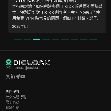
本指南討論了如何創建多個 TikTok 帳戶而不面臨禁
令，特別是針對 TikTok 創作者基金。 它突出了使
用免費 VPN 時常見的問題，例如 IP 封鎖、影子禁
令和不穩定的地理位置。 所提出的解決方案是
2025年1月
GoLogin，這是一個允許用戶安全管理多個帳戶的工
具，通過提供雲端代理，確保每個帳戶在 TikTok 上
看起來都是獨特的。 使用 GoLogin 的好處包括增強
的安全性、降低被禁的風險，以及對新用戶的經濟實
惠。
business@dicloak.com
熱門視頻
社交媒體行銷
電子商務
聯盟行銷