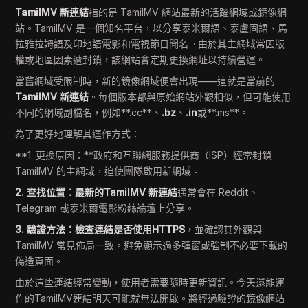
TamilMV 新連結
指的是 TamilMV 網站最新的活躍網域或鏡像網
站。TamilMV 是一個知名平台，以分享泰米爾語、泰盧固語、馬
拉雅拉姆語及印地語電影和電視節目聞名。由於其主網域常因版
權或地區因素遭封鎖，該網站會定期更換網址以持續營運。
當舊網域受限制時，新的鏡像網域便會出現——這就是當前的
TamilMV 新連結
。每個版本都與原始網站外觀相似，但可能使用
不同的網域副檔名，例如**.cc**、
.bz
、
.in
或**.ms**。
為了更好地理解其運作方式：
**1. 更換原因：**政府和互聯網服務提供商（ISP）經常封鎖
TamilMV 的主網域，迫使團隊啟用新網域。
2. 查找位置：最新的TamilMV 新連結
通常會在 Reddit、
Telegram 或泰米爾電影粉絲論壇上分享。
3. 驗證方法：檢查連結是否使用HTTPS
，並確認其外觀與
TamilMV 常見佈局一致。避免顯示過多彈窗或強制不必要下載的
偽造頁面。
由於這些連結經常變動，使用者需要隨時更新資訊。今天還能運
作的TamilMV連結明天可能就無法開啟。將經過驗證的鏡像網站