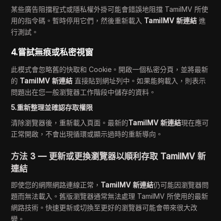
某些廣告阻擋程式或隱私權外掛可能會錯誤地阻擋 TamilMV 所使
用的指令碼。暫時停用它們，然後重新載入
TamilMV 新連結
進
行測試。
4.嘗試無痕或私密視窗
此模式會忽略舊的快取和 Cookie。開啟一個私密分頁，並將最新
的
TamilMV 新連結
直接貼到網址列中。如果能夠載入，則表示
問題出在您一般瀏覽器工作階段中儲存的資料。
5.重新整理並確認存取權限
清除瀏覽器後，重新載入頁面。最新的
TamilMV 新連結
現在應可
正常開啟，不會出現循環或顯示過時的重新導向。
方法 3 — 更新或更換瀏覽器以順利存取 TamilMV 新
連結
即使您的網際網路連線正常，
TamilMV 新連結
仍可能因瀏覽器問
題而無法載入。舊版瀏覽器通常無法處理 TamilMV 所使用的最新
網路技術。快速更新或切換至更好的瀏覽器可能會帶來很大改
變。