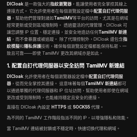
DICloak
是一款強大的
指紋瀏覽器
，能讓使用者完全掌控其線上
連接方式。 它允許使用者在每個瀏覽設定檔中
配置自訂代理伺服
器
，幫助他們管理對諸如
TamilMV
等平台的訪問，尤其是在網域
經常更新或受到區域限制時。 透過靈活的代理管理，DICloak 可
讓您調整 IP 位置、穩定連接，並安全地造訪任何
TamilMV 新連
結
，而不會暴露或被追蹤。 除了代理控制外，DICloak 還包含
指
紋模擬
和
隱私保護
技術，確保每個瀏覽設定檔都能保持私密、一
致且可靠——即使 TamilMV 更改其網域亦是如此。
1. 配置自訂代理伺服器以安全訪問 TamilMV 新連結
DICloak
允許使用者在每個瀏覽器設定檔中
配置自訂代理伺服
器
，從而完全掌控其連接。 這意味著每個
TamilMV 新連結
都可
以通過單獨的代理伺服器和 IP 位址訪問，幫助使用者即使在網域
更改或受到限制時，也能維持穩定且安全的連接。
直接在 DICloak 內設定
HTTPS
或
SOCKS5
代理。
為不同的 TamilMV 工作階段指派不同的 IP，以增強隱私和效能。
當 TamilMV 連結被封鎖或不穩定時，快速切換代理和網域。