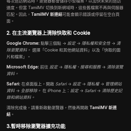
每次造訪網站時，瀏覽器都會儲存小型檔案，以加快未來的造訪
速度。但當 TamilMV 切換到新網域時，這些舊檔案不再與伺服器
匹配。因此，
TamilMV 新連結
可能會顯示錯誤或停留在空白頁
面。
2. 在主流瀏覽器上清除快取和 Cookie
Google Chrome:
點擊三個點 →
設定
→
隱私權和安全性
→
清
除瀏覽資料。
選擇「Cookie 和其他網站資料」以及「快取的圖
片和檔案」。
Microsoft Edge:
前往
設定
→
隱私權、搜尋和服務
→
清除瀏覽
資料。
Safari:
在桌面版上，開啟
Safari
→
設定
→
隱私權
→
管理網站
資料
→
全部移除。
在 iPhone 上：
設定
→
Safari
→
清除歷史記
錄和網站資料。
清除完成後，請重新啟動瀏覽器，然後再開啟
TamilMV 新連
結
。
3.暫時移除瀏覽器擴充功能