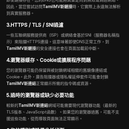
因此，當您嘗試訪問
TamilMV新鏈接
時，它實際上永遠無法解析
到真實服務器。
3.HTTPS / TLS / SNI過濾
一些互聯網服務提供商（ISP）或網絡會基於SNI（服務器名稱指
示）來阻擋HTTPS連接。這意味著即使DNS正常工作，到
TamilMV新鏈接
的安全連接也會在頁面加載前中斷。
4.瀏覽器緩存、Cookie或擴展程序問題
您的瀏覽器可能仍保留與被封鎖網域相關的舊鏡像連結或
Cookie。此外，廣告阻擋器或隱私權延伸套件可能會封鎖
TamilMV新連結
正常顯示所需的指令碼或資源。
5.過時的瀏覽器或缺少必要功能
較新的
TamilMV新連結
網域可能需要現代瀏覽器功能（最新的
TLS版本、JavaScript函數）。如果您的瀏覽器過舊，可能不支
援這些功能，從而導致頁面無法正常顯示。