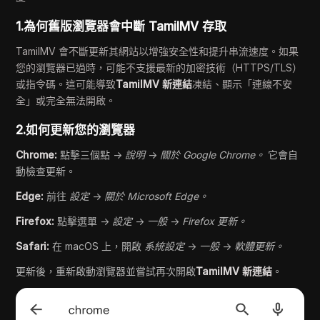
1.為何舊版瀏覽器會中斷 TamilMV 存取
TamilMV 會不斷更新其網站以增強安全性和提升串流速度。如果
您的瀏覽器已過時，可能不支援最新的加密技術（HTTPS/TLS）
或指令碼。這可能導致
TamilMV 新連結
凍結、顯示「連線不安
全」或完全無法開啟。
2.如何更新您的瀏覽器
Chrome:
點擊三個點 →
說明
→
關於 Google Chrome。
它會自
動檢查更新。
Edge:
前往
設定
→
關於 Microsoft Edge。
Firefox:
點擊選單 →
設定
→
一般
→
Firefox 更新。
Safari:
在 macOS 上，開啟
系統設定
→
一般
→
軟體更新。
更新後，重新啟動瀏覽器並嘗試再次開啟
TamilMV 新連結
。