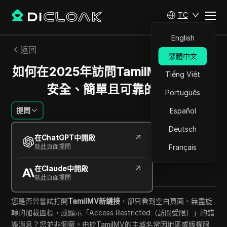
TC
English
返回
繁體中文
如何在2025年訪問TamilMV新鏈接：
Tiếng Việt
安全、簡單且可靠的方法
Português
提問
Español
Deutsch
傑西卡沃德爾
在ChatGPT中開啟
2025年10月
9
分鐘 閱讀
就此頁面提問
Français
分享給
在Claude中開啟
Copy Link
就此頁面提問
您是否曾嘗試打開
TamilMV新鏈接
，卻只看到空白頁面、無盡旋
轉的加載圖標，或顯示「Access Restricted（訪問受限）」的錯
誤消息？您並非個案。由於TamilMV的主域名常因地區或版權限