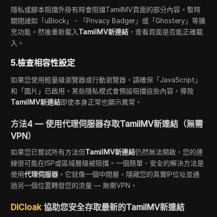
隱私或腳本阻擋外掛有時會阻擋TamilMV頁面的部分內容。暫時
關閉諸如「uBlock」、「Privacy Badger」或「Ghostery」等擴
充功能。然後重新載入
TamilMV新連結
，查看頁面是否能正確載
入。
5.檢查相容性設定
如果您使用輕量級瀏覽器或行動瀏覽器，請確保「JavaScript」
和「圖片」已啟用。某些隱私模式會預設阻擋這些內容，導致
TamilMV新連結
即使本身正常也顯示異常。
方法4 — 使用代理伺服器存取TamilMV新連結（無需
VPN）
如果您已嘗試所有方法但
TamilMV新連結
仍然無法開啟，您的連
線很可能在ISP或區域層級被阻擋。一個簡單、安全的解決方法是
使用
代理伺服器
。它就像一個中間層，隱藏您的真實IP位址並通
過另一個位置轉發您的流量 — 無需VPN。
DICloak
協助您安全存取最新的TamilMV新連結