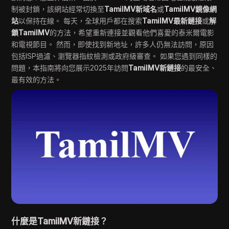
制被封鎖，該網站經常切換至
TamilMV新域名
或
TamilMV鏡像網
站
以保持在線。 每天，全球用戶都在搜索
TamilMV最新鏈接
或
解
鎖TamilMV
的方法，希望重新連接並觀看他們喜愛的泰米爾電影
和電視節目。 然而，即使找到新地址，許多人仍無法訪問，原因
包括ISP過濾、瀏覽器指紋檢測或政府級審查。 如果您遇到同樣的
問題，本指南將向您展示2025年訪問
TamilMV新鏈接
的最安全、
最有效的方法。
什麼是TamilMV新鏈接？