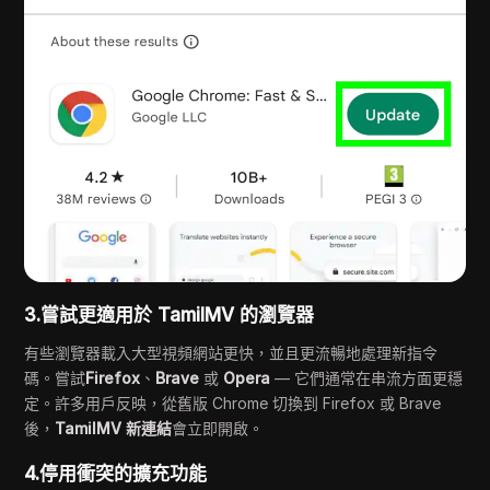
3.嘗試更適用於 TamilMV 的瀏覽器
有些瀏覽器載入大型視頻網站更快，並且更流暢地處理新指令
碼。嘗試
Firefox
、
Brave
或
Opera
— 它們通常在串流方面更穩
定。許多用戶反映，從舊版 Chrome 切換到 Firefox 或 Brave
後，
TamilMV 新連結
會立即開啟。
4.停用衝突的擴充功能