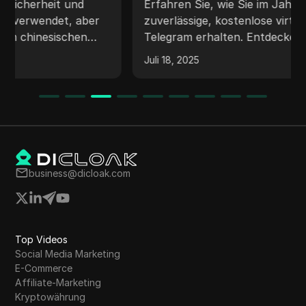
Telegrammverifizierung 2025 zu
Erfahren Sie, wie Sie im Jahr 2025 eine
erhalten
zuverlässige, kostenlose virtuelle Nummer für
Telegram erhalten. Entdecken Sie einfache
Schritte, die besten Anbieter und clevere
Juli 18, 2025
Tipps, um Ihr echtes Telefon privat zu halten.
business@dicloak.com
Top Videos
Social Media Marketing
E-Commerce
Affiliate-Marketing
Kryptowährung