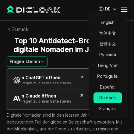
DE
English
Zurück
简体中文
Top 10 Antidetect-Browser für
繁體中文
digitale Nomaden im Jahr 2025
Русский
Fragen stellen
Tiếng Việt
Lin Zifeng
Português
In ChatGPT öffnen
28 Sept. 2025
4
min lesen
Fragen zu dieser Seite stellen
Español
Teilen mit
In Claude öffnen
Copy Link
Deutsch
Fragen zu dieser Seite stellen
Français
Digitale Nomaden sind in den letzten Jahren zu einem
bedeutenden Teil der globalen Belegschaft geworden. Mit
der Möglichkeit, aus der Ferne zu arbeiten, zu reisen und