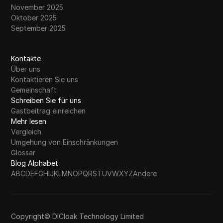
November 2025
Oktober 2025
September 2025
Kontakte
Über uns
Kontaktieren Sie uns
Gemeinschaft
Schreiben Sie für uns
Gastbeitrag einreichen
Mehr lesen
Vergleich
Umgehung von Einschränkungen
Glossar
Blog Alphabet
A
B
C
D
E
F
G
H
I
J
K
L
M
N
O
P
Q
R
S
T
U
V
W
X
Y
Z
Andere
Copyright© DICloak Technology Limited