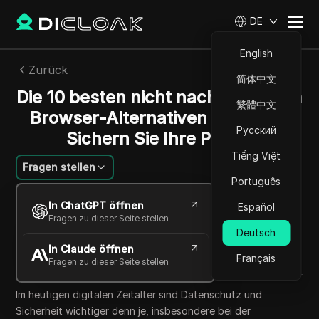
DE
English
Zurück
简体中文
Die 10 besten nicht nachweisbaren
繁體中文
Browser-Alternativen für 2025:
Русский
Sichern Sie Ihre Profile
Tiếng Việt
Fragen stellen
Português
Felipe Moreira
In ChatGPT öffnen
Español
17 Okt. 2025
3
min lesen
Fragen zu dieser Seite stellen
Teilen mit
Deutsch
In Claude öffnen
Copy Link
Français
Fragen zu dieser Seite stellen
Im heutigen digitalen Zeitalter sind Datenschutz und
Sicherheit wichtiger denn je, insbesondere bei der