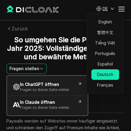
DE
English
Zurück
繁體中文
So umgehen Sie die Paywall im
Tiếng Việt
Jahr 2025: Vollständiger Leitfaden
Português
und bewährte Methoden
Español
Fragen stellen
Deutsch
Sandra Anderson
In ChatGPT öffnen
Français
11 Okt. 2025
4
min lesen
Fragen zu dieser Seite stellen
Teilen mit
In Claude öffnen
Copy Link
Fragen zu dieser Seite stellen
Paywalls werden auf Websites immer häufiger eingesetzt
und schränken den Zugriff auf Premium-Inhalte wie Artikel,