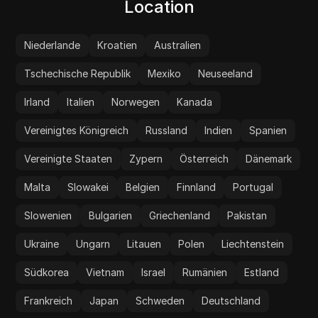
Location
Niederlande
Kroatien
Australien
Tschechische Republik
Mexiko
Neuseeland
Irland
Italien
Norwegen
Kanada
Vereinigtes Königreich
Russland
Indien
Spanien
Vereinigte Staaten
Zypern
Österreich
Dänemark
Malta
Slowakei
Belgien
Finnland
Portugal
Slowenien
Bulgarien
Griechenland
Pakistan
Ukraine
Ungarn
Litauen
Polen
Liechtenstein
Südkorea
Vietnam
Israel
Rumänien
Estland
Frankreich
Japan
Schweden
Deutschland