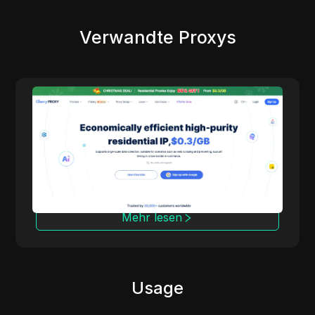
Verwandte Proxys
Cherry Proxy
Cherry Proxy bietet einen preiswert guten
service für ein heim. Mehr rückdeckung und
sicherheit MBC. Sie helfen den nutzern
wirksam, mit kostenbeschränkungen für den
zugriff auf die zielseite umzugehen, und
erleichtern die grenzenlose verfügbarkeit Von
daten und datengewinnung.
Mehr lesen
Usage