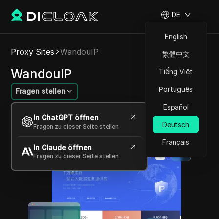
DE
English
Proxy Sites
WandouIP
繁體中文
WandouIP
Tiếng Việt
Português
Fragen stellen
Español
Hochwertige, zuverlässige Proxys für
In ChatGPT öffnen
verschiedene Online-Aufgaben
Deutsch
Fragen zu dieser Seite stellen
Français
In Claude öffnen
Fragen zu dieser Seite stellen