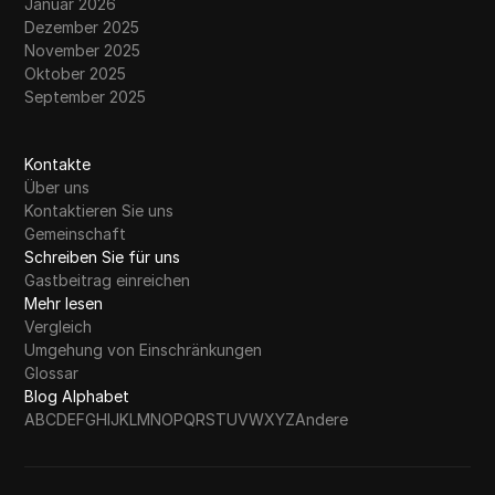
Januar 2026
Dezember 2025
November 2025
Oktober 2025
September 2025
Kontakte
Über uns
Kontaktieren Sie uns
Gemeinschaft
Schreiben Sie für uns
Gastbeitrag einreichen
Mehr lesen
Vergleich
Umgehung von Einschränkungen
Glossar
Blog Alphabet
A
B
C
D
E
F
G
H
I
J
K
L
M
N
O
P
Q
R
S
T
U
V
W
X
Y
Z
Andere