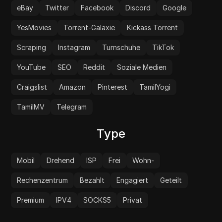
eBay
Twitter
Facebook
Discord
Google
YesMovies
Torrent-Galaxie
Kickass Torrent
Scraping
Instagram
Turnschuhe
TikTok
YouTube
SEO
Reddit
Soziale Medien
Craigslist
Amazon
Pinterest
TamilYogi
TamilMV
Telegram
Type
Mobil
Drehend
ISP
Frei
Wohn-
Rechenzentrum
Bezahlt
Engagiert
Geteilt
Premium
IPV4
SOCKS5
Privat