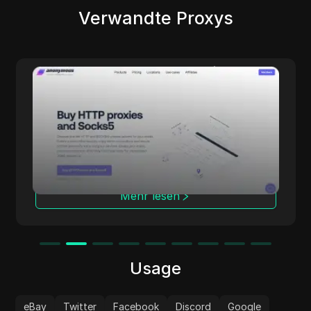
Verwandte Proxys
Anonymous Proxies
Anonymous Proxies bietet konfigurierbare
Proxy-Lösungen für alle, die Wert auf
Datenschutz, Performance und fein
abgestimmte Kontrolle legen. Mit
Rechenzentrums- und Residential-
Netzwerken, mehreren Protokollen und
Abdeckung in über 100 Ländern eignet sich
Mehr lesen
der Dienst für Aufgaben wie
Anzeigenprüfung, Marktforschung,
Automatisierung und Multi-Account-
Management, während Ihre Identität
geschützt bleibt.
Usage
eBay
Twitter
Facebook
Discord
Google