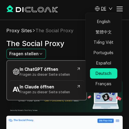
DE
English
Proxy Sites
The Social Proxy
繁體中文
The Social Proxy
Tiếng Việt
Português
Fragen stellen
Español
Entsperren Sie das Web mit nahtlosen Proxy-
In ChatGPT öffnen
Lösungen.
Deutsch
Fragen zu dieser Seite stellen
Français
In Claude öffnen
Fragen zu dieser Seite stellen