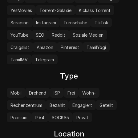
YesMovies
Torrent-Galaxie
Kickass Torrent
Scraping
Instagram
Turnschuhe
TikTok
YouTube
SEO
Reddit
Soziale Medien
Craigslist
Amazon
Pinterest
TamilYogi
TamilMV
Telegram
Type
Mobil
Drehend
ISP
Frei
Wohn-
Rechenzentrum
Bezahlt
Engagiert
Geteilt
Premium
IPV4
SOCKS5
Privat
Location