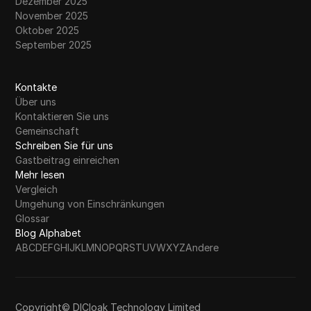
Dezember 2025
November 2025
Oktober 2025
September 2025
Kontakte
Über uns
Kontaktieren Sie uns
Gemeinschaft
Schreiben Sie für uns
Gastbeitrag einreichen
Mehr lesen
Vergleich
Umgehung von Einschränkungen
Glossar
Blog Alphabet
A
B
C
D
E
F
G
H
I
J
K
L
M
N
O
P
Q
R
S
T
U
V
W
X
Y
Z
Andere
Copyright© DICloak Technology Limited