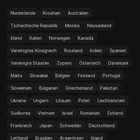
Niederlande
Kroatien
Australien
Tschechische Republik
Mexiko
Neuseeland
Irland
Italien
Norwegen
Kanada
Vereinigtes Königreich
Russland
Indien
Spanien
Vereinigte Staaten
Zypern
Österreich
Dänemark
Malta
Slowakei
Belgien
Finnland
Portugal
Slowenien
Bulgarien
Griechenland
Pakistan
Ukraine
Ungarn
Litauen
Polen
Liechtenstein
Südkorea
Vietnam
Israel
Rumänien
Estland
Frankreich
Japan
Schweden
Deutschland
Lettland
Brasilien
Argentinien
Island