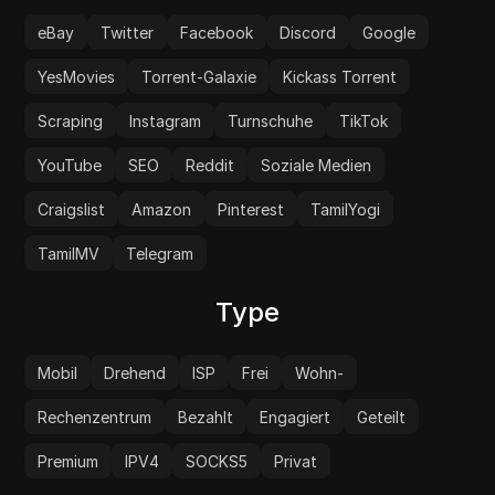
eBay
Twitter
Facebook
Discord
Google
YesMovies
Torrent-Galaxie
Kickass Torrent
Scraping
Instagram
Turnschuhe
TikTok
YouTube
SEO
Reddit
Soziale Medien
Craigslist
Amazon
Pinterest
TamilYogi
TamilMV
Telegram
Type
Mobil
Drehend
ISP
Frei
Wohn-
Rechenzentrum
Bezahlt
Engagiert
Geteilt
Premium
IPV4
SOCKS5
Privat