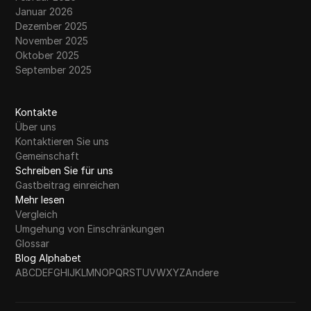
Januar 2026
Dezember 2025
November 2025
Oktober 2025
September 2025
Kontakte
Über uns
Kontaktieren Sie uns
Gemeinschaft
Schreiben Sie für uns
Gastbeitrag einreichen
Mehr lesen
Vergleich
Umgehung von Einschränkungen
Glossar
Blog Alphabet
A
B
C
D
E
F
G
H
I
J
K
L
M
N
O
P
Q
R
S
T
U
V
W
X
Y
Z
Andere