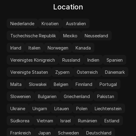
Location
Niederlande
Kroatien
Australien
Tschechische Republik
Mexiko
Neuseeland
Irland
Italien
Norwegen
Kanada
Vereinigtes Königreich
Russland
Indien
Spanien
Vereinigte Staaten
Zypern
Österreich
Dänemark
Malta
Slowakei
Belgien
Finnland
Portugal
Slowenien
Bulgarien
Griechenland
Pakistan
Ukraine
Ungarn
Litauen
Polen
Liechtenstein
Südkorea
Vietnam
Israel
Rumänien
Estland
Frankreich
Japan
Schweden
Deutschland