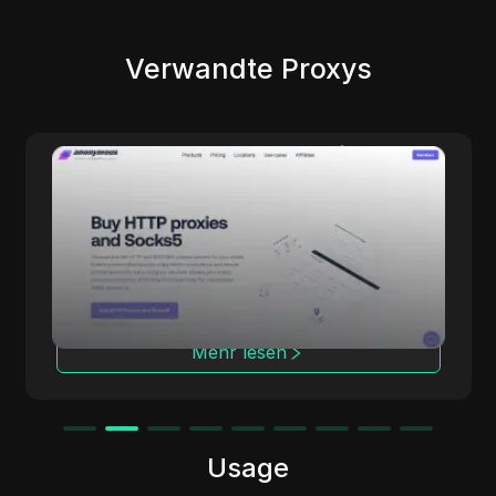
Verwandte Proxys
Anonymous Proxies
Anonymous Proxies bietet konfigurierbare
Proxy-Lösungen für alle, die Wert auf
Datenschutz, Performance und fein
abgestimmte Kontrolle legen. Mit
Rechenzentrums- und Residential-
Netzwerken, mehreren Protokollen und
Abdeckung in über 100 Ländern eignet sich
Mehr lesen
der Dienst für Aufgaben wie
Anzeigenprüfung, Marktforschung,
Automatisierung und Multi-Account-
Management, während Ihre Identität
geschützt bleibt.
Usage