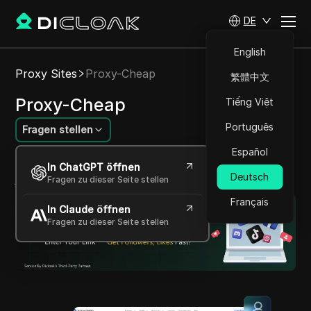
DE
English
Proxy Sites
Proxy-Cheap
繁體中文
Proxy-Cheap
Tiếng Việt
Português
Fragen stellen
Español
Erschwingliche und hochwertige Proxys für
In ChatGPT öffnen
jeden Bedarf
Deutsch
Fragen zu dieser Seite stellen
Français
In Claude öffnen
Fragen zu dieser Seite stellen