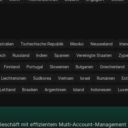
ungen
stralien
Tschechische Republik
Mexiko
Neuseeland
Irla
eich
Russland
Indien
Spanien
Vereinigte Staaten
Zype
Finnland
Portugal
Slowenien
Bulgarien
Griechenland
Liechtenstein
Südkorea
Vietnam
Israel
Rumänien
Est
Lettland
Brasilien
Argentinien
Island
Indonesien
Luxe
r Geschäft mit effizientem Multi-Account-Management 