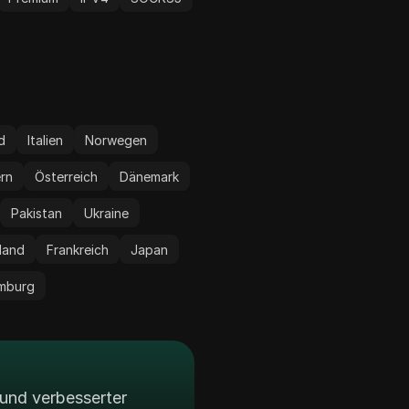
nd
Italien
Norwegen
rn
Österreich
Dänemark
Pakistan
Ukraine
land
Frankreich
Japan
mburg
und verbesserter