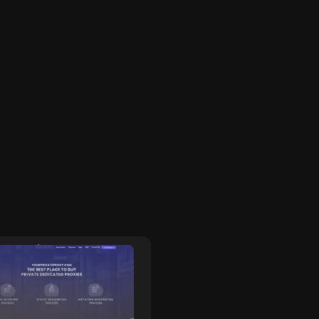
urPrivateProxy
YouProxy
rivateProxy bietet
YouProxy ist ein umfass
ierte Proxy-Lösungen
Anbieter von fortschrittl
ewährleistet sichere,
Proxy-Diensten und biet