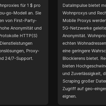
nproxies für 1 $ pro
DataImpulse bietet mo
ou-go-Modell an. Sie
Wohnproxys und Rech
nen von First-Party-
Mobile Proxys werden
 hohe Anonymität und
5G-Netzwerke geleite
 Protokolle HTTP(S)
Anonymität. Wohnpro
Dienstleistungen
echten Wohnadressen,
onslösungen, Proxy-
eine geringere Wahrsc
nd 24/7-Support.
Blockierens bietet. 
bieten Hochgeschwin
und Zuverlässigkeit, d
Scraping großer Dat
Zugriff auf geo-einge
eignen.