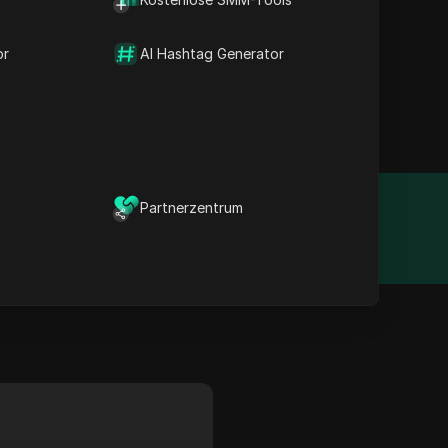
arktanalyse optimiert
für nahtloses Web-
or
AI Hashtag Generator
ort von DataImpulse
gagement für Innovation
tze.
Partnerzentrum
Gründungsjahr
2008