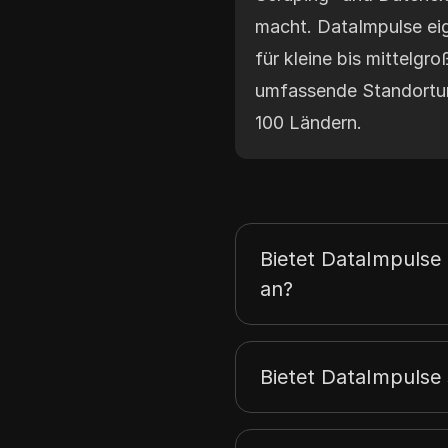
macht. DataImpulse ei
für kleine bis mittelgr
umfassende Standortun
100 Ländern.
Bietet DataImpulse 
an?
Bietet DataImpulse 