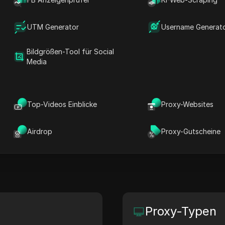
te Proxy-Lösungen, die für die Datensammlung und M
 Effizienz bietet es ein skalierbares Proxy-Netzwerk 
UTM Generator
Username Generat
tlichen IP-Management-Tools und der engagierte Supp
Bildgrößen-Tool für Social
gsquoten beim Zugriff auf gezielte Websites. Das En
Media
ewerbsintensiven, datengestützten Branchen an der Spi
Top-Videos Einblicke
Proxy-Websites
Seite
HQ-Standort
dataimpulse.com
N/A
Airdrop
Proxy-Gutscheine
Proxy-Typen