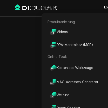
Lö
Produktanleitung
E-Commerce
Proxy Sites
DataImpulse
Videos
DataImpulse
Affiliate-Marketing
RPA-Marktplatz (MCP)
Erstklassiger Anbieter v
Web-Scraping
Systemen
Online-Tools
Kostenlose Werkzeuge
MAC-Adressen-Generator
Weltuhr
Was ist DataImpu
Proxy-Checker