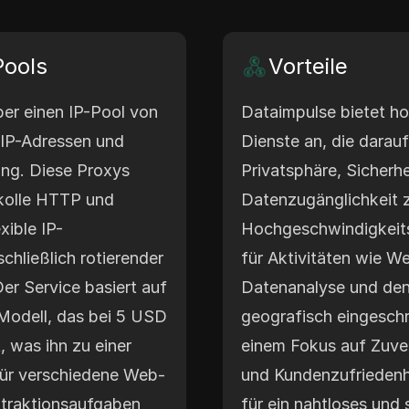
Pools
Vorteile
er einen IP-Pool von
Dataimpulse bietet h
-IP-Adressen und
Dienste an, die darauf
ung. Diese Proxys
Privatsphäre, Sicherhe
okolle HTTP und
Datenzugänglichkeit z
ible IP-
Hochgeschwindigkeits
chließlich rotierender
für Aktivitäten wie W
er Service basiert auf
Datenanalyse und den
odell, das bei 5 USD
geografisch eingeschr
, was ihn zu einer
einem Fokus auf Zuver
für verschiedene Web-
und Kundenzufriedenh
traktionsaufgaben
für ein nahtloses und 