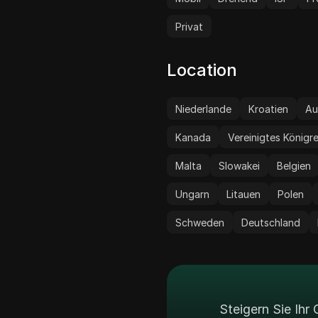
SOCKS5, was die
Kompatibilität mit
Privat
verschiedenen Anwend
gewährleistet.
Location
Niederlande
Kroatien
Au
Kanada
Vereinigtes Königr
Malta
Slowakei
Belgien
Ungarn
Litauen
Polen
Schweden
Deutschland
Steigern Sie Ih