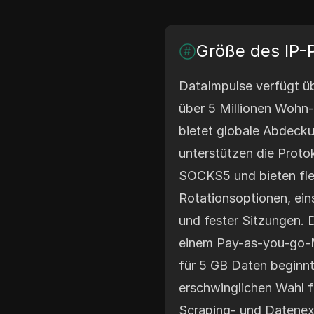
Größe des IP-
DataImpulse verfügt üb
über 5 Millionen Wohn
bietet globale Abdeck
unterstützen die Prot
SOCKS5 und bieten flex
Rotationsoptionen, eins
und fester Sitzungen. D
einem Pay-as-you-go-M
für 5 GB Daten beginnt
erschwinglichen Wahl 
Scraping- und Datenex