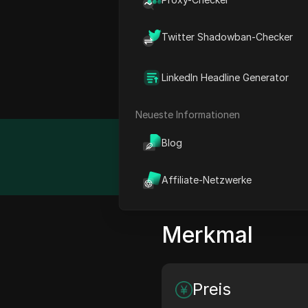
DataImpulse bietet robus
sind. Mit einem Fokus auf
Twitter Shadowban-Checker
Scraping. Die fortschrit
gewährleisten hohe Erfol
LinkedIn Headline Generator
hält die Nutzer in wettb
Neueste Informationen
Blog
Detail
Affiliate-Netzwerke
Merkmal
Preis