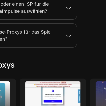
oder einen ISP für die
taImpulse auswählen?
se-Proxys für das Spiel
en?
oxys
YouTubeUnblocked
Yo
youtubeunblocked ist der
YourP
Proxy-
fortschrittlichste YouTube-
dediz
r
Proxy. Es ist ein
und g