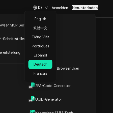
DE
Anmelden
Herunterladen
English
owser MCP Server
繁體中文
RPA-Markt
Tiếng Việt
I-Schnittstellen
Português
reitstellung
Español
Deutsch
Was ist mein Browser User
Français
Agent
2FA-Code-Generator
t
UUID-Generator
Kostenlose SMM-Tools