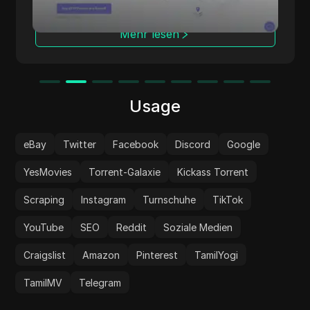
Netzwerken, mehreren Protokollen und
Abdeckung in über 100 Ländern eignet sich
Mehr lesen
der Dienst für Aufgaben wie
Anzeigenprüfung, Marktforschung,
Automatisierung und Multi-Account-
Management, während Ihre Identität
geschützt bleibt.
Usage
eBay
Twitter
Facebook
Discord
Google
YesMovies
Torrent-Galaxie
Kickass Torrent
Scraping
Instagram
Turnschuhe
TikTok
YouTube
SEO
Reddit
Soziale Medien
Craigslist
Amazon
Pinterest
TamilYogi
TamilMV
Telegram