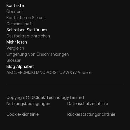
Kontakte
Über uns
Kontaktieren Sie uns
Gemeinschaft
Schreiben Sie für uns
Gastbeitrag einreichen
Mehr lesen
Vergleich
Umgehung von Einschränkungen
Glossar
Blog Alphabet
A
B
C
D
E
F
G
H
I
J
K
L
M
N
O
P
Q
R
S
T
U
V
W
X
Y
Z
Andere
Copyright© DICloak Technology Limited
Nutzungsbedingungen
Datenschutzrichtlinie
Cookie-Richtlinie
Rückerstattungsrichtlinie