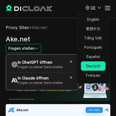
DE
English
Proxy Sites
Ake.net
繁體中文
Ake.net
Tiếng Việt
Português
Fragen stellen
Español
Entsperren Sie das Web mit zuverlässigen
In ChatGPT öffnen
Proxy-Lösungen.
Deutsch
Fragen zu dieser Seite stellen
Français
In Claude öffnen
Fragen zu dieser Seite stellen