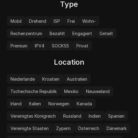
Type
Mobil
Drehend
ISP
Frei
Wohn-
Rechenzentrum
Bezahlt
Engagiert
Geteilt
Premium
IPV4
SOCKS5
Privat
Location
Niederlande
Kroatien
Australien
Tschechische Republik
Mexiko
Neuseeland
Irland
Italien
Norwegen
Kanada
Vereinigtes Königreich
Russland
Indien
Spanien
Vereinigte Staaten
Zypern
Österreich
Dänemark