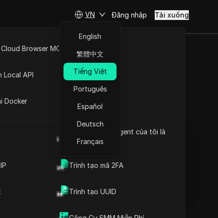
VN
Đăng nhập
Tải xuống
English
 Cloud Browser MCP
繁體中文
y: Cách
API Mở
Tiếng Việt
n Local API
026
Português
ng
ai Docker
Español
Đặt câu hỏi
Deutsch
Browser User Agent của tôi là
Mở trong ChatGPT
Copy Link
gì
Français
Đặt câu hỏi về trang này
IP
Trình tạo mã 2FA
Mở trong Claude
Đặt câu hỏi về trang này
t
Trình tạo UUID
Tại sao tôi gặp lỗi proxy
Công Cụ SMM Miễn Phí