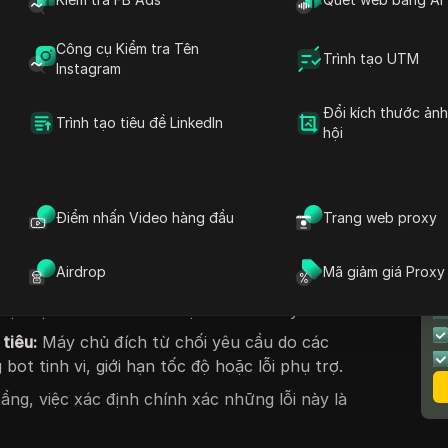
ụ thể giữa máy khách, trung gian proxy và máy
ác định bản chất của lỗi này cho phép giải
Công cụ Kiểm tra Tên
ngoài thử và sai để phục hồi có hệ thống.
Trình tạo UTM
Instagram
i proxy vào năm 2026?
Đổi kích thước ản
Trình tạo tiêu đề LinkedIn
hội
HTTP
xác định lớp cụ thể mà yêu cầu không
ng phân tán hiện đại, những lỗi này thường
điểm lỗi:
Điểm nhấn Video hàng đầu
Trang web proxy
ùng:
Cú pháp không chính xác, tiêu đề sai định
ực hết hạn.
T
Airdrop
Mã giảm giá Proxy
 cấp proxy:
Sự cố với cổng proxy, Danh sách
H
ược định cấu hình sai hoặc bảo trì máy chủ.
tiêu:
Máy chủ đích từ chối yêu cầu do các
ot tinh vi, giới hạn tốc độ hoặc lỗi phụ trợ.
tầng, việc xác định chính xác những lỗi này là