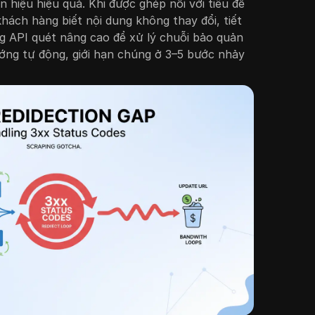
n hiệu hiệu quả. Khi được ghép nối với tiêu đề
khách hàng biết nội dung không thay đổi, tiết
ng API quét nâng cao để xử lý chuỗi bảo quản
ng tự động, giới hạn chúng ở 3–5 bước nhảy