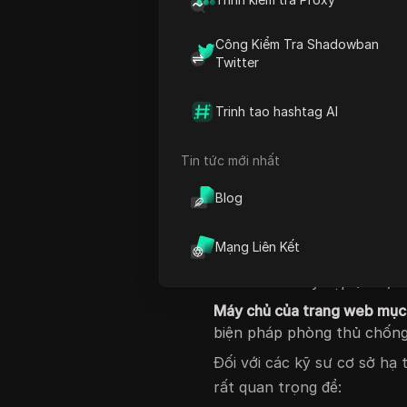
tay" xảy ra tại một điểm c
chủ mục tiêu ngược dòng. X
Công Kiểm Tra Shadowban
quyết có mục tiêu, vượt ra 
Twitter
Tại sao tôi gặp lỗ
Trinh tao hashtag AI
Lỗi proxy là mã trạng thái
thành công. Trong môi trườ
Tin tức mới nhất
bắt nguồn từ một trong ba 
Blog
Cấu hình cục bộ của người d
dạng hoặc thông tin xác th
Mạng Liên Kết
Cơ
sở hạ tầng của nhà cung
Kiểm soát Truy cập (ACL) đ
Máy chủ của trang web mục 
biện pháp phòng thủ chống b
Đối với các kỹ sư cơ sở hạ 
rất quan trọng để: