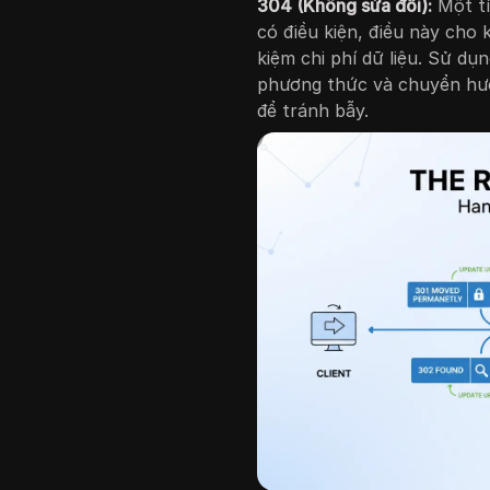
304 (Không sửa đổi):
Một tí
có điều kiện, điều này cho 
kiệm chi phí dữ liệu. Sử dụ
phương thức và chuyển hướ
để tránh bẫy.