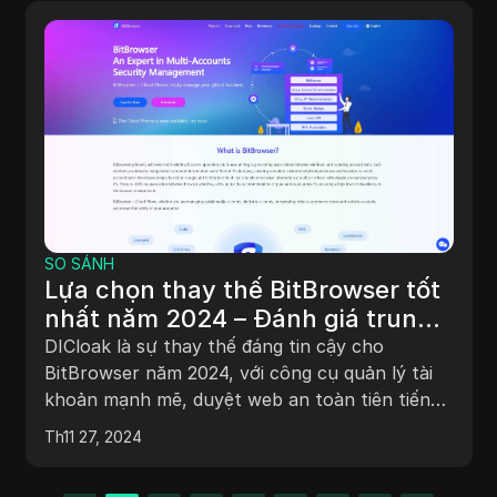
SO SÁNH
Lựa chọn thay thế BitBrowser tốt
nhất năm 2024 – Đánh giá trung
thực
DICloak là sự thay thế đáng tin cậy cho
BitBrowser năm 2024, với công cụ quản lý tài
khoản mạnh mẽ, duyệt web an toàn tiên tiến
và thiết kế trực quan.
Th11 27, 2024