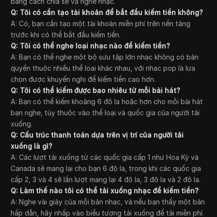
bằng cách chia sẻ và nghe nhạc.
Q: Tôi có cần tạo tài khoản để bắt đầu kiếm tiền không?
A: Có, bạn cần tạo một tài khoản miễn phí trên nền tảng
trước khi có thể bắt đầu kiếm tiền.
Q: Tôi có thể nghe loại nhạc nào để kiếm tiền?
A: Bạn có thể nghe một bộ sưu tập lớn nhạc không có bản
quyền thuộc nhiều thể loại khác nhau, với nhạc pop là lựa
chọn được khuyến nghị để kiếm tiền cao hơn.
Q: Tôi có thể kiếm được bao nhiêu từ mỗi bài hát?
A: Bạn có thể kiếm khoảng 6 đô la hoặc hơn cho mỗi bài hát
bạn nghe, tùy thuộc vào thể loại và quốc gia của người tải
xuống.
Q: Cấu trúc thanh toán dựa trên vị trí của người tải
xuống là gì?
A: Các lượt tải xuống từ các quốc gia cấp 1 như Hoa Kỳ và
Canada sẽ mang lại cho bạn 6 đô la, trong khi các quốc gia
cấp 2, 3 và 4 sẽ lần lượt mang lại 4 đô la, 3 đô la và 2 đô la.
Q: Làm thế nào tôi có thể tải xuống nhạc để kiếm tiền?
A: Nghe vài giây của mỗi bản nhạc, và nếu bạn thấy một bản
hấp dẫn, hãy nhấp vào biểu tượng tải xuống để tải miễn phí.