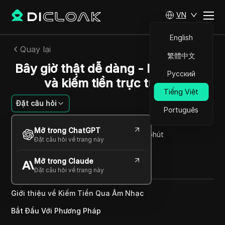
VN
English
Quay lại
繁體中文
Bây giờ thật dễ dàng - Nghe nhạc
Русский
và kiếm tiền trực tuyến.
Tiếng Việt
Đặt câu hỏi
Português
Felipe Moreira
Mở trong ChatGPT
22 Th12 2024
3
Đọc trong giây phút
Đặt câu hỏi về trang này
Chia sẻ với
Mở trong Claude
Copy Link
Đặt câu hỏi về trang này
Giới thiệu về Kiếm Tiền Qua Âm Nhạc
Bắt Đầu Với Phương Pháp