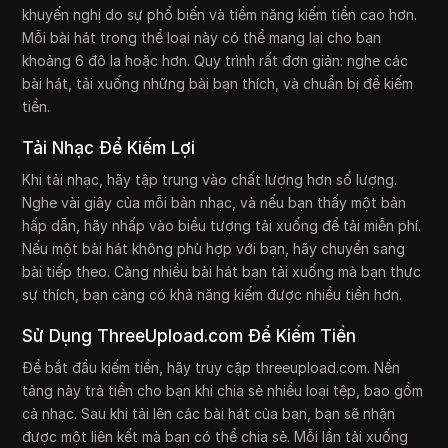
khuyến nghị do sự phổ biến và tiềm năng kiếm tiền cao hơn.
Mỗi bài hát trong thể loại này có thể mang lại cho bạn
khoảng 6 đô la hoặc hơn. Quy trình rất đơn giản: nghe các
bài hát, tải xuống những bài bạn thích, và chuẩn bị để kiếm
tiền.
Tải Nhạc Để Kiếm Lợi
Khi tải nhạc, hãy tập trung vào chất lượng hơn số lượng.
Nghe vài giây của mỗi bản nhạc, và nếu bạn thấy một bản
hấp dẫn, hãy nhấp vào biểu tượng tải xuống để tải miễn phí.
Nếu một bài hát không phù hợp với bạn, hãy chuyển sang
bài tiếp theo. Càng nhiều bài hát bạn tải xuống mà bạn thực
sự thích, bạn càng có khả năng kiếm được nhiều tiền hơn.
Sử Dụng ThreeUpload.com Để Kiếm Tiền
Để bắt đầu kiếm tiền, hãy truy cập threeupload.com. Nền
tảng này trả tiền cho bạn khi chia sẻ nhiều loại tệp, bao gồm
cả nhạc. Sau khi tải lên các bài hát của bạn, bạn sẽ nhận
được một liên kết mà bạn có thể chia sẻ. Mỗi lần tải xuống