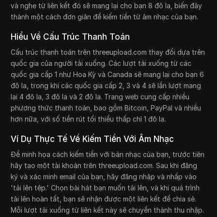
và nghe từ liên kết đó sẽ mang lại cho bạn 8 đô la, biến đây
thành một cách đơn giản để kiếm tiền từ âm nhạc của bạn.
Hiểu Về Cấu Trúc Thanh Toán
Cấu trúc thanh toán trên threeupload.com thay đổi dựa trên
quốc gia của người tải xuống. Các lượt tải xuống từ các
quốc gia cấp 1 như Hoa Kỳ và Canada sẽ mang lại cho bạn 6
đô la, trong khi các quốc gia cấp 2, 3 và 4 sẽ lần lượt mang
lại 4 đô la, 3 đô la và 2 đô la. Trang web cung cấp nhiều
phương thức thanh toán, bao gồm Bitcoin, PayPal và nhiều
hơn nữa, với số tiền rút tối thiểu thấp chỉ 1 đô la.
Ví Dụ Thực Tế Về Kiếm Tiền Với Âm Nhạc
Để minh họa cách kiếm tiền với bản nhạc của bạn, trước tiên
hãy tạo một tài khoản trên threeupload.com. Sau khi đăng
ký và xác minh email của bạn, hãy đăng nhập và nhấp vào
'tải lên tệp.' Chọn bài hát bạn muốn tải lên, và khi quá trình
tải lên hoàn tất, bạn sẽ nhận được một liên kết để chia sẻ.
Mỗi lượt tải xuống từ liên kết này sẽ chuyển thành thu nhập.