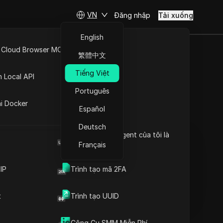
VN
Đăng nhập
Tải xuống
English
 Cloud Browser MCP
繁體中文
oạt động
API Mở
Tiếng Việt
n Local API
àn hơn
Português
ng
ai Docker
Español
Đặt câu hỏi
Deutsch
Browser User Agent của tôi là
Mở trong ChatGPT
Copy Link
gì
Français
Đặt câu hỏi về trang này
IP
Trình tạo mã 2FA
Mở trong Claude
Đặt câu hỏi về trang này
t
Trình tạo UUID
Công Cụ SMM Miễn Phí