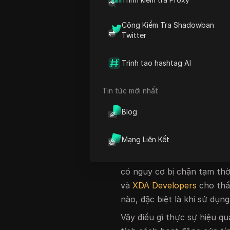
trên instagram
tiếp tục tăn
các nhóm năng suất. Người
Công Kiểm Tra Shadowban
Instagram tự động chạy rả
Twitter
thị trường, theo dõi xu hướ
Nhưng có một cái bẫy. Tron
Trinh tao hashtag AI
hoặc ứng dụng điện thoại 
hoặc câu chuyện trên Insta
Tin tức mới nhất
cách không đáng tin cậy ho
Blog
Người dùng thường thấy tài
động bất thường" hoặc thấy
Mạng Liên Kết
đóng băng sau vài phút. N
động tốt với các bản cập nh
có nguy cơ bị chặn tạm thờ
và
XDA Developers
cho thấ
nào, đặc biệt là khi sử dụ
Vậy điều gì thực sự hiệu q