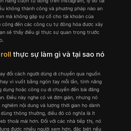
nh năng cuộn tự động trên Instagram, lý do tại
đều không thành công và phương pháp nào an
n mà không gặp sự cố cho tài khoản của
hủ công đến các công cụ tự động hóa được xây
ạn sẽ thấy điều gì thực sự quan trọng trước
o.
roll
thực sự làm gì và tại sao nó
ay đổi cách người dùng di chuyển qua nguồn
Thay vì vuốt bằng ngón tay mỗi lần, tính năng
 dụng hoặc công cụ di chuyển đến bài đăng
ạn. Điều này nghe có vẻ đơn giản, nhưng nó
i nghiệm nội dung và lượng thời gian họ dành
 dùng thông thường, điều đó có nghĩa là ít
 thoải mái hơn. Đối với các nhà tiếp thị, nó
 dung được nhiều người xem hơn, đặc biệt nếu