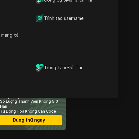
Nội dung
Instagram Auto Scroll
thực sự làm gì và tại sao
Trình tạo username
nó lại quan trọng
Cách bật hoặc tắt
h mạng xã
Instagram Auto Scroll
từng bước
Tại sao Instagram Auto
Scroll có thể không hoạt
động: Các sự cố thường
gặp và cách khắc phục
Trung Tâm Đối Tác
Tự động cuộn thay đổi
mức độ tương tác trên
rình Duyệt Chống Phát
Instagram như thế nào đối
iện An Toàn Nhất
với người sáng tạo và
Đăng Nhập Nhiều Tài Khoản
thương hiệu
Số Lượng Thành Viên Không Giới
Rủi ro và sai lầm khi sử
Hạn
dụng Instagram Auto
Tự Động Hóa Không Cần Code
Scroll với nhiều tài khoản
Dùng thử ngay
Cách DICloak làm cho tính
năng tự động cuộn
Instagram nhiều tài khoản