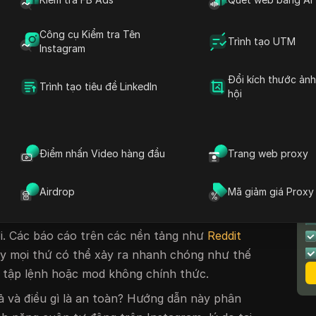
g lên trên các diễn đàn truyền thông xã hội và
 dùng muốn có một cách để giữ cho các cuộn
Công cụ Kiểm tra Tên
nh tay, cho dù họ đang thu thập nghiên cứu
Trình tạo UTM
Instagram
ng hay chỉ tránh mỏi ngón tay cái.
Đổi kích thước ản
g khi một số tiện ích mở rộng trình duyệt
Trình tạo tiêu đề LinkedIn
hội
hứa hẹn sẽ tự động cuộn nguồn cấp dữ liệu
gram, nhiều tiện ích hoạt động theo những
ặc phá vỡ các quy tắc riêng của Instagram.
Điểm nhấn Video hàng đầu
Trang web proxy
 khoản của họ đột ngột bị gắn cờ vì "hoạt
 nguồn cấp dữ liệu của họ bị giật hình và
T
Airdrop
Mã giảm giá Proxy
gay cả một số công cụ trả phí cũng không hoạt
H
ật liên tục của Instagram, khiến các tài khoản
i. Các báo cáo trên các nền tảng như
Reddit
y mọi thứ có thể xảy ra nhanh chóng như thế
ng tập lệnh hoặc mod không chính thức.
uả và điều gì là an toàn? Hướng dẫn này phân