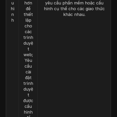
u
hơn
yêu cầu phần mềm hoặc cấu
hì
để
hình cụ thể cho các giao thức
n
thiết
khác nhau.
h
lập
cho
các
trình
duyệ
t
web;
Yêu
cầu
cài
đặt
trình
duyệ
t
được
cấu
hình