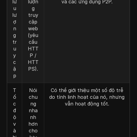
lư
lượn
và các ứng dụng P2P.
u
g
lư
truy
ợ
cập
n
web
g
(yêu
tr
cầu
u
HTT
y
P /
c
HTT
ậ
PS).
p
T
Nói
Có thể giới thiệu một số độ trễ
ố
chu
do tính linh hoạt của nó, nhưng
c
ng
vẫn hoạt động tốt.
đ
nha
ộ
nh
v
hơn
à
cho