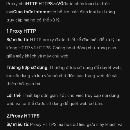
Proxy như
HTTP
,
HTTPS
và
VỚ
được phân loại dựa trên
loại
Giao thức Internet
Họ hỗ trợ, xác định loại lưu lượng
truy cập mà họ có thể xử lý.
1.
Proxy HTTP
Sự miêu tả
: HTTP proxy được thiết kế đặc biệt để xử lý lưu
lượng HTTP và HTTPS. Chúng hoạt động như trung gian
giữa máy khách và máy chủ web.
Trường hợp sử dụng
: Thường được sử dụng để duyệt web,
lọc nội dung và lưu vào bộ nhớ đệm các trang web để cải
thiện thời gian tải.
Lợi thế
: Thiết lập đơn giản, tốt cho việc truy cập nội dung
web và có thể được sử dụng để quét web cơ bản.
2.
Proxy HTTPS
Sự miêu tả
: Proxy HTTPS mã hóa dữ liệu giữa máy khách và