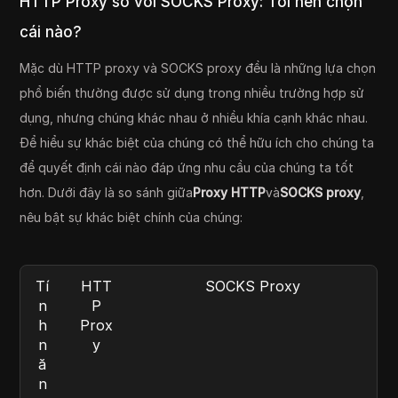
HTTP Proxy so với SOCKS Proxy: Tôi nên chọn
cái nào?
Mặc dù HTTP proxy và SOCKS proxy đều là những lựa chọn
phổ biến thường được sử dụng trong nhiều trường hợp sử
dụng, nhưng chúng khác nhau ở nhiều khía cạnh khác nhau.
Để hiểu sự khác biệt của chúng có thể hữu ích cho chúng ta
để quyết định cái nào đáp ứng nhu cầu của chúng ta tốt
hơn. Dưới đây là so sánh giữa
Proxy HTTP
và
SOCKS proxy
,
nêu bật sự khác biệt chính của chúng:
Tí
HTT
SOCKS Proxy
n
P
h
Prox
n
y
ă
n