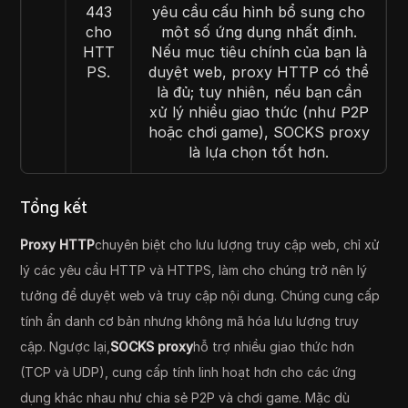
443
yêu cầu cấu hình bổ sung cho
cho
một số ứng dụng nhất định.
HTT
Nếu mục tiêu chính của bạn là
PS.
duyệt web, proxy HTTP có thể
là đủ; tuy nhiên, nếu bạn cần
xử lý nhiều giao thức (như P2P
hoặc chơi game), SOCKS proxy
là lựa chọn tốt hơn.
Tổng kết
Proxy HTTP
chuyên biệt cho lưu lượng truy cập web, chỉ xử
lý các yêu cầu HTTP và HTTPS, làm cho chúng trở nên lý
tưởng để duyệt web và truy cập nội dung. Chúng cung cấp
tính ẩn danh cơ bản nhưng không mã hóa lưu lượng truy
cập. Ngược lại,
SOCKS proxy
hỗ trợ nhiều giao thức hơn
(TCP và UDP), cung cấp tính linh hoạt hơn cho các ứng
dụng khác nhau như chia sẻ P2P và chơi game. Mặc dù