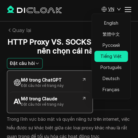
VN
English
Quay lại
繁體中文
HTTP Proxy VS. SOCKS Proxy: Bạn
Русский
nên chọn cái nào?
Tiếng Việt
Đặt câu hỏi
Português
Jessica Wardell
Deutsch
Mở trong ChatGPT
08 Th10 2024
31
Đọc trong giây phút
Đặt câu hỏi về trang này
Français
Chia sẻ với
Mở trong Claude
Copy Link
Đặt câu hỏi về trang này
Trong lĩnh vực bảo mật và quyền riêng tư trên internet, việc
hiểu được sự khác biệt giữa các loại proxy khác nhau là rất
quan trọng để tối ưu hóa các hoạt động trực