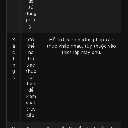
để
sử
dụng
prox
y.
X
Có
Hỗ trợ các phương pháp xác
á
thể
thực khác nhau, tùy thuộc vào
c
hỗ
thiết lập máy chủ.
t
trợ
h
xác
ự
thực
c
cơ
bản
để
kiểm
soát
truy
cập.