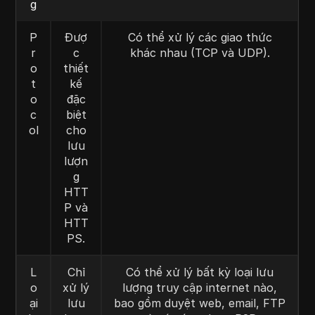
g
P
Đượ
Có thể xử lý các giao thức
r
c
khác nhau (TCP và UDP).
o
thiết
t
kế
o
đặc
c
biệt
ol
cho
lưu
lượn
g
HTT
P và
HTT
PS.
L
Chỉ
Có thể xử lý bất kỳ loại lưu
o
xử lý
lượng truy cập internet nào,
ại
lưu
bao gồm duyệt web, email, FTP