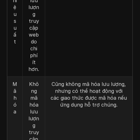
hi
lưu
ệ
lượn
u
g
s
truy
u
cập
ấ
web
t
do
chi
phí
ít
hơn.
M
Khô
Cũng không mã hóa lưu lượng,
ã
ng
nhưng có thể hoạt động với
h
mã
các giao thức được mã hóa nếu
ó
hóa
ứng dụng hỗ trợ chúng.
a
lưu
lượn
g
truy
cập