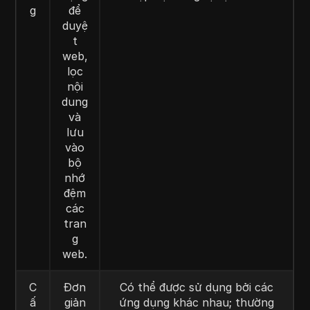
g
để
duyệ
t
web,
lọc
nội
dung
và
lưu
vào
bộ
nhớ
đệm
các
tran
g
web.
C
Đơn
Có thể được sử dụng bởi các
ấ
giản
ứng dụng khác nhau; thường