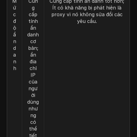
M
Cun
Cung cấp tính ẩn danh tốt hơn;
ứ
g
Ít có khả năng bị phát hiện là
c
cấp
proxy vì nó không sửa đổi các
đ
tính
yêu cầu.
ộ
ẩn
ẩ
danh
n
cơ
d
bản;
a
ẩn
n
địa
h
chỉ
IP
của
ngư
ời
dùng
như
ng
có
thể
tiết