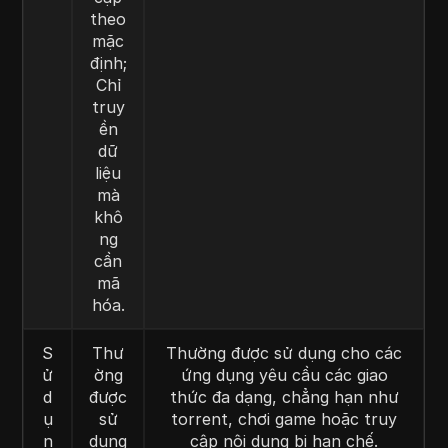
theo
mặc
định;
Chỉ
truy
ền
dữ
liệu
mà
khô
ng
cần
mã
hóa.
S
Thư
Thường được sử dụng cho các
ử
ờng
ứng dụng yêu cầu các giao
d
được
thức đa dạng, chẳng hạn như
ụ
sử
torrent, chơi game hoặc truy
n
dụng
cập nội dung bị hạn chế.