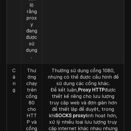
lộ
rằng
prox
y
đang
được
sử
dụng
.
C
Thư
Thường sử dụng cổng 1080,
ả
ờng
nhưng có thể được cấu hình để
n
chạy
sử dụng các cổng khác.
g
trên
Để kết luận,
Proxy HTTP
được
cổng
thiết kế riêng cho lưu lượng
80
truy cập web và đơn giản hơn
cho
để thiết lập để duyệt, trong
HTT
khi
SOCKS proxy
linh hoạt hơn,
P và
xử lý nhiều loại lưu lượng truy
cổng
cập internet khác nhau nhưng