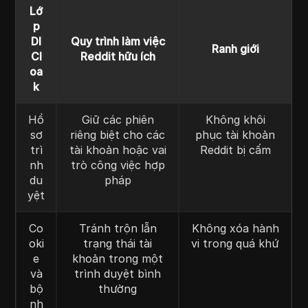
Lớ
p
DI
Quy trình làm việc
Ranh giới
Cl
Reddit hữu ích
oa
k
Hồ
Giữ các phiên
Không khôi
sơ
riêng biệt cho các
phục tài khoản
trì
tài khoản hoặc vai
Reddit bị cấm
nh
trò công việc hợp
du
pháp
yệt
Co
Tránh trộn lẫn
Không xóa hành
oki
trạng thái tài
vi trong quá khứ
e
khoản trong một
và
trình duyệt bình
bộ
thường
nh