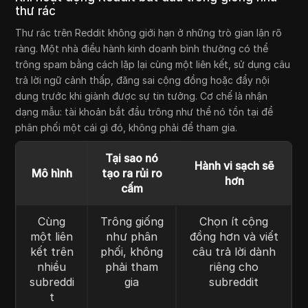
thư rác
Thư rác trên Reddit không giới hạn ở những trò gian lận rõ
ràng. Một nhà điều hành kinh doanh bình thường có thể
trông spam bằng cách lặp lại cùng một liên kết, sử dụng câu
trả lời ngữ cảnh thấp, đăng sai cộng đồng hoặc đẩy nội
dung trước khi giành được sự tin tưởng. Cơ chế là nhận
dạng mẫu: tài khoản bắt đầu trông như thể nó tồn tại để
phân phối một cái gì đó, không phải để tham gia.
Tại sao nó
Hành vi sạch sẽ
Mô hình
tạo ra rủi ro
hơn
cấm
Cùng
Trông giống
Chọn ít cộng
một liên
như phân
đồng hơn và viết
kết trên
phối, không
câu trả lời dành
nhiều
phải tham
riêng cho
subreddi
gia
subreddit
t