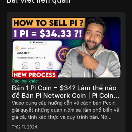
Các loại khác
Bán 1 Pi Coin = $34? Làm thế nào
để Bán Pi Network Coin | Pi Coin
Bán Bước Rút Mới [Quá Trình Dễ
Video cung cấp hướng dẫn về cách bán Pcoin,
Dàng]
giải quyết những quan niệm sai lầm phổ biến về
giá cả, tính xác thực và quy trình bán. Nó
khuyên bạn nên tìm kiếm người mua đáng tin
Th12 11, 2024
cậy hoặc chờ đợi khi giao dịch được niêm yết.