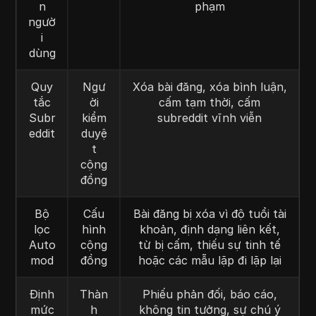
n
phạm
ngườ
i
dùng
Quy
Ngư
Xóa bài đăng, xóa bình luận,
tắc
ời
cấm tạm thời, cấm
Subr
kiểm
subreddit vĩnh viễn
eddit
duyệ
t
cộng
đồng
Bộ
Cấu
Bài đăng bị xóa vì độ tuổi tài
lọc
hình
khoản, định dạng liên kết,
Auto
cộng
từ bị cấm, thiếu sự tinh tế
mod
đồng
hoặc các mẫu lặp đi lặp lại
Định
Thàn
Phiếu phản đối, báo cáo,
mức
h
không tin tưởng, sự chú ý