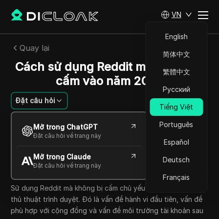
VN
English
Quay lại
简体中文
Cách sử dụng Reddit mà không bị
繁體中文
cấm vào năm 2026
Русский
Đặt câu hỏi
Tiếng Việt
Emily Grace
Português
Mở trong ChatGPT
30 Th06 2026
8
Đọc trong giây phút
Đặt câu hỏi về trang này
Español
Chia sẻ với
Mở trong Claude
Copy Link
Deutsch
Đặt câu hỏi về trang này
Français
Sử dụng Reddit mà không bị cấm chủ yếu không phải là một
thủ thuật trình duyệt. Đó là vấn đề hành vi đầu tiên, vấn đề
phù hợp với cộng đồng và vấn đề môi trường tài khoản sau