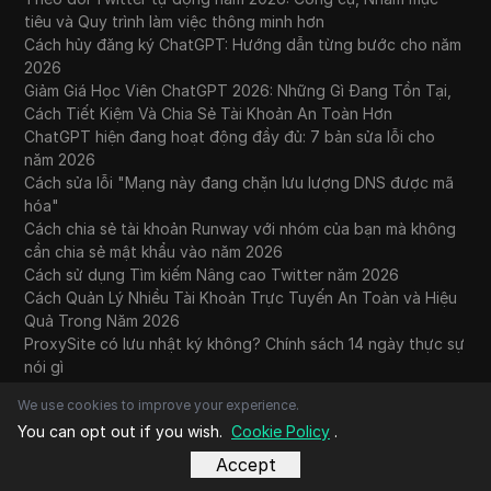
tiêu và Quy trình làm việc thông minh hơn
Cách hủy đăng ký ChatGPT: Hướng dẫn từng bước cho năm
2026
Giảm Giá Học Viên ChatGPT 2026: Những Gì Đang Tồn Tại,
Cách Tiết Kiệm Và Chia Sẻ Tài Khoản An Toàn Hơn
ChatGPT hiện đang hoạt động đầy đủ: 7 bản sửa lỗi cho
năm 2026
Cách sửa lỗi "Mạng này đang chặn lưu lượng DNS được mã
hóa"
Cách chia sẻ tài khoản Runway với nhóm của bạn mà không
cần chia sẻ mật khẩu vào năm 2026
Cách sử dụng Tìm kiếm Nâng cao Twitter năm 2026
Cách Quản Lý Nhiều Tài Khoản Trực Tuyến An Toàn và Hiệu
Quả Trong Năm 2026
ProxySite có lưu nhật ký không? Chính sách 14 ngày thực sự
nói gì
We use cookies to improve your experience.
You can opt out if you wish.
Cookie Policy
.
Video xu hướng hàng đầu
tháng 7 2026
Accept
tháng 6 2026