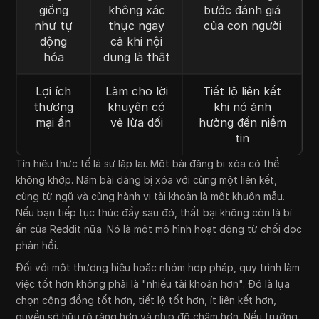
giống
không xác
bước đánh giá
như tự
thực ngay
của con người
động
cả khi nội
hóa
dung là thật
Lợi ích
Làm cho lời
Tiết lộ liên kết
thương
khuyên có
khi nó ảnh
mại ẩn
vẻ lừa dối
hưởng đến niềm
tin
Tín hiệu thực tế là sự lặp lại. Một bài đăng bị xóa có thể
không khớp. Năm bài đăng bị xóa với cùng một liên kết,
cùng từ ngữ và cùng hành vi tài khoản là một khuôn mẫu.
Nếu bạn tiếp tục thúc đẩy sau đó, thất bại không còn là bí
ẩn của Reddit nữa. Nó là một mô hình hoạt động từ chối đọc
phản hồi.
Đối với một thương hiệu hoặc nhóm hợp pháp, quy trình làm
việc tốt hơn không phải là "nhiều tài khoản hơn". Đó là lựa
chọn cộng đồng tốt hơn, tiết lộ tốt hơn, ít liên kết hơn,
quyền sở hữu rõ ràng hơn và nhịp độ chậm hơn. Nếu trường