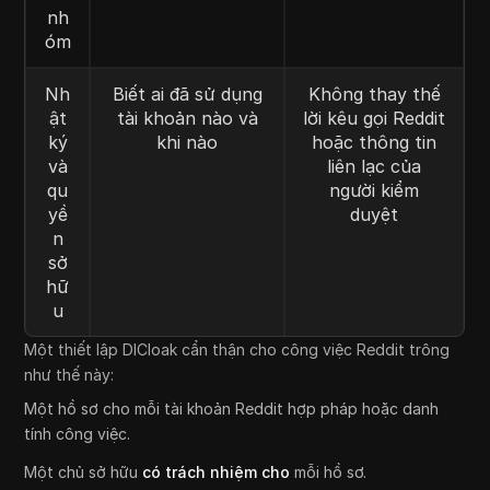
nh
óm
Nh
Biết ai đã sử dụng
Không thay thế
ật
tài khoản nào và
lời kêu gọi Reddit
ký
khi nào
hoặc thông tin
và
liên lạc của
qu
người kiểm
yề
duyệt
n
sở
hữ
u
Một thiết lập DICloak cẩn thận cho công việc Reddit trông
như thế này:
Một hồ sơ cho mỗi tài khoản Reddit hợp pháp hoặc danh
tính công việc.
Một chủ sở hữu
có trách nhiệm cho
mỗi hồ sơ.