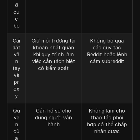
ớ
cụ
c
bộ
Cài
Giữ môi trường tài
Không bỏ qua
đặt
khoản nhất quán
các quy tắc
vâ
khi quy trình làm
Reddit hoặc lệnh
n
việc cần tách biệt
cấm subreddit
tay
có kiểm soát
và
pr
ox
y
Qu
Gán hồ sơ cho
Không làm cho
yề
đúng người vận
thao tác phối
n
hành
hợp có thể chấp
củ
nhận được
a