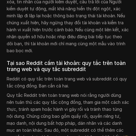
xóa, tin nhắn của người kiểm duyệt, câu trả lời của Người
kiểm duyệt tự động, mất khả năng hiển thị đột ngột, xác
minh lặp đi lặp lại hoặc thông báo trạng thái tài khoản. Nếu
chúng xuất hiện, hãy ngừng thay đổi tài khoản và kiểm tra
hành vi xuất hiện trước cảnh báo. Nếu cùng một liên kết, xác
nhận quyền sở hữu hoặc nhịp điệu đăng bài tiếp tục theo
dõi bạn, thì tài khoản mới chỉ mang cùng một mẫu vào trình
bao bọc mới.
Tại sao Reddit cấm tài khoản: quy tắc trên toàn
trang web và quy tắc subreddit
Reddit có quy tắc trên toàn trang web và subreddit có quy
tắc cộng đồng. Bạn cần cả hai.
Quy tắc Reddit trên toàn trang web nói rằng người dùng
nên tuân thủ các quy tắc cộng đồng, tham gia một cách xác
thực, tránh spam hoặc hành vi gây rối và tránh thao túng
nội dung. Chúng cũng bao gồm quấy rối, quyền riêng tư,
mạo danh, nội dung bất hợp pháp, dán nhãn và các danh
mục an toàn khác. Sau đó, một subreddit có thể thêm các