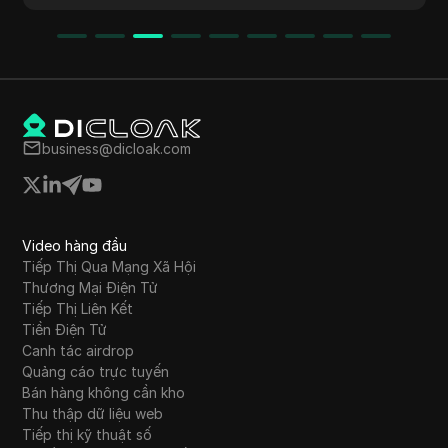
Hướng dẫn từng bước được đưa ra về cách bán
Pcoin qua ứng dụng Pi Network, nhấn mạnh sự
thận trọng do hạn chế về việc bán. Video cũng
nhấn mạnh tầm quan trọng của sự kiên nhẫn
khi chờ đợi các cơ hội bán an toàn.
business@dicloak.com
Video hàng đầu
Tiếp Thị Qua Mạng Xã Hội
Thương Mại Điện Tử
Tiếp Thị Liên Kết
Tiền Điện Tử
Canh tác airdrop
Quảng cáo trực tuyến
Bán hàng không cần kho
Thu thập dữ liệu web
Tiếp thị kỹ thuật số