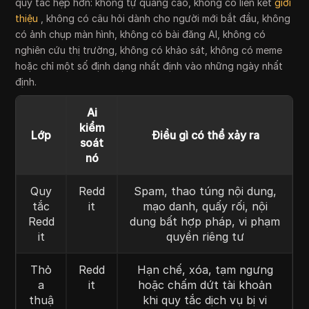
quy tắc hẹp hơn: không tự quảng cáo, không có liên kết
giới
thiệu
, không có câu hỏi dành cho người mới bắt đầu, không
có ảnh chụp màn hình, không có bài đăng AI, không có
nghiên cứu thị trường, không có khảo sát, không có meme
hoặc chỉ một số định dạng nhất định vào những ngày nhất
định.
Ai
kiểm
Lớp
Điều gì có thể xảy ra
soát
nó
Quy
Redd
Spam, thao túng nội dung,
tắc
it
mạo danh, quấy rối, nội
Redd
dung bất hợp pháp, vi phạm
it
quyền riêng tư
Thỏ
Redd
Hạn chế, xóa, tạm ngưng
a
it
hoặc chấm dứt tài khoản
thuậ
khi quy tắc dịch vụ bị vi