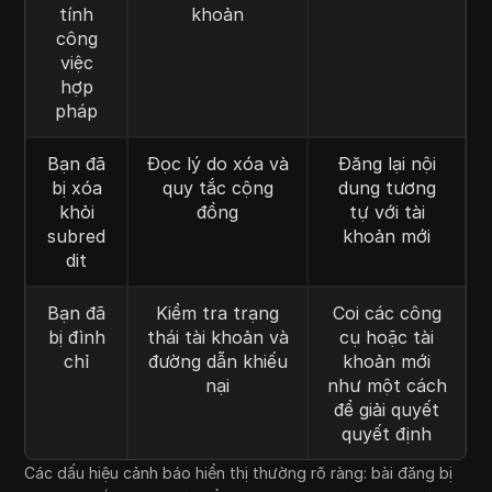
tính
khoản
công
việc
hợp
pháp
Bạn đã
Đọc lý do xóa và
Đăng lại nội
bị xóa
quy tắc cộng
dung tương
khỏi
đồng
tự với tài
subred
khoản mới
dit
Bạn đã
Kiểm tra trạng
Coi các công
bị đình
thái tài khoản và
cụ hoặc tài
chỉ
đường dẫn khiếu
khoản mới
nại
như một cách
để giải quyết
quyết định
Các dấu hiệu cảnh báo hiển thị thường rõ ràng: bài đăng bị