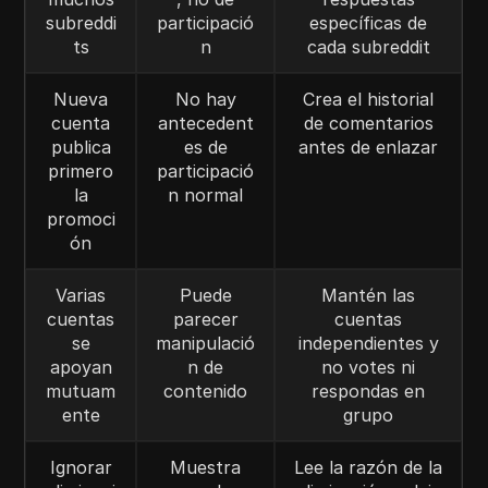
subreddi
participació
específicas de
ts
n
cada subreddit
Nueva
No hay
Crea el historial
cuenta
antecedent
de comentarios
publica
es de
antes de enlazar
primero
participació
la
n normal
promoci
ón
Varias
Puede
Mantén las
cuentas
parecer
cuentas
se
manipulació
independientes y
apoyan
n de
no votes ni
mutuam
contenido
respondas en
ente
grupo
Ignorar
Muestra
Lee la razón de la