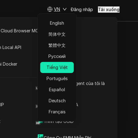
VN
Đăng nhập
Tải xuống
English
 Cloud Browser MCP
简体中文
e vào năm
API Mở
繁體中文
n Local API
Русский
ng
ai Docker
Tiếng Việt
Đặt câu hỏi
Português
Browser User Agent của tôi là
Mở trong ChatGPT
Copy Link
gì
Español
Đặt câu hỏi về trang này
Deutsch
IP
Trình tạo mã 2FA
Mở trong Claude
Đặt câu hỏi về trang này
Français
t
Trình tạo UUID
Công Cụ SMM Miễn Phí