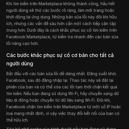
Khi tìm kiếm trên Marketplace không thành công, hầu hết
người dùng sẽ thử các bước rõ ràng, làm mới trang hoặc
khởi động lại ứng dụng. Những bản sửa lỗi này đôi khi hữu
ích, nhưng các vấn đề sâu hơn cần một cách tiếp cận tập
trung hơn. Dưới đây là cách khắc phục sự cố tìm kiếm trên
Facebook Marketplace, từ kiểm tra nhanh đến các bản sửa
lỗi nâng cao hơn.
Các bước khắc phục sự cố cơ bản cho tất cả
người dùng
Bắt đầu với các bản sửa lỗi dễ dàng nhất. Đăng xuất khỏi
Facebook, sau đó đăng nhập lại. Thao tác này sẽ đặt lại
phiên của bạn và có thể xóa các lỗi tạm thời chặn kết quả
tìm kiếm. Nếu bạn đang sử dụng Wi-Fi, hãy chuyển sang dữ
liệu di động hoặc chuyển từ dữ liệu sang Wi-Fi. Đôi khi,
Facebook chặn tìm kiếm trên Marketplace từ một số IP hoặc
loại mạng nhất định, vì vậy việc thay đổi kết nối của bạn có
thể hữu ích.
Xóa bộ nhớ cache của trình duyệt nếu bạn đang sử dụng