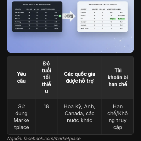
Độ
tuổi
Tài
Yêu
Các quốc gia
tối
khoản bị
cầu
được hỗ trợ
thiể
hạn chế
u
Sử
18
Hoa Kỳ, Anh,
Hạn
dụng
Canada, các
chế/Khô
Marke
nước khác
ng truy
tplace
cập
Nguồn: facebook.com/marketplace