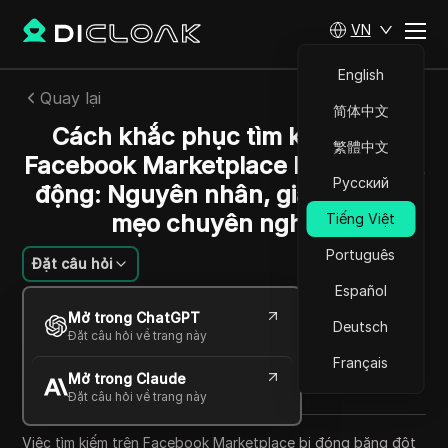
VN
English
Quay lại
简体中文
Cách khắc phục tìm kiếm trên
繁體中文
Facebook Marketplace không hoạt
Русский
động: Nguyên nhân, giải pháp và
mẹo chuyên nghiệp
Tiếng Việt
Português
Đặt câu hỏi
Español
William Davis
Mở trong ChatGPT
12 Th06 2026
11
Đọc trong giây phút
Deutsch
Đặt câu hỏi về trang này
Chia sẻ với
Français
Mở trong Claude
Copy Link
Đặt câu hỏi về trang này
Việc tìm kiếm trên Facebook Marketplace bị đóng băng đột