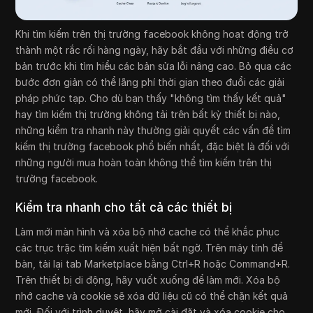
Khi tìm kiếm trên thị trường facebook không hoạt động trở
thành một rắc rối hàng ngày, hãy bắt đầu với những điều cơ
bản trước khi tìm hiểu các bản sửa lỗi nâng cao. Bỏ qua các
bước đơn giản có thể lãng phí thời gian theo đuổi các giải
pháp phức tạp. Cho dù bạn thấy "không tìm thấy kết quả"
hay tìm kiếm thị trường không tải trên bất kỳ thiết bị nào,
những kiểm tra nhanh này thường giải quyết các vấn đề tìm
kiếm thị trường facebook phổ biến nhất, đặc biệt là đối với
những người mua hoàn toàn không thể tìm kiếm trên thị
trường facebook.
Kiểm tra nhanh cho tất cả các thiết bị
Làm mới màn hình và xóa bộ nhớ cache có thể khắc phục
các trục trặc tìm kiếm xuất hiện bất ngờ. Trên máy tính để
bàn, tải lại tab Marketplace bằng Ctrl+R hoặc Command+R.
Trên thiết bị di động, hãy vuốt xuống để làm mới. Xóa bộ
nhớ cache và cookie sẽ xóa dữ liệu cũ có thể chặn kết quả
mới. Đối với trình duyệt, hãy mở cài đặt và xóa cookie cho