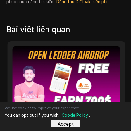
phục chức năng tìm kiếm.
Dùng thử DICloak miễn phí
Bài viết liên quan
We use cookies to improve your experience.
Tiền điện tử
You can opt out if you wish.
Cookie Policy
.
Hướng dẫn đầy đủ về Airdrop
Openledger || Chạy Node Airdrop
Accept