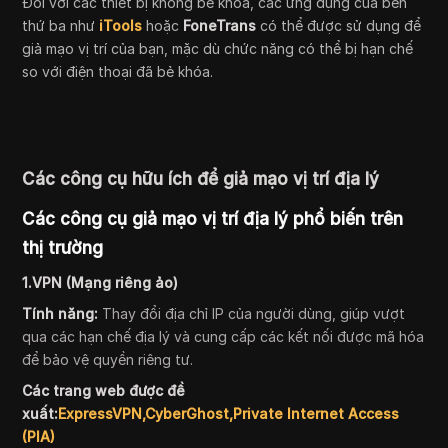
Đối với các thiết bị không bẻ khóa, các ứng dụng của bên
thứ ba như
iTools
hoặc
FoneTrans
có thể được sử dụng để
giả mạo vị trí của bạn, mặc dù chức năng có thể bị hạn chế
so với điện thoại đã bẻ khóa.
Các công cụ hữu ích để giả mạo vị trí địa lý
Các công cụ giả mạo vị trí địa lý phổ biến trên
thị trường
1.VPN (Mạng riêng ảo)
Tính năng:
Thay đổi địa chỉ IP của người dùng, giúp vượt
qua các hạn chế địa lý và cung cấp các kết nối được mã hóa
để bảo vệ quyền riêng tư.
Các trang web được đề
xuất:
ExpressVPN,CyberGhost,Private
Internet Access
(PIA)