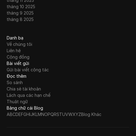
tháng 11 2025
tháng 10 2025
tháng 9 2025
tháng 8 2025
Danh bạ
Về chúng tôi
Liên hệ
Cộng đồng
Bài viết gửi
Gửi bài viết cộng tác
Đọc thêm
So sánh
Chia sẻ tài khoản
Lách qua các hạn chế
Thuật ngữ
Bảng chữ cái Blog
A
B
C
D
E
F
G
H
I
J
K
L
M
N
O
P
Q
R
S
T
U
V
W
X
Y
Z
Blog Khác