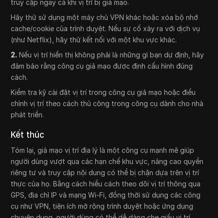
truy cập ngay cả khi vị trí bị giả mạo.
Hãy thử sử dụng một máy chủ VPN khác hoặc xóa bộ nhớ
cache/cookie của trình duyệt. Nếu sự cố xảy ra với dịch vụ
(như Netflix), hãy thử kết nối với một khu vực khác.
2.
Nếu vị trí hiển thị không phải là những gì bạn dự định, hãy
đảm bảo rằng công cụ giả mạo được định cấu hình đúng
cách.
Kiểm tra kỹ cài đặt vị trí trong công cụ giả mạo hoặc điều
chỉnh vị trí theo cách thủ công trong công cụ dành cho nhà
phát triển.
Kết thúc
Tóm lại, giả mạo vị trí địa lý là một công cụ mạnh mẽ giúp
người dùng vượt qua các hạn chế khu vực, nâng cao quyền
riêng tư và truy cập nội dung có thể bị chặn dựa trên vị trí
thực của họ. Bằng cách hiểu cách theo dõi vị trí thông qua
GPS, địa chỉ IP và mạng Wi-Fi, đồng thời sử dụng các công
cụ như VPN, tiện ích mở rộng trình duyệt hoặc ứng dụng
chuyên dụng, người dùng có thể dễ dàng che giấu vị trí