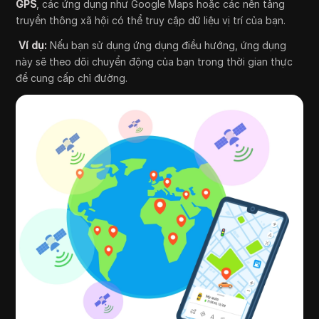
GPS
, các ứng dụng như Google Maps hoặc các nền tảng
truyền thông xã hội có thể truy cập dữ liệu vị trí của bạn.
Ví dụ:
Nếu bạn sử dụng ứng dụng điều hướng, ứng dụng
này sẽ theo dõi chuyển động của bạn trong thời gian thực
để cung cấp chỉ đường.