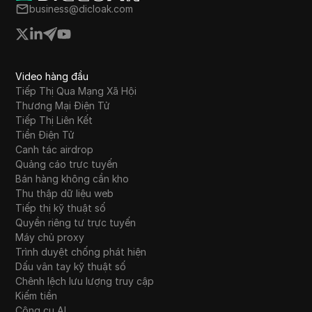
không chắc chắn chiếm ưu thế mặc dù có một
business@dicloak.com
số phát triển tích cực.
Video hàng đầu
Tiếp Thị Qua Mạng Xã Hội
Thương Mại Điện Tử
Tiếp Thị Liên Kết
Tiền Điện Tử
Canh tác airdrop
Quảng cáo trực tuyến
Bán hàng không cần kho
Thu thập dữ liệu web
Tiếp thị kỹ thuật số
Quyền riêng tư trực tuyến
Máy chủ proxy
Trình duyệt chống phát hiện
Dấu vân tay kỹ thuật số
Chênh lệch lưu lượng truy cập
Kiếm tiền
Công cụ AI