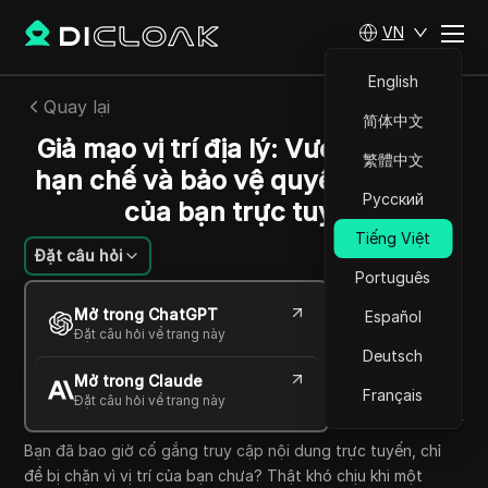
VN
English
Quay lại
简体中文
Giả mạo vị trí địa lý: Vượt qua các
繁體中文
hạn chế và bảo vệ quyền riêng tư
Русский
của bạn trực tuyến
Tiếng Việt
Đặt câu hỏi
Português
Mikhail Kozlov
Mở trong ChatGPT
Español
25 Th09 2025
7
Đọc trong giây phút
Đặt câu hỏi về trang này
Chia sẻ với
Deutsch
Mở trong Claude
Copy Link
Français
Đặt câu hỏi về trang này
Bạn đã bao giờ cố gắng truy cập nội dung trực tuyến, chỉ
để bị chặn vì vị trí của bạn chưa? Thật khó chịu khi một