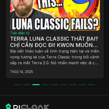
Tiền điện tử
TERRA LUNA CLASSIC THẤT BẠI?
CHỈ CẦN ĐỌC ĐI! KWON MUỐN
TIẾN TIẾP... RÕ RÀNG!
Bài viết thảo luận về tình trạng hiện tại và triển
vọng tương lai của Terra Classic trong bối cảnh
sắp ra mắt Terra 2.0. Nó nhấn mạnh việc di cư
của các DApp phổ biến sang blockchain mới,
Th02 14, 2025
phản ứng của thị trường và những lo ngại của
cộng đồng về tính bền vững của Terra Classic.
Cộng đồng đang chia rẽ về việc liệu cả hai
blockchain có thể đồng tồn tại hay Terra
Classic sẽ trở nên lỗi thời. Tổng thể, hệ sinh
thái đang ở một ngã rẽ quan trọng, với sự