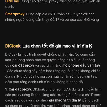
Hide.me
: Cung cấp dịch vụ proxy miễn phí để duyệt web ẩn
danh.
Smartproxy
: Cung cấp địa chỉ IP toàn cầu, tuyệt vời cho
những người dùng cần thay đổi IP và bỏ qua các khối vùng.
DICloak
: Lựa chọn tốt để giả mạo vị trí địa lý
DICloak là một trình duyệt chống phát hiện. Nó cung cấp
một phương pháp bảo vệ quyền riêng tư hiệu quả thông
qua
cài đặt proxy
và các tính năng
mô phỏng dấu vân tay
. Các chức năng này đảm bảo rằng người dùng không chỉ ẩn
địa chỉ IP thực của họ mà còn ngăn chặn rò rỉ dấu vân tay,
đảm bảo rằng danh tính của họ không bị theo dõi.
1. Cài đặt proxy
: DICloak cho phép người dùng định cấu hình
các proxy riêng lẻ cho từng môi trường ảo, ẩn địa chỉ IP một
cách hiệu quả và cho phép
giả mạo vị trí địa lý
. Bằng cách
sử dụng proxy từ các khu vực khác nhau, người dùng có thể