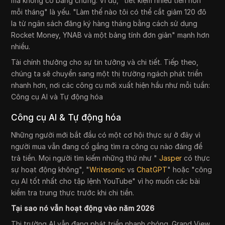
mà không có bằng chứng. Ví dụ, "tiết kiệm nhiều tiền hơn
mỗi tháng" là yếu. "Làm thế nào tôi có thể cắt giảm 120 đô
la từ ngân sách đăng ký hàng tháng bằng cách sử dụng
Rocket Money, YNAB và một bảng tính đơn giản" mạnh hơn
nhiều.
Tài chính thưởng cho sự tin tưởng và chi tiết. Tiếp theo,
chúng ta sẽ chuyển sang một thị trường ngách phát triển
nhanh hơn, nơi các công cụ mới xuất hiện hầu như mỗi tuần:
Công cụ AI và Tự động hóa
Công cụ AI & Tự động hóa
Những người mới bắt đầu có một cơ hội thực sự ở đây vì
người mua vẫn đang cố gắng tìm ra công cụ nào đáng để
trả tiền. Mọi người tìm kiếm những thứ như "
Jasper
có thực
sự hoạt động không", "
Writesonic
vs
ChatGPT
" hoặc "công
cụ AI tốt nhất cho tập lệnh YouTube" vì họ muốn các bài
kiểm tra trung thực trước khi chi tiền.
Tại sao nó vẫn hoạt động vào năm 2026
Thị trường AI vẫn đang phát triển nhanh chóng. Grand View