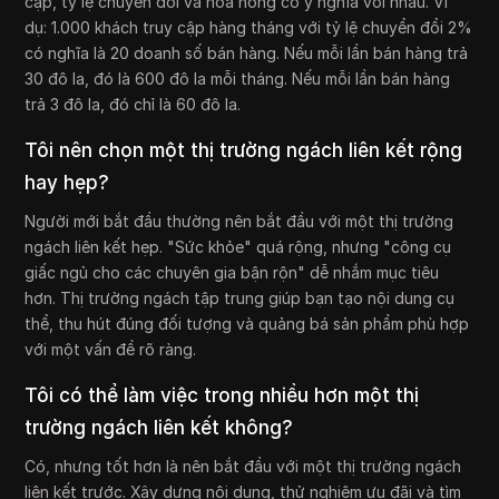
cập, tỷ lệ chuyển đổi và hoa hồng có ý nghĩa với nhau. Ví
dụ: 1.000 khách truy cập hàng tháng với tỷ lệ chuyển đổi 2%
có nghĩa là 20 doanh số bán hàng. Nếu mỗi lần bán hàng trả
30 đô la, đó là 600 đô la mỗi tháng. Nếu mỗi lần bán hàng
trả 3 đô la, đó chỉ là 60 đô la.
Tôi nên chọn một thị trường ngách liên kết rộng
hay hẹp?
Người mới bắt đầu thường nên bắt đầu với một thị trường
ngách liên kết hẹp. "Sức khỏe" quá rộng, nhưng "công cụ
giấc ngủ cho các chuyên gia bận rộn" dễ nhắm mục tiêu
hơn. Thị trường ngách tập trung giúp bạn tạo nội dung cụ
thể, thu hút đúng đối tượng và quảng bá sản phẩm phù hợp
với một vấn đề rõ ràng.
Tôi có thể làm việc trong nhiều hơn một thị
trường ngách liên kết không?
Có, nhưng tốt hơn là nên bắt đầu với một thị trường ngách
liên kết trước. Xây dựng nội dung, thử nghiệm ưu đãi và tìm