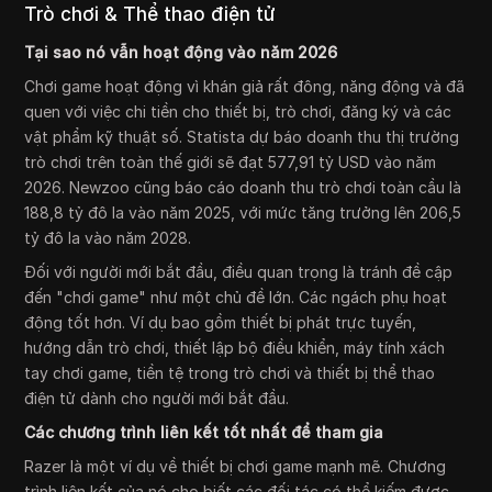
Trò chơi & Thể thao điện tử
Tại sao nó vẫn hoạt động vào năm 2026
Chơi game hoạt động vì khán giả rất đông, năng động và đã
quen với việc chi tiền cho thiết bị, trò chơi, đăng ký và các
vật phẩm kỹ thuật số. Statista dự báo doanh thu thị trường
trò chơi trên toàn thế giới sẽ đạt 577,91 tỷ USD vào năm
2026. Newzoo cũng báo cáo doanh thu trò chơi toàn cầu là
188,8 tỷ đô la vào năm 2025, với mức tăng trưởng lên 206,5
tỷ đô la vào năm 2028.
Đối với người mới bắt đầu, điều quan trọng là tránh đề cập
đến "chơi game" như một chủ đề lớn. Các ngách phụ hoạt
động tốt hơn. Ví dụ bao gồm thiết bị phát trực tuyến,
hướng dẫn trò chơi, thiết lập bộ điều khiển, máy tính xách
tay chơi game, tiền tệ trong trò chơi và thiết bị thể thao
điện tử dành cho người mới bắt đầu.
Các chương trình liên kết tốt nhất để tham gia
Razer là một ví dụ về thiết bị chơi game mạnh mẽ. Chương
trình liên kết của nó cho biết các đối tác có thể kiếm được