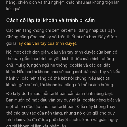
hàng, chiến dịch và thử nghiệm khác nhau mà không trộn lẫn
kết quả.
Cách cô lập tài khoản và tránh bị cấm
Các nền tảng không chỉ xem xét email đăng nhập của bạn.
Chúng cũng đọc chữ ký số trên thiết bị của bạn. Đây được
gọi là
lấy dấu vân tay của trình duyệt
.
Nói một cách đơn giản, dấu vân tay trình duyệt của bạn có
thể bao gồm loại trình duyệt, kích thước màn hình, phông
chữ, múi giờ, ngôn ngữ hệ thống, cookie và các cài đặt
khác. Nếu hai tài khoản chia sẻ cùng một dấu vân tay và kiểu
hành vi, các nền tảng có thể kết nối chúng. Nếu một tài
khoản gặp sự cố, tài khoản kia cũng có thể bị ảnh hưởng.
Đó là lý do tại sao mỗi tài khoản cần danh tính riêng biệt.
Bạn muốn có một dấu vân tay duy nhất, cookie riêng biệt và
một phiên độc lập cho mọi tài khoản. Điều này không thay
thế các quy tắc của nền tảng, nhưng nó giúp giữ cho quy
trình làm việc đã được phê duyệt sạch sẽ hơn và giảm nguy
cơ tài khoản bị liên kết nhầm lẫn.