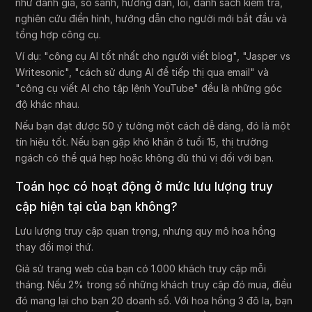
như đánh giá, so sánh, hướng dẫn, lỗi, danh sách kiểm tra,
nghiên cứu điển hình, hướng dẫn cho người mới bắt đầu và
tổng hợp công cụ.
Ví dụ: "công cụ AI tốt nhất cho người viết blog", "Jasper vs
Writesonic", "cách sử dụng AI để tiếp thị qua email" và
"công cụ viết AI cho tập lệnh YouTube" đều là những góc
độ khác nhau.
Nếu bạn đạt được 50 ý tưởng một cách dễ dàng, đó là một
tín hiệu tốt. Nếu bạn gặp khó khăn ở tuổi 15, thị trường
ngách có thể quá hẹp hoặc không đủ thú vị đối với bạn.
Toán học có hoạt động ở mức lưu lượng truy
cập hiện tại của bạn không?
Lưu lượng truy cập quan trọng, nhưng quy mô hoa hồng
thay đổi mọi thứ.
Giả sử trang web của bạn có 1.000 khách truy cập mỗi
tháng. Nếu 2% trong số những khách truy cập đó mua, điều
đó mang lại cho bạn 20 doanh số. Với hoa hồng 3 đô la, bạn