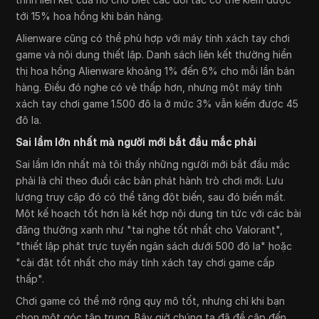
tới 15% hoa hồng khi bán hàng.
Alienware cũng có thể phù hợp với máy tính xách tay chơi
game và nội dung thiết lập. Danh sách liên kết thường hiển
thị hoa hồng Alienware khoảng 1% đến 6% cho mỗi lần bán
hàng. Điều đó nghe có vẻ thấp hơn, nhưng một máy tính
xách tay chơi game 1.500 đô la ở mức 3% vẫn kiếm được 45
đô la.
Sai lầm lớn nhất mà người mới bắt đầu mắc phải
Sai lầm lớn nhất mà tôi thấy những người mới bắt đầu mắc
phải là chỉ theo đuổi các bản phát hành trò chơi mới. Lưu
lượng truy cập đó có thể tăng đột biến, sau đó biến mất.
Một kế hoạch tốt hơn là kết hợp nội dung tin tức với các bài
đăng thường xanh như "tai nghe tốt nhất cho Valorant",
"thiết lập phát trực tuyến ngân sách dưới 500 đô la" hoặc
"cài đặt tốt nhất cho máy tính xách tay chơi game cấp
thấp".
Chơi game có thể mở rộng quy mô tốt, nhưng chỉ khi bạn
chọn một góc tập trung. Bây giờ chúng ta đã đề cập đến