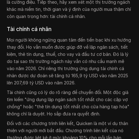
là cường điệu. Tiếp theo, hãy xem xét một thị trường ngách
khác mà niềm tin, thời gian và ý định của người mua thậm chí
còn quan trọng hơn: tài chính cá nhân.
Tài chính cá nhân
Mọi người không ngừng quan tâm đến tiền bạc khi xu hướng
thay đổi. Họ vẫn muốn được giúp đỡ về lập ngân sách, tiết
kiệm, thẻ tín dụng, thuế, cho vay và đầu tư cơ bản. Đó là lý
do tại sao thị trường ngách này vẫn có nhu cầu mạnh mẽ
vào năm 2026. Chỉ riêng thị trường ứng dụng tài chính cá
nhân được dự đoán sẽ tăng từ 165,9 tỷ USD vào năm 2025
lên 207,69 tỷ USD vào năm 2026.
Tài chính cũng có lý do rõ ràng để chuyển đổi. Một độc giả
tìm kiếm "ứng dụng lập ngân sách tốt nhất cho các cặp vợ
chồng" hoặc "thẻ tín dụng tốt nhất cho cửa hàng tạp hóa"
không chỉ là duyệt. Họ sắp đưa ra quyết định.
Đối với các chương trình liên kết, Quicken là một ví dụ thân
thiện với người mới bắt đầu. Chương trình liên kết của nó
thường được liệt kê ở mức khoảng 10% cho mỗi lần bán