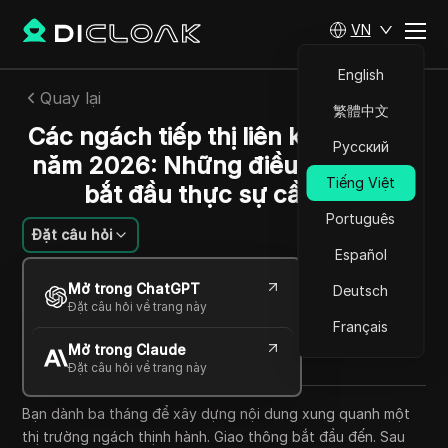
VN
English
Quay lại
繁體中文
Các ngách tiếp thị liên kết tốt nhất
Русский
năm 2026: Những điều người mới
Tiếng Việt
bắt đầu thực sự cần biết
Português
Đặt câu hỏi
Español
Savannah Westwood
Mở trong ChatGPT
Deutsch
16 Th06 2026
12
Đọc trong giây phút
Đặt câu hỏi về trang này
Chia sẻ với
Français
Mở trong Claude
Copy Link
Đặt câu hỏi về trang này
Bạn dành ba tháng để xây dựng nội dung xung quanh một
thị trường ngách thịnh hành. Giao thông bắt đầu đến. Sau