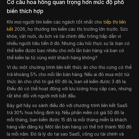
Cơ cấu hoa hồng quan trọng hơn mức độ phổ
biến thích hợp
Khi mọi người tìm kiếm các ngách tốt nhất cho
tiếp thị liên
kết
2026, họ thường tìm kiếm các thị trường lớn trước. Sức
khỏe, vật nuôi, du lịch và tài chính đều trông hấp dẫn vì
nhiều người tiêu tiền ở đó. Nhưng câu hỏi thực sự là: bạn có
thể kiếm được bao nhiêu cho mỗi lần bán hàng và bạn có
thể kiếm lại từ cùng một khách hàng không?
Ví dụ: một chương trình liên kết thức ăn cho thú cưng có thể
trả khoảng 5% cho mỗi lần bán hàng. Nếu ai đó mua một túi
thức ăn cho chó trị giá 60 đô la, bạn sẽ kiếm được 3 đô la.
Điều đó có thể hoạt động với lưu lượng truy cập cao, nhưng
rất khó đối với người mới bắt đầu.
Bây giờ hãy so sánh điều đó với chương trình liên kết SaaS
trả 30% hoa hồng định kỳ. Nếu phần mềm có giá 50 đô la
mỗi tháng, bạn kiếm được 15 đô la mỗi tháng miễn là khách
hàng vẫn đăng ký. Một lần bán hàng có thể trở thành 180 đô
la mỗi năm. Đó là lý do tại sao SaaS, công cụ tài chính và