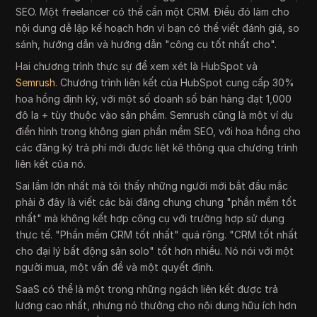
SEO. Một freelancer có thể cần một CRM. Điều đó làm cho
nội dung dễ lập kế hoạch hơn vì bạn có thể viết đánh giá, so
sánh, hướng dẫn và hướng dẫn "công cụ tốt nhất cho".
Hai chương trình thực sự để xem xét là HubSpot và
Semrush
. Chương trình liên kết của HubSpot cung cấp 30%
hoa hồng định kỳ, với một số doanh số bán hàng đạt 1,000
đô la + tùy thuộc vào sản phẩm. Semrush cũng là một ví dụ
điển hình trong không gian phần mềm SEO, với hoa hồng cho
các đăng ký trả phí mới được liệt kê thông qua chương trình
liên kết của nó.
Sai lầm lớn nhất mà tôi thấy những người mới bắt đầu mắc
phải ở đây là viết các bài đăng chung chung "phần mềm tốt
nhất" mà không kết hợp công cụ với trường hợp sử dụng
thực tế. "Phần mềm CRM tốt nhất" quá rộng. "CRM tốt nhất
cho đại lý bất động sản solo" tốt hơn nhiều. Nó nói với một
người mua, một vấn đề và một quyết định.
SaaS có thể là một trong những ngách liên kết được trả
lương cao nhất, nhưng nó thưởng cho nội dung hữu ích hơn