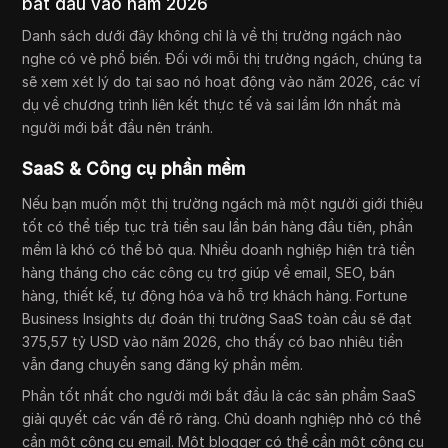
bắt đầu vào năm 2026
Danh sách dưới đây không chỉ là về thị trường ngách nào
nghe có vẻ phổ biến. Đối với mỗi thị trường ngách, chúng ta
sẽ xem xét lý do tại sao nó hoạt động vào năm 2026, các ví
dụ về chương trình liên kết thực tế và sai lầm lớn nhất mà
người mới bắt đầu nên tránh.
SaaS & Công cụ phần mềm
Nếu bạn muốn một thị trường ngách mà một người giới thiệu
tốt có thể tiếp tục trả tiền sau lần bán hàng đầu tiên, phần
mềm là khó có thể bỏ qua. Nhiều doanh nghiệp hiện trả tiền
hàng tháng cho các công cụ trợ giúp về email, SEO, bán
hàng, thiết kế, tự động hóa và hỗ trợ khách hàng. Fortune
Business Insights dự đoán thị trường SaaS toàn cầu sẽ đạt
375,57 tỷ USD vào năm 2026, cho thấy có bao nhiêu tiền
vẫn đang chuyển sang đăng ký phần mềm.
Phần tốt nhất cho người mới bắt đầu là các sản phẩm SaaS
giải quyết các vấn đề rõ ràng. Chủ doanh nghiệp nhỏ có thể
cần một công cụ email. Một blogger có thể cần một công cụ