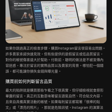
如果你跳過真正的檢查步驟，購買Instagram留言很容易出問題。
許多賣家承諾快速見效，但有些提供的是假留言或低品質留言，
對你的帳號傷害遠大於幫助。付款前，聰明的做法是不被宣傳內
容迷惑，專注於留言的實際品質以及賣家的背景。哪怕犯一個錯
誤，都可能讓你損失金錢與曝光量。
購買前如何判斷留言品質
最大的陷阱就是購買那些乍看之下很真實，但仔細檢視就會原形
畢露的留言。真正的互動意味著留言語氣自然、符合貼文內容，
且來自具備真實活動的帳號。如果每則留言都寫著「很棒的貼
文」或「漂亮的照片」，那就是危險訊號，Instagram 的演算法