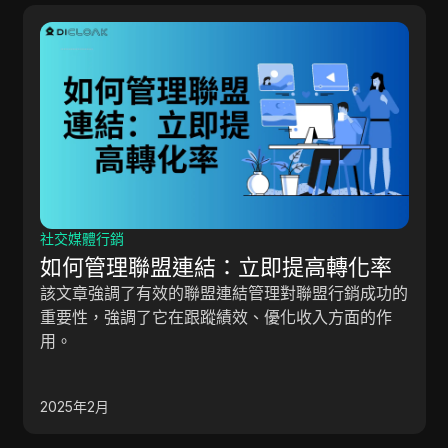
加密貨幣
Avalon 測試網空投 | 2300 萬美元資
金 | 確認空投 🚀
這篇文章討論了加密貨幣領域中的兩個令人興奮的空
投，重點介紹了資金達2300萬美元的Alan項目以及
一個獨特的Layer-One區塊鏈項目。 參與者可以根
據他們的參與度獲得獎勵，而不需要推薦系統。 文
2025年3月
章提供了詳細的參與指導，說明如何完成任務以獲得
獎勵，以及如何通過每日互動和帳戶管理來最大化潛