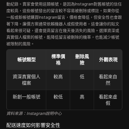
動紀錄。賣家會使用這類帳號，是因為Instagram對舊帳號的信任
度較高，這些帳號發出的留言較不容易被刪除或標註。如果你從
一般或新帳號購買Instagram留言，價格會降低，但安全性也會跟
著下降。廉價方案通常依賴機器人或假使用者，這會讓你的貼文
看起來很可疑，還會提高留言在幾天後消失的風險。選擇資深或
真實個人檔案的帳號，能降低留言被刪除的機率，也能減少帳號
被限制的風險。
標準價
刪除風
帳號類型
外觀表現
格
險
資深真實個人
較高
低
看起來自
檔案
然
新創一般帳號
較低
高
看起來虛
假
資料來源：Instagram說明中心
配送速度如何影響安全性