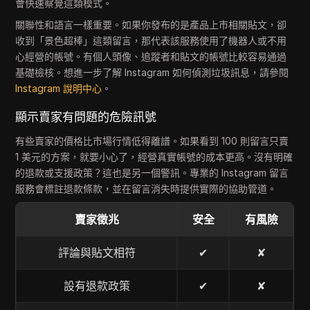
會快速察覺這類模式。
關聯性和語言一樣重要。如果你發布的是產品上市相關貼文，卻
收到「景色超棒」這類留言，那代表該服務使用了機器人或不用
心經營的帳號。有個人頭像、追蹤者和貼文的帳號比較容易通過
基礎檢核。想進一步了解 Instagram 如何偵測垃圾訊息，請參閱
Instagram 說明中心
。
顯示賣家有問題的危險訊號
有些賣家的價格比市場行情低得離譜。如果看到 100 則留言只賣
1 美元的方案，就要小心了，經營真實帳號的成本更高。沒有明確
的退款或支援政策？這也是另一個警訊。專業的 Instagram 留言
服務會標註退款條款，並在留言消失時提供實際的協助管道。
賣家徵兆
安全
有風險
評論與貼文相符
✔
✘
設有退款政策
✔
✘