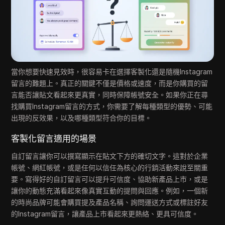
當你想要快速見效時，很容易卡在選擇客製化還是隨機Instagram
留言的難題上。真正的關鍵不僅是價格或速度，而是你購買的留
言能否讓貼文看起來更真實，同時保障帳號安全。如果你正在尋
找購買Instagram留言的方式，你需要了解每種類型的優勢、可能
出現的反效果，以及哪種類型符合你的目標。
客製化留言適用的場景
自訂留言讓你可以撰寫顯示在貼文下方的確切文字。這對於企業
帳號、網紅帳號，或是任何以信任為核心的行銷活動來說至關重
要。寫得好的自訂留言可以提升可信度、協助新產品上市，或是
讓你的動態充滿看起來像真實互動的提問與回應。例如，一個新
的時尚品牌可能會購買提及產品名稱、詢問運送方式或標註好友
的Instagram留言，讓產品上市看起來更熱絡、更具可信度。