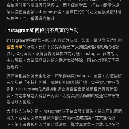
系統設計用於辨識假互動模式，而非僅針對單一行為。即便你設
法快速獲得更多Instagram評論，風險在於你的貼文或帳號最終會
被標註，而非獲得曝光提升。
Instagram如何偵測不真實的互動
Instagram會追蹤留言顯示的方式與時機。如果一篇貼文突然出現
留言爆量
的狀況，比如十分鐘內從沒有大頭照或名稱萬用的帳號
收到50則留言，系統就會將其標註為可疑。Instagram官方說明
中心解釋，大量低品質的留言通常會被移除，因為它們違反了平
台規範。
演算法也會偵測重複用語。如果你購買Instagram留言，而這些留
言全都是「不錯的照片」或使用相同表情符號，幾乎肯定會被偵
測到。Instagram的過濾機制還會檢查留言帳號是否有真實追蹤
者，或是本身是否有發布內容。沒有真實活動的帳號通常會被視
為機器人帳號。
大多數人忽略的是，Instagram並不總會發出警告。留言可能悄悄
消失，或是貼文曝光量減少卻沒有顯示任何錯誤。在某些情況
下，使用者會被列入隱形封鎖清單，導致真實留言更難出現在他