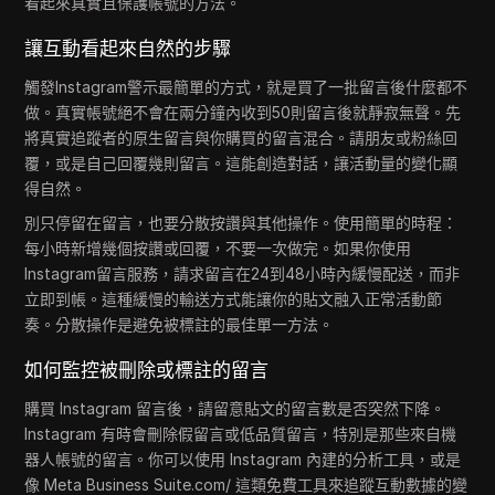
看起來真實且保護帳號的方法。
讓互動看起來自然的步驟
觸發Instagram警示最簡單的方式，就是買了一批留言後什麼都不
做。真實帳號絕不會在兩分鐘內收到50則留言後就靜寂無聲。先
將真實追蹤者的原生留言與你購買的留言混合。請朋友或粉絲回
覆，或是自己回覆幾則留言。這能創造對話，讓活動量的變化顯
得自然。
別只停留在留言，也要分散按讚與其他操作。使用簡單的時程：
每小時新增幾個按讚或回覆，不要一次做完。如果你使用
Instagram留言服務，請求留言在24到48小時內緩慢配送，而非
立即到帳。這種緩慢的輸送方式能讓你的貼文融入正常活動節
奏。分散操作是避免被標註的最佳單一方法。
如何監控被刪除或標註的留言
購買 Instagram 留言後，請留意貼文的留言數是否突然下降。
Instagram 有時會刪除假留言或低品質留言，特別是那些來自機
器人帳號的留言。你可以使用 Instagram 內建的分析工具，或是
像 Meta Business Suite.com/ 這類免費工具來追蹤互動數據的變