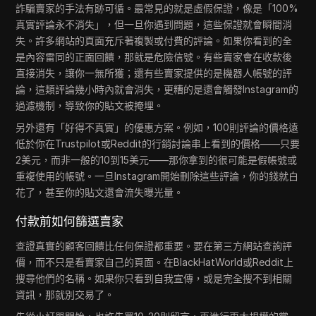
詐騙賣家的手法有跡可循。最常見的就是虛假保證，像是「100%
真實評論永不消失」，但一旦你遇到問題，這些保證就會瞬間消
失。許多網站的頁面充斥著複製或付費的評論。如果你看到的全
是內容雷同的正面回饋，那就是危險信號。有些賣家會在收款後
直接消失，讓你一無所獲；還有些賣家提供的是機器人帳號的評
論，這類評論幾小時內就會消失，更糟的是還會觸發Instagram的
過濾機制，導致你的貼文被掩埋。
另外還有「好得不真實」的優惠方案。例如，100則評論的價格遠
低於你在Trustpilot或Reddit的行銷討論串上看到的價格——只要
2美元，而非一般的10到15美元——那你拿到的很可能是假帳號或
重複使用的帳號。一旦Instagram開始刪除這些評論，你的錢就白
花了，甚至你的貼文還會流失曝光量。
付款前如何篩選賣家
查證真實的顧客回饋比任何保證都重要。要在第三方網站查詢評
價，而不只是看賣家自己的頁面。在BlackHatWorld或Reddit上
搜尋他們的名稱。如果你只看到自我宣傳，或是完全搜不到相關
資訊，那就別交易了。