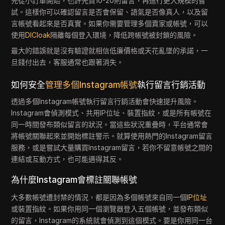
先從小訂單開始，也許先買10-20則留言，再進行更大規模的嘗
試。這樣你可以確認留言是否會保留、語氣是否像真人，以及留
言帳號看起來是否真實。如果你需要管理多個賣家或帳號，可以
使用
DICloak
隔離每個登入環境，降低跨帳號被封鎖的風險。
最大的錯誤就是沒有驗證就相信低廉價格或天花亂墜的承諾，一
旦錢付出去，客服通常也跟著消失。
如何安全
管理多個Instagram帳號
執行留言行銷活動
透過多個Instagram帳號執行留言行銷活動會快速提升風險。
Instagram會偵測模式、共用IP位址、裝置指紋，或是所有帳號在
同一時間發布類似留言的狀況。當這些狀況重疊時，平台通常會
將帳號關聯起來並開始標註警示。就算使用熱門的Instagram留言
服務，或是嘗試大量購買Instagram留言，若你不留意帳號之間的
連結或互動方式，也可能適得其反。
為什麼Instagram會標註關聯帳號
大多數帳號遭封禁的情況，都是因為多個帳號來自同一個
IP位址
或裝置指紋。如果你用同一個瀏覽器登入五個帳號，並發布類似
的留言，Instagram的系統就會偵測到這個模式。要是你用同一台