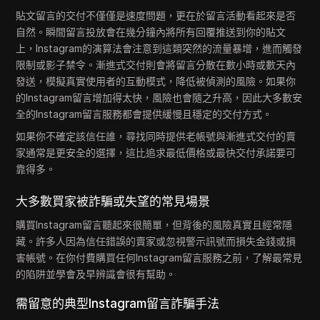
貼文留言的交付不僅僅是速度問題，更在於留言活動看起來是否
自然。瞬間留言投放會在幾分鐘內將所有回覆推送到你的貼文
上，Instagram的演算法會注意到這類突然的流量暴增，進而觸發
限制或影子禁令。漸進式交付則會將留言分散在數小時或數天內
發送，模擬真實使用者的互動模式，降低被偵測的風險。如果你
的Instagram留言增加得太快，風險也會隨之升高，因此大多數安
全的Instagram留言服務都會提供緩慢且穩定的交付方式。
如果你不確定該信任誰，尋找同時提供老帳號與漸進式交付的賣
家通常是更安全的選擇，這比追求最低價格或最快交付承諾要可
靠得多。
大多數買家被詐騙或失望的常見場景
購買Instagram留言聽起來很簡單，但背後的風險真實且經常隱
藏。許多人因為信任錯誤的賣家或忽視警示訊號而損失金錢或損
害帳號。在你付費購買任何Instagram留言服務之前，了解最常見
的陷阱並學會及早辨識會很有幫助。
需留意的典型Instagram留言詐騙手法