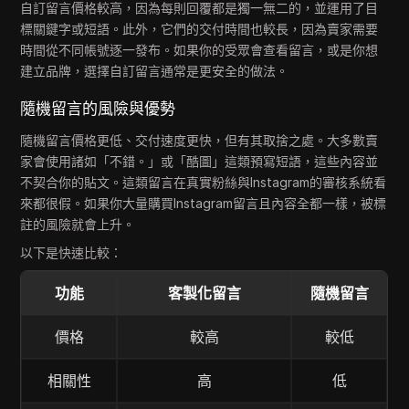
自訂留言價格較高，因為每則回覆都是獨一無二的，並運用了目
標關鍵字或短語。此外，它們的交付時間也較長，因為賣家需要
時間從不同帳號逐一發布。如果你的受眾會查看留言，或是你想
建立品牌，選擇自訂留言通常是更安全的做法。
隨機留言的風險與優勢
隨機留言價格更低、交付速度更快，但有其取捨之處。大多數賣
家會使用諸如「不錯。」或「酷圖」這類預寫短語，這些內容並
不契合你的貼文。這類留言在真實粉絲與Instagram的審核系統看
來都很假。如果你大量購買Instagram留言且內容全都一樣，被標
註的風險就會上升。
以下是快速比較：
功能
客製化留言
隨機留言
價格
較高
較低
相關性
高
低