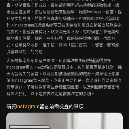
言
，期望獲得立即成效，最終卻得到看起來很假的活動數據，讓
帳號面臨風險。這個想法聽起來很簡單：購買Instagram留言，提
升貼文能見度，然後坐等真實粉絲進來。但實際結果很少這麼順
利。Instagram的過濾系統現已被訓練得能辨識自動留言服務帶來
的模式，帳號會被標記、貼文曝光率下降，有時候甚至會毫無預
警地遭到停權。就連一些小錯誤，像是跨帳號使用同一付款方
式，或是突然收到一堆千篇一律的「照片好美！」留言，都可能
引發難以挽回的問題。
大多數指南都忽略這些風險，反而專注於如何快速獲得更多
Instagram留言。被忽略的是隱藏成本：被詐騙賣家騙走錢財、幾
天內就消失的留言，以及長期被隱蔽鎖帳的威脅。如果你正考慮
使用Instagram留言服務，你真正需要的是一套明確的方法來檢查
警示徵兆、了解付款前哪些步驟至關重要，以及判斷購買留言何
時弊大於利。以下是你做決定前需要注意的事項。
購買
Instagram
留言前需檢查的事項