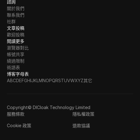
諮詢
關於我們
聯系我們
社群
文章投稿
歡迎投稿
閱讀更多
瀏覽器對比
帳號共享
繞過限制
術語表
博客字母表
A
B
C
D
E
F
G
H
I
J
K
L
M
N
O
P
Q
R
S
T
U
V
W
X
Y
Z
其它
Copyright© DICloak Technology Limited
服務條款
隱私權政策
Cookie 政策
退款協議