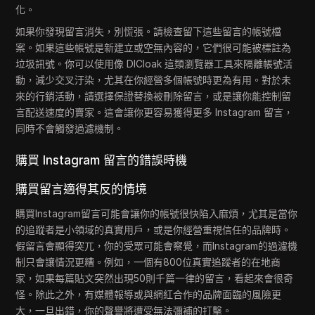
化。
如果你發現留言消失，別慌張。請檢查留下這些留言的帳號檔
案。如果這些帳號是新建立或空無內容的，它們很可能被標註為
垃圾訊號。你可以使用像 DICloak 這類瀏覽器工具來隔離帳號活
動，減少交叉汙染，尤其在你經營多個帳號時更為有用。對於未
來的行銷活動，請選擇保證替換被刪除留言，或是讓你能控制留
言配送速度的賣家。這會讓你更容易獲得更多 Instagram 留言，
同時不會觸發過濾機制。
購買 Instagram 留言的錯誤時機
購買留言適得其反的情境
購買Instagram留言可能會讓你的帳號很快陷入麻煩，尤其是當你
的追蹤者是小領域的真實用戶，或是你經營重視信任的品牌時。
假留言會顯得突兀，你的受眾可能會察覺，而Instagram的過濾機
制只會讓情況更糟。例如，一個有800位真實追蹤者的在地商
家，如果每篇貼文突然出現50則千篇一律的留言，看起來會很奇
怪。除此之外，有媒體報導或與網紅合作的品牌面臨的風險更
大，一旦出錯，你的聲譽將遭受無法彌補的打擊。