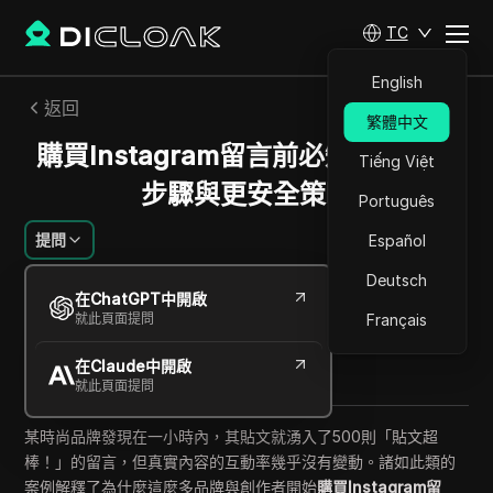
TC
English
返回
繁體中文
購買Instagram留言前必知：風險、
Tiếng Việt
步驟與更安全策略
Português
提問
Español
Deutsch
Jessica Wardell
在ChatGPT中開啟
2026年6月
12
分鐘 閱讀
就此頁面提問
Français
分享給
在Claude中開啟
Copy Link
就此頁面提問
某時尚品牌發現在一小時內，其貼文就湧入了500則「貼文超
棒！」的留言，但真實內容的互動率幾乎沒有變動。諸如此類的
案例解釋了為什麼這麼多品牌與創作者開始
購買Instagram留