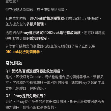
露程度。
但它僅能診斷問題，無法修復隱私風險。
若需主動防護，
DICloak防檢測瀏覽器
可讓您掌控自己的指紋，
並支援安全的
多帳戶管理
。
透過結合
IPhey進行測試
和
DICloak進行指紋防護
，您可以同時獲
得對數位身份的
感知與控制
。
🔒 準備好隱藏您的瀏覽器指紋並領先追蹤器了嗎？立即試用
DICloak防檢測瀏覽器
。
常見問題
Q1. 網站能否透過瀏覽器指紋追蹤我？
是的。即使沒有Cookie，網站也能組合您的瀏覽器版本、螢幕尺
寸、字體和外掛程式來唯一識別您的設備。諸如IPhey之類的工具
會顯示追蹤器可見的資訊。
Q2. IPhey是否免費使用？
是的。IPhey提供免費的瀏覽器指紋測試。部分高級檢查可能需要
額外註冊，但核心服務是免費的。