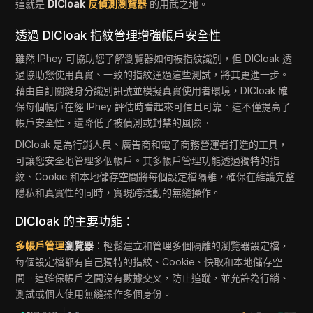
這就是
DICloak
反偵測瀏覽器
的用武之地。
透過 DICloak 指紋管理增強帳戶安全性
雖然 IPhey 可協助您了解瀏覽器如何被指紋識別，但 DICloak 透
過協助您使用真實、一致的指紋通過這些測試，將其更進一步。
藉由自訂關鍵身分識別訊號並模擬真實使用者環境，DICloak 確
保每個帳戶在經 IPhey 評估時看起來可信且可靠。這不僅提高了
帳戶安全性，還降低了被偵測或封禁的風險。
DICloak 是為行銷人員、廣告商和電子商務營運者打造的工具，
可讓您安全地管理多個帳戶。其多帳戶管理功能透過獨特的指
紋、Cookie 和本地儲存空間將每個設定檔隔離，確保在維護完整
隱私和真實性的同時，實現跨活動的無縫操作。
DICloak 的主要功能：
多帳戶管理
瀏覽器
：輕鬆建立和管理多個隔離的瀏覽器設定檔，
每個設定檔都有自己獨特的指紋、Cookie、快取和本地儲存空
間。這確保帳戶之間沒有數據交叉，防止追蹤，並允許為行銷、
測試或個人使用無縫操作多個身份。