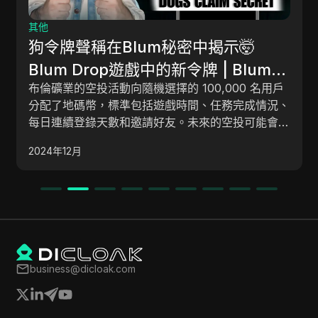
其他
GREEDY BALLS: Cla
秘密中揭示🤯
in this Telegram Min
的新令牌 | Blum提
這段內容是一個YouTube視
Telegram Free Mining B
的 100,000 名用戶
Greedy Ball的Telegr
在這個 Telegram
遊戲時間、任務完成情況、
向用戶分發USDD獎勵，並提
好友。未來的空投可能會包
領取 USDT | 新的 Te
在上市前賺取利潤的提示。視頻討
ton 區塊鏈的其它代
Ball、Finish X Gamble Task
礦機器人
2024年12月
務和保持更新來做好準備。
和Guild Season等活動，
上市並將焦點轉移到空投
增加其球代幣以在前100名中
合未來空投的資格和對即將
指南。
。
business@dicloak.com