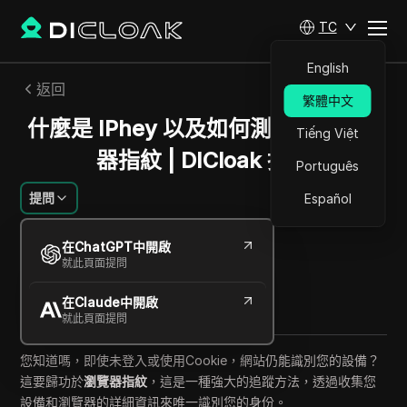
TC
English
返回
繁體中文
什麼是 IPhey 以及如何測試您的瀏覽
Tiếng Việt
器指紋 | DICloak 指南
Português
提問
Español
阿列克謝·西多羅夫
在ChatGPT中開啟
2025年8月
5
分鐘 閱讀
就此頁面提問
分享給
在Claude中開啟
Copy Link
就此頁面提問
您知道嗎，即使未登入或使用Cookie，網站仍能識別您的設備？
這要歸功於
瀏覽器指紋
，這是一種強大的追蹤方法，透過收集您
設備和瀏覽器的詳細資訊來唯一識別您的身份。