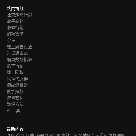
熱門視頻
社交媒體行銷
電子商務
聯盟行銷
加密貨幣
空投
線上廣告投放
無貨源電商
網頁數據抓取
數字行銷
線上隱私
代理伺服器
指紋瀏覽器
數字指紋
流量套利
賺錢方法
AI 工具
最新內容
2026年如何使用Meta廣告圖書館：安全地研究、分析與管理廣