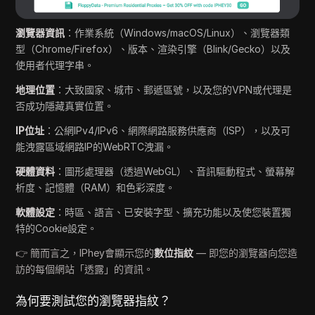
瀏覽器資訊
：作業系統（Windows/macOS/Linux）、瀏覽器類
型（Chrome/Firefox）、版本、渲染引擎（Blink/Gecko）以及
使用者代理字串。
地理位置
：大致國家、城市、郵遞區號，以及您的VPN或代理是
否成功隱藏真實位置。
IP位址
：公網IPv4/IPv6、網際網路服務供應商（ISP），以及可
能洩露區域網路IP的WebRTC洩漏。
硬體資料
：圖形處理器（透過WebGL）、音訊驅動程式、螢幕解
析度、記憶體（RAM）和色彩深度。
軟體設定
：時區、語言、已安裝字型、擴充功能以及使您裝置獨
特的Cookie設定。
👉 簡而言之，IPhey會顯示您的
數位指紋
— 即您的瀏覽器向您造
訪的每個網站「透露」的資訊。
為何要測試您的瀏覽器指紋？