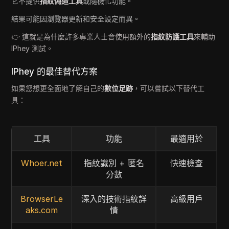
它不提供
指紋偽造工具
或隨機化功能。
結果可能因瀏覽器更新和安全設定而異。
👉 這就是為什麼許多專業人士會使用額外的
指紋防護工具
來輔助
IPhey 測試。
IPhey 的最佳替代方案
如果您想更全面地了解自己的
數位足跡
，可以嘗試以下替代工
具：
工具
功能
最適用於
Whoer.net
指紋識別 + 匿名
快速檢查
分數
BrowserLe
深入的技術指紋詳
高級用戶
aks.com
情