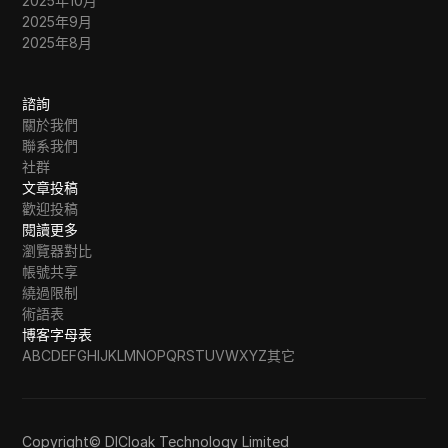
2025年10月
2025年9月
2025年8月
諮詢
關於我們
聯系我們
社群
文章投稿
歡迎投稿
閱讀更多
瀏覽器對比
帳號共享
繞過限制
術語表
博客字母表
A
B
C
D
E
F
G
H
I
J
K
L
M
N
O
P
Q
R
S
T
U
V
W
X
Y
Z
其它
Copyright© DICloak Technology Limited