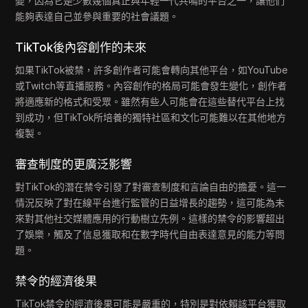
變，因為它是少數幾個真正與年輕一代共鳴的平台之一，讓他們
能夠表達自己並參與重要的社會議題。
TikTok後內容創作的未來
如果TikTok被禁，許多創作者可能會轉向其他平台，如YouTube
或Twitch等直播服務。內容創作的格局可能會發生變化，創作者
將適應新的格式和受眾。雖然有些人可能會在這些替代平台上找
到成功，但TikTok所培養的獨特社區和文化可能難以在其他地方
複製。
審查制度的更廣泛影響
對TikTok的潛在禁令引發了對審查制度和言論自由的擔憂。這一
情況反映了對在線平台進行監管的日益增長的趨勢，這可能為未
來對其他社交媒體應用的行動樹立先例。這樣的禁令的影響超出
了娛樂，觸及了信息獲取和在數字時代自由表達意見的能力等問
題。
禁令的經濟後果
TikTok禁令的經濟後果可能是嚴重的，特別是對依賴該平台獲取