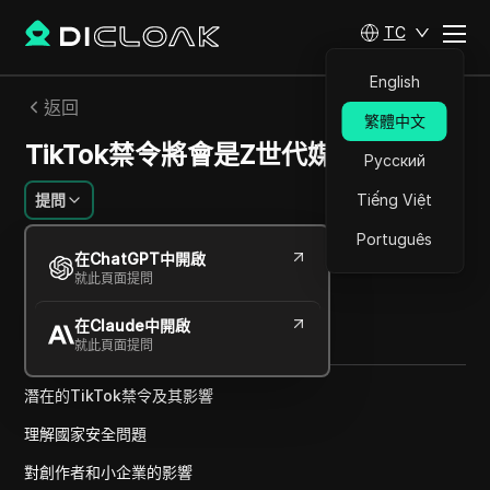
TC
English
返回
繁體中文
TikTok禁令將會是Z世代媒體的死亡。
Русский
提問
Tiếng Việt
Português
傑西卡沃德爾
在ChatGPT中開啟
2025年1月
1
分鐘 閱讀
就此頁面提問
分享給
在Claude中開啟
Copy Link
就此頁面提問
潛在的TikTok禁令及其影響
理解國家安全問題
對創作者和小企業的影響