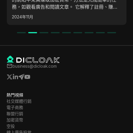
務，如觀看廣告和閱讀文章。 它解釋了註冊、賺取
薩托希、增加收入以及從該網站提取比特幣的過程。
2024年11月
business@dicloak.com
熱門視頻
社交媒體行銷
電子商務
聯盟行銷
加密貨幣
空投
線上廣告投放