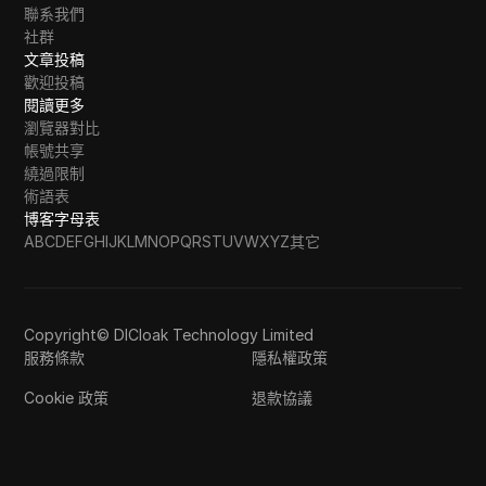
聯系我們
社群
文章投稿
歡迎投稿
閱讀更多
瀏覽器對比
帳號共享
繞過限制
術語表
博客字母表
A
B
C
D
E
F
G
H
I
J
K
L
M
N
O
P
Q
R
S
T
U
V
W
X
Y
Z
其它
Copyright© DICloak Technology Limited
服務條款
隱私權政策
Cookie 政策
退款協議