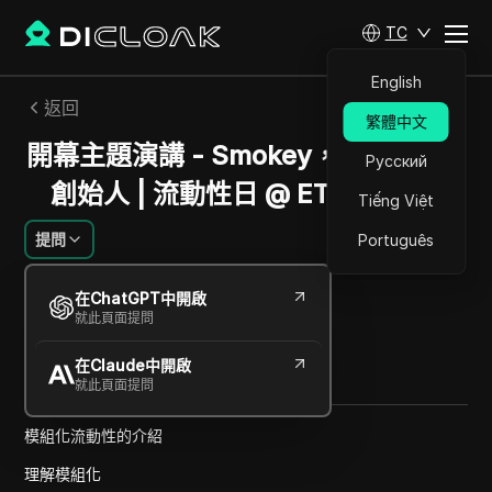
TC
English
返回
繁體中文
開幕主題演講 - Smokey，Berachain
Русский
創始人 | 流動性日 @ ETHDenver
Tiếng Việt
提問
Português
阿列克謝·索羅金
在ChatGPT中開啟
2025年1月
1
分鐘 閱讀
就此頁面提問
分享給
在Claude中開啟
Copy Link
就此頁面提問
模組化流動性的介紹
理解模組化