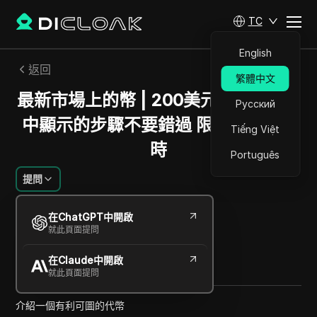
TC
English
返回
繁體中文
最新市場上的幣 | 200美元利潤 | 影片
Русский
中顯示的步驟不要錯過 限量空投 | 即
Tiếng Việt
時
Português
提問
林子峰
在ChatGPT中開啟
2024年12月
1
分鐘 閱讀
就此頁面提問
分享給
在Claude中開啟
Copy Link
就此頁面提問
介紹一個有利可圖的代幣