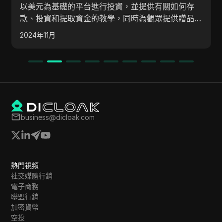
以美元為基礎的平台進行投資，並提供有關如何存
款、投資和提取資金的教學，同時為觀眾提供贈品活
動。該影片解釋了可用的不同投資套餐，並展示了成
2024年11月
功從平台提取資金的示例。
business@dicloak.com
熱門視頻
社交媒體行銷
電子商務
聯盟行銷
加密貨幣
空投