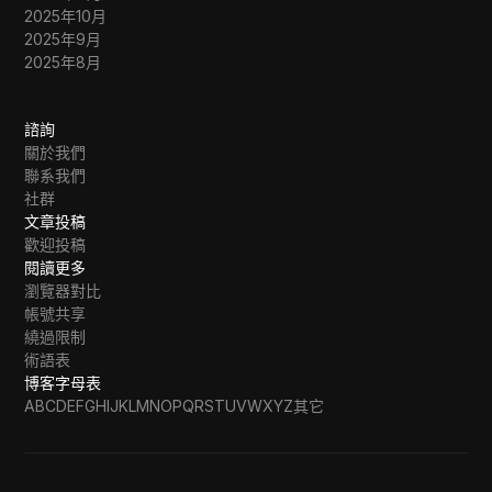
2025年10月
2025年9月
2025年8月
諮詢
關於我們
聯系我們
社群
文章投稿
歡迎投稿
閱讀更多
瀏覽器對比
帳號共享
繞過限制
術語表
博客字母表
A
B
C
D
E
F
G
H
I
J
K
L
M
N
O
P
Q
R
S
T
U
V
W
X
Y
Z
其它