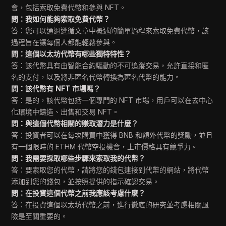
會，包括索取免費代幣和參與 NFT。
問：我如何能夠索取免費代幣？
答：您可以通過遵循文章中概述的簡單過程來索取免費代幣，該
過程旨在讓每個人都能輕鬆參與。
問：這個以太坊代幣有哪些獨特特性？
答：該代幣具有由智能合約驅動的不可追蹤交易，允許直接和匿
名的支付，以及將非匿名代幣轉換為匿名代幣的能力。
問：該代幣有 NFT 市場嗎？
答：是的，該代幣包括一個專門的 NFT 市場，用戶可以在去中心
化環境中鑄造、出售和交易 NFT。
問：與這個代幣相關的賺取潛力是什麼？
答：投資者可以在每次購買中獲得 BNB 和額外代幣的獎勵，並且
有一個限時的 ETHM 代幣空投機會，上市價格具有競爭力。
問：我需要採取哪些步驟來索取我的代幣？
答：要索取您的代幣，請將您的錢包連接到代幣的網站，將代幣
添加到您的錢包，並按照提供的指示確認交易。
問：在投資這個代幣之前我應該考慮什麼？
答：在投資這個以太坊代幣之前，進行徹底的研究並考慮相關風
險是至關重要的。