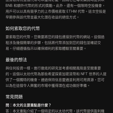
BNB 和額外代幣的形式的獎勵。此外，還有一個限時空投機會，
用戶可以以具有競爭力的上市價格索取 ETHM 代幣。這次空投是
早期參與該代幣並最大化潛在收益的絕佳方式。
如何索取您的代幣
要索取您的代幣，您需要將您的錢包連接到代幣的網站。這個過
程涉及幾個簡單的步驟，包括將代幣添加到您的錢包並確認交
易。仔細遵循指示以確保順利的索取體驗至關重要。
最後的想法
與任何投資一樣，進行徹底的研究並考慮相關風險是至關重要
的。這個以太坊代幣為那些希望探索加密貨幣和 NFT 世界的人提
供了一個獨特的機會。通過保持信息靈通並利用可用資源，您可
以為在這個令人興奮的市場中獲得潛在成功做好準備。
常見問題
問：本文的主要重點是什麼？
答：本文重點介紹了一個特定的以太坊代幣，該代幣提供盈利機