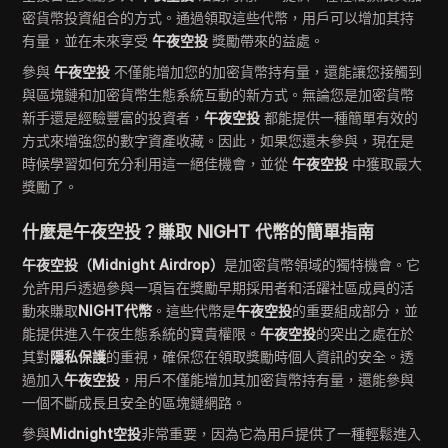
密貨幣投資組合的方式。通過領取這些代幣，用戶可以增加其持
有量，並在未來享受
午夜空投
獎勵帶來的益處。
參與
午夜空投
不僅能增加您的加密貨幣持有量，還能讓您接觸到
與區塊鏈和加密貨幣生態系統互動的新方式。無論您是加密貨幣
新手還是經驗豐富的投資者，
午夜空投
都能提供一種簡單有效的
方式來增強您的數字資產收藏。因此，如果您還未參與，現在是
時候學習如何充分利用這一絕佳機會，並從
午夜空投
中獲取最大
獎勵了。
什麼是午夜空投？賺取 NIGHT 代幣的簡單指南
午夜空投（Midnight Airdrop）
是加密貨幣領域的獨特機會。它
允許用戶透過參與一項旨在獎勵早期採用者和活躍社區成員的活
動來賺取
NIGHT代幣
。這些代幣是
午夜空投
的重要組成部分，並
能提供進入午夜生態系統的寶貴權限。
午夜空投
的突出之處在於
其對
隱私保護
的重視，確保您在領取獎勵時個人資訊的安全。透
過加入
午夜空投
，用戶不僅能增加其加密貨幣持有量，還能參與
一個不斷成長且安全的區塊鏈網路。
參與
Midnight空投
非常重要，因為它為用戶提供了一種輕鬆進入