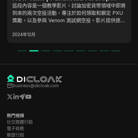
展，phantom 錢包，Twitter 
Airdrop
幣領域中即將
這篇內容提供了一個全面的指南，介紹 Phan
鎖定 PXU
包，這是一個流行的數位錢包，用於管理 Sol
影片提供逐步
塊鏈上的加密貨幣。 它涵蓋了設置、導航、安全功
 今天新的加
U 單位的代
能、交易過程以及連接去中心化應用程式
2024年12月
務流程，包括
（dApps），還包括故障排除提示和常見問
了這些空投的
business@dicloak.com
熱門視頻
社交媒體行銷
電子商務
聯盟行銷