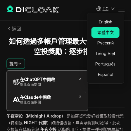
TC
English
返回
繁體中文
如何透過多帳戶管理最大化Midnight
Русский
空投獎勵：逐步指南
Tiếng Việt
提問
Português
Español
艾蜜莉·格雷絲·約翰遜
在ChatGPT中開啟
2025年8月
7
分鐘 閱讀
就此頁面提問
分享給
在Claude中開啟
Copy Link
就此頁面提問
午夜空投（Midnight Airdrop）
是加密貨幣愛好者獲取珍貴代幣
（特別是
NIGHT 代幣
）的絕佳機會，無需購買即可獲得。此次
空投旨在獎勵參與
午夜空投
活動的用戶，提供一種輕鬆擴展其加