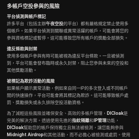
多帳戶空投參與的風險
平台偵測與帳戶標記
許多平台（包括主辦
午夜空投
的平台）都有嚴格規定禁止使用多
個帳戶。如果平台偵測到關聯或異常活躍的帳戶，可能會將您的
參與資格標記或暫停。這可能導致您所有帳戶的獎勵全部損失。
違反條款與封禁
使用多個帳戶參與有時可能被視為違反平台條款。一旦被偵測
到，平台可能會發布臨時或永久封禁，阻止您參與未來的空投和
其他獎勵活動。
被標記為欺詐活動的風險
如果帳戶顯示異常活動，例如來自同一IP的多次登入或不同帳戶
間的快速操作，平台可能會將其標記為欺詐。這可能導致帳戶處
罰、獎勵損失或永久排除空投活動資格。
為了減輕這些風險並確保安全、高效的多帳戶管理，
DICloak
是
完美的解決方案。透過使用先進的
指紋隔離
和
IP管理
功能，
DICloak
幫助您的帳戶保持獨立且無法被檢測，讓您能夠參與
Midnight Airdrop
和其他活動，而不必擔心被檢測或處罰。使用