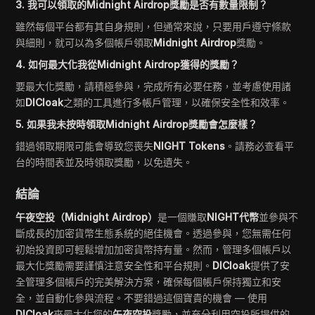
3. 我可以領取的Midnight Airdrop獎勵是否有數量限制？
雖然每個平台都有其自身規則，但通常來說，只要用戶遵守條款
與細則，就可以為多個帳戶領取
Midnight Airdrop
獎勵。
4. 如何最大化我從Midnight Airdrop獲得的獎勵？
要最大化獎勵，請積極參與，完成所有必要任務，並考慮使用諸
如
DICloak
之類的工具進行多帳戶管理，以確保安全性和效率。
5. 如果我未按時領取Midnight Airdrop獎勵會怎麼樣？
錯過領取期限可能會導致您喪失
NIGHT Tokens
。請務必查看平
台的時間表並及時領取獎勵，以免遺失。
結論
午夜空投（Midnight Airdrop）
是一個賺取
NIGHT代幣
並參與不
斷成長的加密貨幣生態系統的絕佳機會。透過參與，您無需任何
初始投資即可輕鬆增加加密貨幣持有量。然而，管理多個帳戶以
最大化獎勵需要謹慎注意安全性和平台規則。
DICloak
提供了安
全管理多個帳戶的完美解決方案，確保每個帳戶保持獨立和安
全，並自動化參與流程。不要錯過這個寶貴的機會 — 使用
DICloak
來最大化您的
午夜空投
獎勵，並充分利用空投所提供的